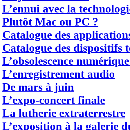
L
’ennui avec la technolo
P
lutôt Mac ou PC ?
C
atalogue des applications
C
atalogue des dispositifs t
L’obsolescence numérique
L
’enregistrement audio
De mars à juin
L’expo-concert finale
L
a lutherie extraterrestre
L
’exposition à la galerie