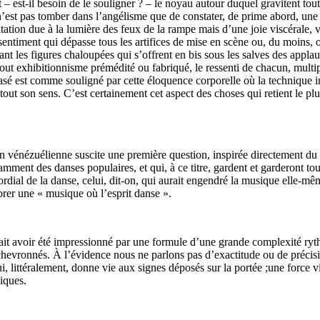
 – est-il besoin de le souligner ? – le noyau autour duquel gravitent to
est pas tomber dans l’angélisme que de constater, de prime abord, une jo
on due à la lumière des feux de la rampe mais d’une joie viscérale, ve
entiment qui dépasse tous les artifices de mise en scène ou, du moins, o
ant les figures chaloupées qui s’offrent en bis sous les salves des appl
tout exhibitionnisme prémédité ou fabriqué, le ressenti de chacun, multi
hrasé est comme souligné par cette éloquence corporelle où la technique 
ut son sens. C’est certainement cet aspect des choses qui retient le plus l’
eçon vénézuélienne suscite une première question, inspirée directement 
nt des danses populaires, et qui, à ce titre, gardent et garderont toujour
ial de la danse, celui, dit-on, qui aurait engendré la musique elle-mêm
brer une « musique où l’esprit danse ».
t avoir été impressionné par une formule d’une grande complexité rythmi
s chevronnés. À l’évidence nous ne parlons pas d’exactitude ou de préci
e qui, littéralement, donne vie aux signes déposés sur la portée ;une force
giques.