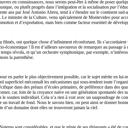
auvres en connaissances, nous serons peut-être à même de poser quelque
ique, ou plutôt progrès dans l’intégration et la socialisation
par
l’éduc
 trente ans par José Antonio Abreu, tend à s’étendre sur le continent su
l. Le ministre de la Culture, venu spécialement de Montevideo pour acco
romotion et d’exportation, mais bien comme facteur essentiel de dévelo
ou filmés, ont quelque chose d’infiniment réconfortant. Ils s’accordaien
-économique ! Il est d’ailleurs savoureux de remarquer au passage à que
un temps révolu, et qu’un orchestre symphonique, par exemple, n’intéres
mons la parenthèse.
pour en parler le plus objectivement possible, car le sujet mérite en lui
gard superficiel méconnaît les mécanismes qui sous-tendent toute l’organ
cifique dans des préaux d’écoles primaires, de préférence dans des quart
nner, car, loin de la croyance naïve en une génération spontanée des tale
s le soutien individuel. Cela n’a rien à voir avec un saupoudrage de con
te un travail de fond. Nous le savons bien, on peut ainsi se donner bonn
rte d’un domaine dont elles ne trouveront jamais la clef.
istema sont considérables, et que le génie de ses dirigeants a été de c