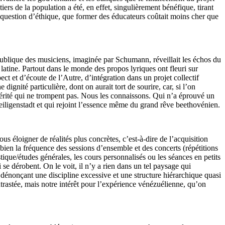
iers de la population a été, en effet, singulièrement bénéfique, tirant
oute question d’éthique, que former des éducateurs coûtait moins cher que
 République des musiciens, imaginée par Schumann, réveillait les échos du
atine. Partout dans le monde des propos lyriques ont fleuri sur
t et d’écoute de l’Autre, d’intégration dans un projet collectif
gnité particulière, dont on aurait tort de sourire, car, si l’on
cérité qui ne trompent pas. Nous les connaissons. Qui n’a éprouvé un
iligenstadt et qui rejoint l’essence même du grand rêve beethovénien.
us éloigner de réalités plus concrètes, c’est-à-dire de l’acquisition
ien la fréquence des sessions d’ensemble et des concerts (répétitions
tique/études générales, les cours personnalisés ou les séances en petits
se dérobent. On le voit, il n’y a rien dans un tel paysage qui
s, dénonçant une discipline excessive et une structure hiérarchique quasi
ontrastée, mais notre intérêt pour l’expérience vénézuélienne, qu’on