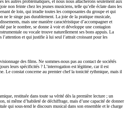
utes les autres problématiques, et nous nous attacherons seulement aux
ie non feinte chez les jeunes musiciens, telle qu’elle éclate dans les
nant de loin, qui irradie toutes les composantes du groupe et qui
n ne le singe pas durablement. La joie de la pratique musicale,
audissements, mais une manière caractéristique d’accompagner et
plié par le nombre, se donne à voir et développe une contagion
instrumentale ou vocale trouve naturellement ses bons appuis. La
attention et qui justifie à lui seul l’attrait croissant pour les
du visionnage des films. Ne sommes-nous pas au contact de sociétés
s leurs spécificités ? L’interrogation est légitime, car il est
e. Le constat concerne au premier chef la tonicité rythmique, mais il
que, restituée dans toute sa vérité dès la première lecture ; un
sion, ni même d’habileté de déchiffrage, mais d’une capacité de donner
 vitale qui sous-tend le discours musical dans son ensemble et le charge