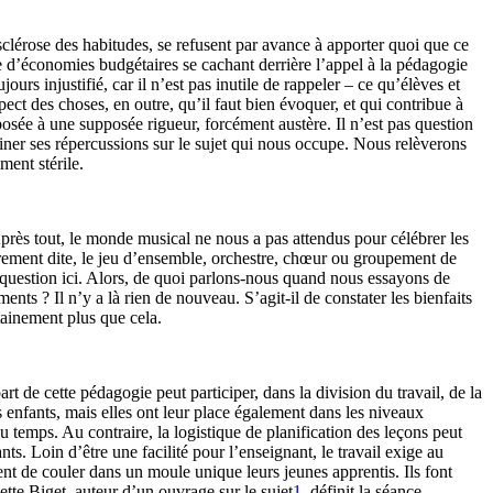
sclérose des habitudes, se refusent par avance à apporter quoi que ce
ile d’économies budgétaires se cachant derrière l’appel à la pédagogie
urs injustifié, car il n’est pas inutile de rappeler – ce qu’élèves et
pect des choses, en outre, qu’il faut bien évoquer, et qui contribue à
 opposée à une supposée rigueur, forcément austère. Il n’est pas question
iner ses répercussions sur le sujet qui nous occupe. Nous relèverons
ment stérile.
Après tout, le monde musical ne nous a pas attendus pour célébrer les
prement dite, le jeu d’ensemble, orchestre, chœur ou groupement de
t question ici. Alors, de quoi parlons-nous quand nous essayons de
ments ? Il n’y a là rien de nouveau. S’agit-il de constater les bienfaits
tainement plus que cela.
t de cette pédagogie peut participer, dans la division du travail, de la
 enfants, mais elles ont leur place également dans les niveaux
 temps. Au contraire, la logistique de planification des leçons peut
ts. Loin d’être une facilité pour l’enseignant, le travail exige au
dent de couler dans un moule unique leurs jeunes apprentis. Ils font
tte Biget, auteur d’un ouvrage sur le sujet
1
, définit la séance