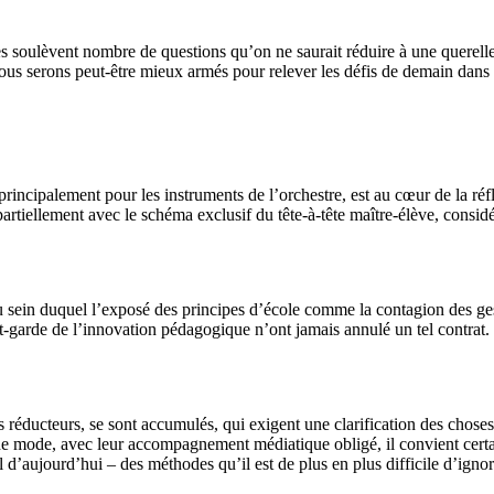
s soulèvent nombre de questions qu’on ne saurait réduire à une querelle
ous serons peut-être mieux armés pour relever les défis de demain dans
 principalement pour les instruments de l’orchestre, est au cœur de la r
tiellement avec le schéma exclusif du tête-à-tête maître-élève, considé
u sein duquel l’exposé des principes d’école comme la contagion des gest
ant-garde de l’innovation pédagogique n’ont jamais annulé un tel contrat.
 réducteurs, se sont accumulés, qui exigent une clarification des choses
s de mode, avec leur accompagnement médiatique obligé, il convient certa
ujourd’hui – des méthodes qu’il est de plus en plus difficile d’ignorer