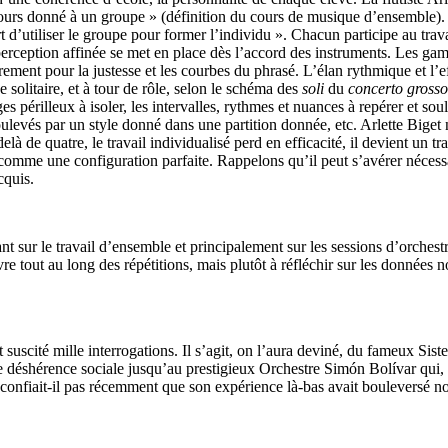
rs donné à un groupe » (définition du cours de musique d’ensemble). Se
utiliser le groupe pour former l’individu ». Chacun participe au travail d
a perception affinée se met en place dès l’accord des instruments. Les 
ment pour la justesse et les courbes du phrasé. L’élan rythmique et l’ef
solitaire, et à tour de rôle, selon le schéma des
soli
du
concerto grosso
s périlleux à isoler, les intervalles, rythmes et nuances à repérer et soul
levés par un style donné dans une partition donnée, etc. Arlette Biget 
là de quatre, le travail individualisé perd en efficacité, il devient un tr
s comme une configuration parfaite. Rappelons qu’il peut s’avérer nécessa
cquis.
hant sur le travail d’ensemble et principalement sur les sessions d’orche
out au long des répétitions, mais plutôt à réfléchir sur les données no
 suscité mille interrogations. Il s’agit, on l’aura deviné, du fameux Si
s de déshérence sociale jusqu’au prestigieux Orchestre Simón Bolívar qui
confiait-il pas récemment que son expérience là-bas avait bouleversé n