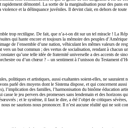
ont rapidement démontré. La sortie de la marginalisation pour des pans ent
e la violence et la délinquance juvéniles. Il devint clair, en dehors de t
 semble trop rectiligne. De fait, que n’a-t-on dit sur un tel miracle ! La
uites qui hante encore et toujours la mémoire des peuples d’Amérique l
mage de l’ensemble d’une nation, véhiculant les mêmes valeurs de respec
 vers un but commun ; des vertus de socialisation, rendant à chacun une di
nstater qu’une telle idée de fraternité universelle a des accents de sin
orchestre ou d’un chœur ? – un sentiment à l’unisson du Testament d’He
, politiques et artistiques, aussi exaltantes soient-elles, ne sauraient no
vons parlé des moyens dont le Sistema dispose, et qui concernent aussi b
s), l’implication des familles, l’harmonisation du binôme éducation artis
i casse le jeu pervers des promesses sans lendemain et des horizons qui 
uvrés ; et le système, il faut le dire, a été l’objet de critiques sévère
ts, nous ne saurions nous prononcer. Il n’est aucune réalité qui ne soit c