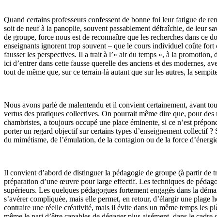
Quand certains professeurs confessent de bonne foi leur fatigue de ren
soit de neuf à la panoplie, souvent passablement défraîchie, de leur sav
de groupe, force nous est de reconnaître que les recherches dans ce doma
enseignants ignorent trop souvent – que le cours individuel coûte fort c
fausser les perspectives. Il a trait à l’« air du temps », à la promotion
ici d’entrer dans cette fausse querelle des anciens et des modernes, 
tout de même que, sur ce terrain-là autant que sur les autres, la sempiter
Nous avons parlé de malentendu et il convient certainement, avant tout
vertus des pratiques collectives. On pourrait même dire que, pour des
chambristes, a toujours occupé une place éminente, si ce n’est prépond
porter un regard objectif sur certains types d’enseignement collectif ? S’
du mimétisme, de l’émulation, de la contagion ou de la force d’énergie 
Il convient d’abord de distinguer la pédagogie de groupe (à partir de tr
préparation d’une œuvre pour large effectif. Les techniques de pédagog
supérieurs. Les quelques pédagogues fortement engagés dans la démarche
s’avérer compliquée, mais elle permet, en retour, d’élargir une plage ho
contraire une réelle créativité, mais il évite dans un même temps les p
même le pari d’être capables de dégager plus aisément, dans le cadre d