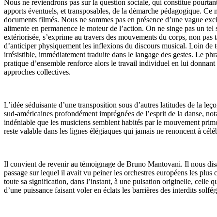
Nous ne reviendrons pas sur la question sociale, qui constitue pourtant
apports éventuels, et transposables, de la démarche pédagogique. Ce n’
documents filmés. Nous ne sommes pas en présence d’une vague excitati
alimente en permanence le moteur de l’action. On ne singe pas un tel s
extériorisée, s’exprime au travers des mouvements du corps, non pas t
d’anticiper physiquement les inflexions du discours musical. Loin de 
irrésistible, immédiatement traduite dans le langage des gestes. Le p
pratique d’ensemble renforce alors le travail individuel en lui donnant to
approches collectives.
L’idée séduisante d’une transposition sous d’autres latitudes de la l
sud-américaines profondément imprégnées de l’esprit de la danse, notamme
indéniable que les musiciens semblent habités par le mouvement primord
reste valable dans les lignes élégiaques qui jamais ne renoncent à célé
Il convient de revenir au témoignage de Bruno Mantovani. Il nous disai
passage sur lequel il avait vu peiner les orchestres européens les plu
toute sa signification, dans l’instant, à une pulsation originelle, cell
d’une puissance faisant voler en éclats les barrières des interdits solfé