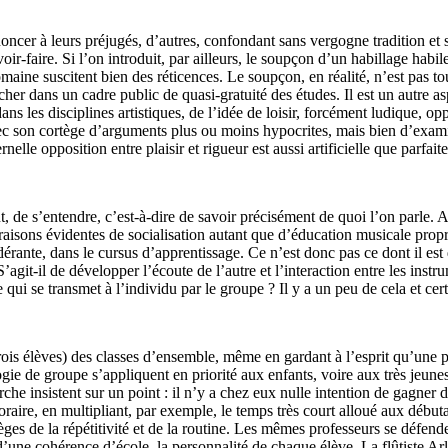
oncer à leurs préjugés, d’autres, confondant sans vergogne tradition et 
oir-faire. Si l’on introduit, par ailleurs, le soupçon d’un habillage hab
ine suscitent bien des réticences. Le soupçon, en réalité, n’est pas toujo
her dans un cadre public de quasi-gratuité des études. Il est un autre as
, dans les disciplines artistiques, de l’idée de loisir, forcément ludique,
avec son cortège d’arguments plus ou moins hypocrites, mais bien d’exam
nelle opposition entre plaisir et rigueur est aussi artificielle que parfaite
, de s’entendre, c’est-à-dire de savoir précisément de quoi l’on parle. 
 raisons évidentes de socialisation autant que d’éducation musicale pro
érante, dans le cursus d’apprentissage. Ce n’est donc pas ce dont il es
agit-il de développer l’écoute de l’autre et l’interaction entre les instru
qui se transmet à l’individu par le groupe ? Il y a un peu de cela et cer
ois élèves) des classes d’ensemble, même en gardant à l’esprit qu’une par
ie de groupe s’appliquent en priorité aux enfants, voire aux très jeunes
 insistent sur un point : il n’y a chez eux nulle intention de gagner du
raire, en multipliant, par exemple, le temps très court alloué aux débutan
ièges de la répétitivité et de la routine. Les mêmes professeurs se défen
’une cohérence d’école, la personnalité de chaque élève. La flûtiste Arle