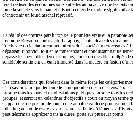
ferait réaliser des économies substantielles au pays ; ce que les faits 
toute la société vers le haut et faisant reculer de manière significativ
d’entretenir un lourd arsenal répressif.
La réalité des chiffres paraît trop belle pour être vraie et la parabole
mythique Royaume musical du Paraguay, la cité idéale des missions jés
l’orchestre ou le chœur comme miroirs de la société, microcosmes à l’i
dépassant l’individu tout en le transcendant et conduisant naturellement
dépasse les inévitables lieux communs, nous sommes bien obligés de co
semblable sentiment en étant immergé dans la matière en fusion d’un 
Ces considérations qui fondent dans la même forge les catégories morales
d’un savoir-faire qui demeure le pain quotidien des musiciens. Nous a
presque tous les jours et manifestations publiques presque tous les moi
groupes, et surtout un calendrier d’objectifs à court ou moyen terme qu
s’apparente, de près ou de loin, à une aimable garderie pour gamins désœ
militaire ; autant de réserves sur lesquelles, faute d’éléments suffisan
peut désormais apprécier dans la durée, porte sur plusieurs points.