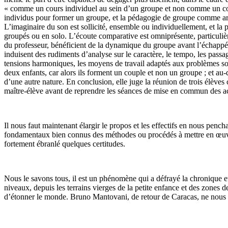
« comme un cours individuel au sein d’un groupe et non comme un cou
individus pour former un groupe, et la pédagogie de groupe comme art d’
L’imaginaire du son est sollicité, ensemble ou individuellement, et l
groupés ou en solo. L’écoute comparative est omniprésente, particulière
du professeur, bénéficient de la dynamique du groupe avant l’échappée 
induisent des rudiments d’analyse sur le caractère, le tempo, les passage
tensions harmoniques, les moyens de travail adaptés aux problèmes sou
deux enfants, car alors ils forment un couple et non un groupe ; et au-de
d’une autre nature. En conclusion, elle juge la réunion de trois élève
maître-élève avant de reprendre les séances de mise en commun des a
Il nous faut maintenant élargir le propos et les effectifs en nous penc
fondamentaux bien connus des méthodes ou procédés à mettre en œuvre t
fortement ébranlé quelques certitudes.
Nous le savons tous, il est un phénomène qui a défrayé la chronique et
niveaux, depuis les terrains vierges de la petite enfance et des zone
d’étonner le monde. Bruno Mantovani, de retour de Caracas, ne nous 