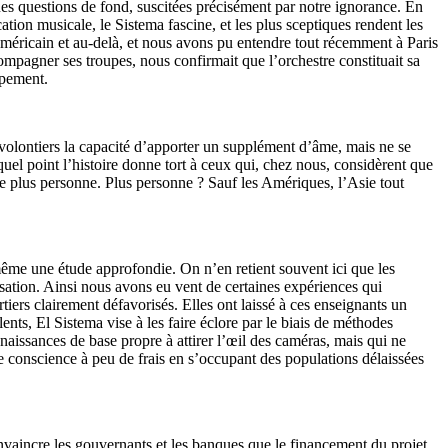
s questions de fond, suscitées précisément par notre ignorance. En
ation musicale, le Sistema fascine, et les plus sceptiques rendent les
d-américain et au-delà, et nous avons pu entendre tout récemment à Paris
mpagner ses troupes, nous confirmait que l’orchestre constituait sa
ppement.
t volontiers la capacité d’apporter un supplément d’âme, mais ne se
l point l’histoire donne tort à ceux qui, chez nous, considèrent que
se plus personne. Plus personne ? Sauf les Amériques, l’Asie tout
-même une étude approfondie. On n’en retient souvent ici que les
isation. Ainsi nous avons eu vent de certaines expériences qui
iers clairement défavorisés. Elles ont laissé à ces enseignants un
nts, El Sistema vise à les faire éclore par le biais de méthodes
naissances de base propre à attirer l’œil des caméras, mais qui ne
e conscience à peu de frais en s’occupant des populations délaissées
onvaincre les gouvernants et les banques que le financement du projet