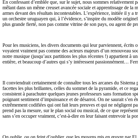
En confessant d’emblée que, sur le sujet, nous sommes relativement p
mêlant dans un même creuset avancée sociale et apprentissage de la mus
armes devant des résultats incontestables. L’expérience, initiée il y a
un orchestre uruguayen qui, à l’évidence, s’inspire du modèle origine
plus grande fierté, non pas comme vitrine de son pays, ou agent de p
Pour les musiciens, les divers documents qui leur parviennent, écrits 
voyaient vraiment pas comme des acteurs majeurs d’un renouveau socio
notre musique (jusqu’aux partitions les plus récentes !) appartient à 
entière, et beaucoup d’autres qui s’y intéressent passionnément… Fer
Il conviendrait certainement de connaître tous les arcanes du Sistema 
facettes les plus brillantes, celles du sommet de la pyramide, et ce re
consistent à parachuter quelques jeunes professeurs sans formation spé
poignant sentiment d’impuissance et de désarroi. On ne saurait s’en éto
extrêmement codifiées qui ont fait leurs preuves et qui ne négligent pa
prend pas la mesure, sur le plan social ou musical, de ce que représen
sans s’en occuper vraiment, c’est-à-dire en leur faisant entrevoir la po
On oublie, ou on feint d’oublier, que les moyens mis en œuvre par El S