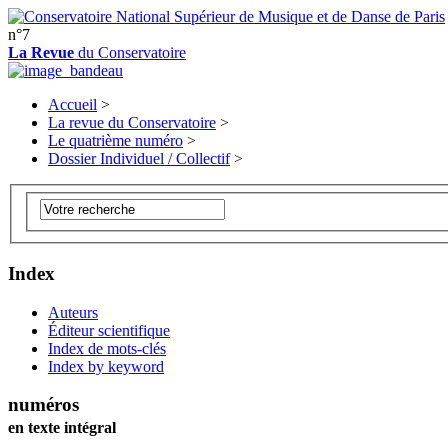
n°7
La Revue
du Conservatoire
Accueil
>
La revue du Conservatoire
>
Le quatrième numéro
>
Dossier Individuel / Collectif
>
Index
Auteurs
Éditeur scientifique
Index de mots-clés
Index by keyword
numéros
en texte intégral