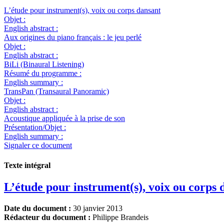
L’étude pour instrument(s), voix ou corps dansant
Objet :
English abstract :
Aux origines du piano français : le jeu perlé
Objet :
English abstract :
BiLi (Binaural Listening)
Résumé du programme :
English summary :
TransPan (Transaural Panoramic)
Objet :
English abstract :
Acoustique appliquée à la prise de son
Présentation/Objet :
English summary :
Signaler ce document
Texte intégral
L’étude pour instrument(s), voix ou corps 
Date du document :
30 janvier 2013
Rédacteur du document :
Philippe Brandeis