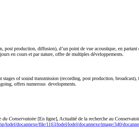
on, post production, diffusion), d’un point de vue acoustique, en partan
ours en cours et par nature, offre de multiples développements.
t stages of sound transmission (recording, post production, broadcast), 
ngoing, offers numerous developments.
 du Conservatoire
[En ligne], Actualité de la recherche au Conservatoi
x.php/lodel/docannexe/file/1163/lodel/lodel/docannexe/image/340/doca