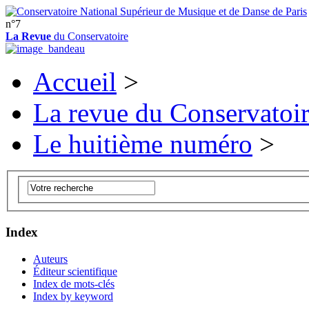
n°7
La Revue
du Conservatoire
Accueil
>
La revue du Conservatoi
Le huitième numéro
>
Index
Auteurs
Éditeur scientifique
Index de mots-clés
Index by keyword