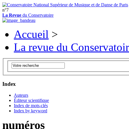
n°7
La Revue
du Conservatoire
Accueil
>
La revue du Conservatoi
Index
Auteurs
Éditeur scientifique
Index de mots-clés
Index by keyword
numéros