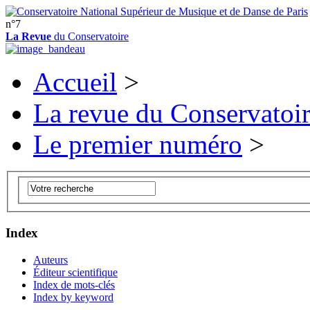
n°7
La Revue
du Conservatoire
Accueil
>
La revue du Conservatoi
Le premier numéro
>
Index
Auteurs
Éditeur scientifique
Index de mots-clés
Index by keyword