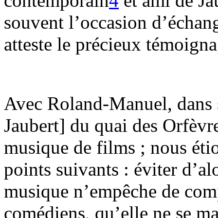
contemporain
4
et ami de Ja
souvent l’occasion d’échang
atteste le précieux témoign
Avec Roland-Manuel, dans s
Jaubert] du quai des Orfèvr
musique de films ; nous étio
points suivants : éviter d’al
musique n’empêche de compr
comédiens, qu’elle ne se man