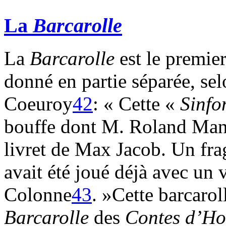
La
Barcarolle
La
Barcarolle
est le premie
donné en partie séparée, s
Coeuroy
42
: « Cette «
Sinfo
bouffe dont M. Roland Manu
livret de Max Jacob. Un fra
avait été joué déjà avec un 
Colonne
43
. »Cette barcarol
Barcarolle
des
Contes d’H