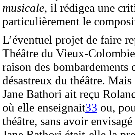
musicale
, il rédigea une cri
particulièrement le composi
L’éventuel projet de faire r
Théâtre du Vieux-Colombier
raison des bombardements de
désastreux du théâtre. Mais 
Jane Bathori ait reçu Rola
où elle enseignait
33
ou, pou
théâtre, sans avoir envisag
Jane Bathori était-elle la p