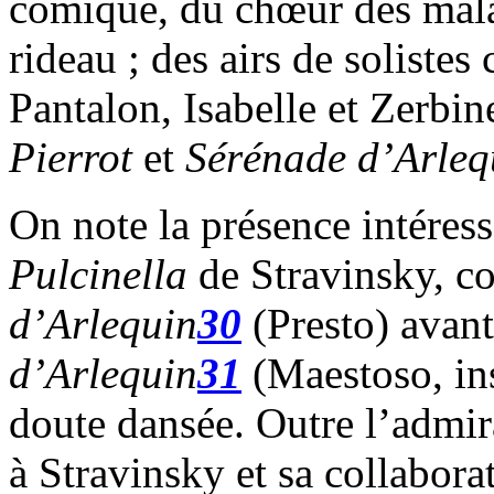
comique, du chœur des malad
rideau ; des airs de solistes
Pantalon, Isabelle et Zerbin
Pierrot
et
Sérénade
d’Arleq
On note la présence intéress
Pulcinella
de Stravinsky, 
d’Arlequin
30
(Presto) avant 
d’Arlequin
31
(Maestoso, ins
doute dansée. Outre l’admi
à Stravinsky et sa collabora