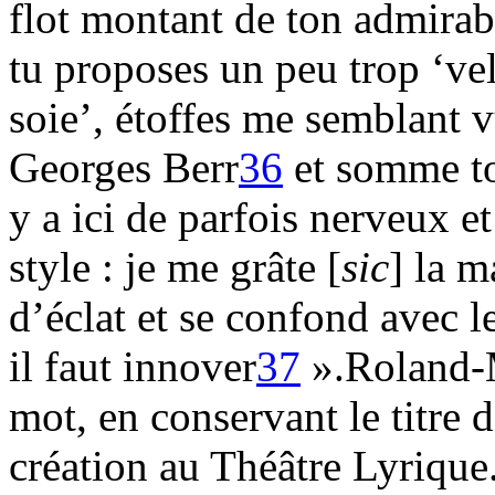
flot montant de ton admirabl
tu proposes un peu trop ‘ve
soie’, étoffes me semblant v
Georges Berr
36
et somme to
y a ici de parfois nerveux e
style : je me grâte [
sic
] la m
d’éclat et se confond avec le
il faut innover
37
».Roland-M
mot, en conservant le titre d
création au Théâtre Lyrique