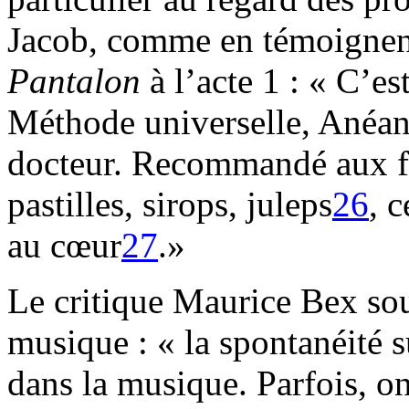
Jacob, comme en témoignent
Pantalon
à l’acte 1 : « C’es
Méthode universelle, Anéanti
docteur. Recommandé aux fa
pastilles, sirops, juleps
26
, 
au cœur
27
.»
Le critique Maurice Bex sou
musique : « la spontanéité s
dans la musique. Parfois, on 