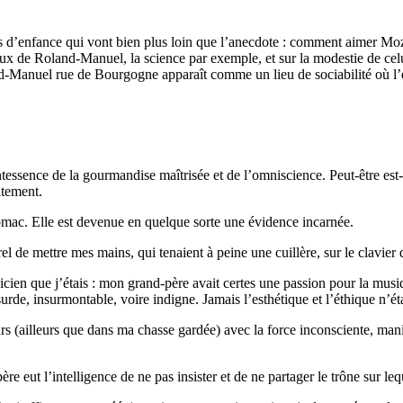
 d’enfance qui vont bien plus loin que l’anecdote : comment aimer Moza
aux de Roland-Manuel, la science par exemple, et sur la modestie de cel
land-Manuel rue de Bourgogne apparaît comme un lieu de sociabilité où l
ntessence de la gourmandise maîtrisée et de l’omniscience. Peut-être est-
atement.
omac. Elle est devenue en quelque sorte une évidence incarnée.
l de mettre mes mains, qui tenaient à peine une cuillère, sur le clavie
sicien que j’étais : mon grand-père avait certes une passion pour la mus
rde, insurmontable, voire indigne. Jamais l’esthétique et l’éthique n’éta
urs (ailleurs que dans ma chasse gardée) avec la force inconsciente, m
re eut l’intelligence de ne pas insister et de ne partager le trône sur leq