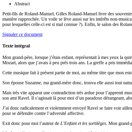
Abstract
Petit-fils de Roland-Manuel, Gilles Roland-Manuel livre des souvenirs
manière rapprochée. Un voile se lève aussi sur les intérêts non-music
pour lesquelles celle-ci est si mal connue ?). Enfin, le salon des Ro
Signaler ce document
Texte intégral
Mon grand-père, lorsque j’étais enfant, représentait à mes yeux la qui
Mozart, alors que j’avais à peu près trois ans. La greffe a pris immédi
Cette musique fait à présent partie de moi, au même titre que mon est
Son épouse Suzanne, ma grand-mère donc, trouva elle aussi tout nature
Mais très vite apparut une contradiction très ardue pour l’apprenti mu
son ami Ravel. Il s’agissait là pour moi d’un paradoxe dérangeant, absu
J’ai donc radicalement et violemment envoyé Ravel se faire voir aille
pour se défendre contre l’adversité affective.
Exit donc pour moi l’auteur de
L’Enfant et les sortilèges
. Mon grand-pè