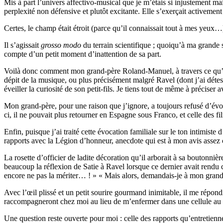
Mis à part l’univers affectivo-musical que je m’étais si injustement ma
perplexité non défensive et plutôt excitante. Elle s’exerçait activemen
Certes, le champ était étroit (parce qu’il connaissait tout à mes yeux…
Il s’agissait
grosso modo
du terrain scientifique ; quoiqu’à ma grande s
compte d’un petit moment d’inattention de sa part.
Voilà donc comment mon grand-père Roland-Manuel, à travers ce qu’il étai
dépit de la musique, ou plus précisément malgré Ravel (dont j’ai déte
éveiller la curiosité de son petit-fils. Je tiens tout de même à préciser 
Mon grand-père, pour une raison que j’ignore, a toujours refusé d’évo
ci, il ne pouvait plus retourner en Espagne sous Franco, et celle des fi
Enfin, puisque j’ai traité cette évocation familiale sur le ton intimist
rapports avec la Légion d’honneur, anecdote qui est à mon avis assez c
La rosette d’officier de ladite décoration qu’il arborait à sa boutonniè
beaucoup la réflexion de Satie à Ravel lorsque ce dernier avait rendu co
encore ne pas la mériter… ! » « Mais alors, demandais-je à mon grand-
Avec l’œil plissé et un petit sourire gourmand inimitable, il me répond
raccompagneront chez moi au lieu de m’enfermer dans une cellule au co
Une question reste ouverte pour moi : celle des rapports qu’entretiennen