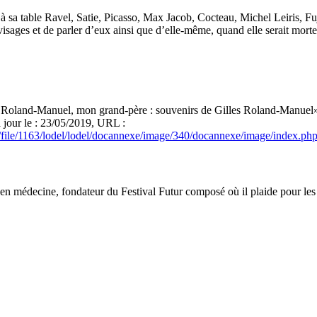
sa table Ravel, Satie, Picasso, Max Jacob, Cocteau, Michel Leiris, Fujita
visages et de parler d’eux ainsi que d’elle-même, quand elle serait morte
 Roland-Manuel, mon grand-père : souvenirs de Gilles Roland-Manuel
 jour le : 23/05/2019, URL :
xe/file/1163/lodel/lodel/docannexe/image/340/docannexe/image/index.p
en médecine, fondateur du Festival Futur composé où il plaide pour les l