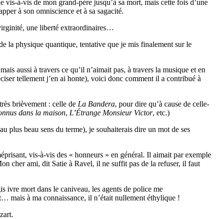
xe vis-à-vis de mon grand-père jusqu’à sa mort, mais cette fois d’une
happer à son omniscience et à sa sagacité.
irginité, une liberté extraordinaires…
 de la physique quantique, tentative que je mis finalement sur le
mais aussi à travers ce qu’il n’aimait pas, à travers la musique et en
iser tellement j’en ai honte), voici donc comment il a contribué à
très brièvement : celle de
La Bandera
, pour dire qu’à cause de celle-
onnus dans la maison
,
L’Étrange Monsieur Victor
, etc.)
 au plus beau sens du terme), je souhaiterais dire un mot de ses
méprisant, vis-à-vis des « honneurs » en général. Il aimait par exemple
cher ami, dit Satie à Ravel, il ne suffit pas de la refuser, il faut
gis ivre mort dans le caniveau, les agents de police me
t… mais à ma connaissance, il n’était nullement éthylique !
zart.