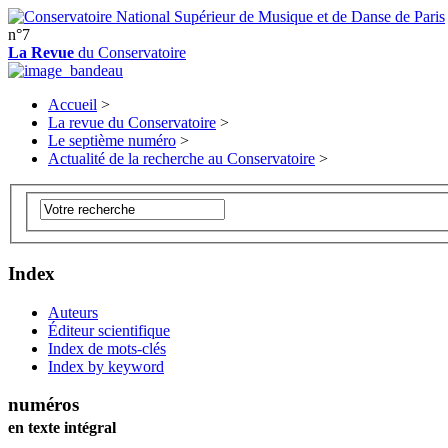
n°7
La Revue
du Conservatoire
Accueil
>
La revue du Conservatoire
>
Le septième numéro
>
Actualité de la recherche au Conservatoire
>
Index
Auteurs
Éditeur scientifique
Index de mots-clés
Index by keyword
numéros
en texte intégral