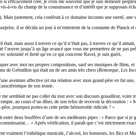
is si efficacement créé, je crois me souvenir que je suis demeuré perple
t vis-à-vis du champ de la connaissance et d’intérêt que je supposais éc
). Mais justement, cela conférait à ce domaine inconnu une rareté, une v
urprise, il se décida un jour à m’entretenir de la constante de Planck et
t, mais aussi à travers ce qu’il n’était pas, à travers ce qu’il aimait, 
sté l’œuvre jusqu’à un âge avancé que vous me permettrez de ne pas préc
avec solennité et fierté qu’en ce qui concerne Ravel, je suis guéri.
quer avec moi ses propres compositions, sauf ses musiques de films, et 
lms de Grémillon qui était un de ses amis très chers (
Remorque
,
Les Inc
e d’une aventure affective (et ma relation avec mon grand-père en fut une,
aractéristique de son ironie.
re me semblait ne pas coller du tout avec son discours gouailleur, voire 
mpte, au cours d’un dîner, de son refus de recevoir la décoration : « Mon 
père, pourquoi portes-tu cette petite hémorroïde ridicule ? »
it entre deux bouffées d’une de ses meilleures pipes : « Parce que si je 
mmissariat… » Après vérification, il paraît que c’est strictement exac
t vraiment l’esthétique musicale, l’alcool, les honneurs, les flics et Mo