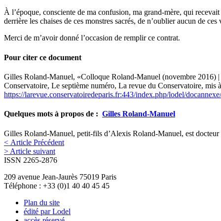
À l’époque, consciente de ma confusion, ma grand-mère, qui recevait à 
derrière les chaises de ces monstres sacrés, de n’oublier aucun de ces 
Merci de m’avoir donné l’occasion de remplir ce contrat.
Pour citer ce document
Gilles
Roland-Manuel
, «Colloque Roland-Manuel (novembre 2016) |
Conservatoire, Le septième numéro, La revue du Conservatoire, mis à
https://larevue.conservatoiredeparis.fr:443/index.php/lodel/docanne
Quelques mots à propos de :
Gilles
Roland-Manuel
Gilles Roland-Manuel, petit-fils d’Alexis Roland-Manuel, est docteur 
< Article Précédent
> Article suivant
ISSN 2265-2876
209 avenue Jean-Jaurès 75019 Paris
Téléphone : +33 (0)1 40 40 45 45
Plan du site
édité par Lodel
accès réservé