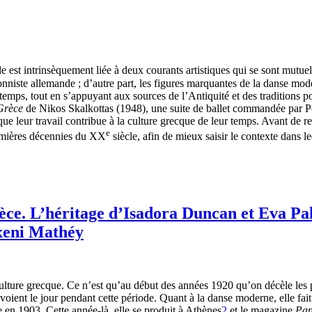
le est intrinsèquement liée à deux courants artistiques qui se sont mutuel
nniste allemande ; d’autre part, les figures marquantes de la danse mo
 temps, tout en s’appuyant aux sources de l’Antiquité et des traditions 
 Grèce
de Nikos Skalkottas (1948), une suite de ballet commandée par 
e leur travail contribue à la culture grecque de leur temps. Avant de re
e
remières décennies du XX
siècle, afin de mieux saisir le contexte dans le
èce. L’héritage d’Isadora Duncan et Eva Pa
yxeni Mathéy
 culture grecque. Ce n’est qu’au début des années 1920 qu’on décèle les
 voient le jour pendant cette période. Quant à la danse moderne, elle fai
n 1903. Cette année-là, elle se produit à Athènes
2
et le magazine
Pan