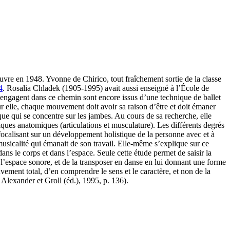
uvre en 1948. Yvonne de Chirico, tout fraîchement sortie de la classe
4
. Rosalia Chladek (1905-1995) avait aussi enseigné à l’École de
’engagent dans ce chemin sont encore issus d’une technique de ballet
r elle, chaque mouvement doit avoir sa raison d’être et doit émaner
que qui se concentre sur les jambes. Au cours de sa recherche, elle
iques anatomiques (articulations et musculature). Les différents degrés
 focalisant sur un développement holistique de la personne avec et à
usicalité qui émanait de son travail. Elle-même s’explique sur ce
ans le corps et dans l’espace. Seule cette étude permet de saisir la
’espace sonore, et de la transposer en danse en lui donnant une forme
ement total, d’en comprendre le sens et le caractère, et non de la
lexander et Groll (éd.), 1995, p. 136).