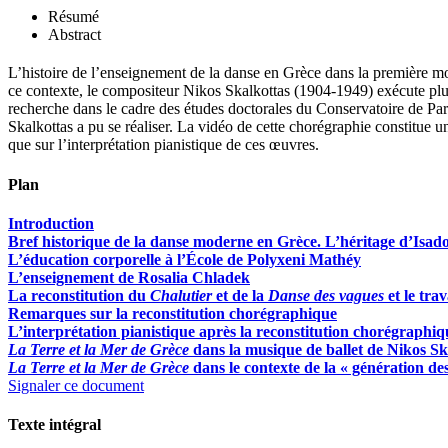
Résumé
Abstract
L’histoire de l’enseignement de la danse en Grèce dans la première m
ce contexte, le compositeur Nikos Skalkottas (1904-1949) exécute plus
recherche dans le cadre des études doctorales du Conservatoire de Pa
Skalkottas a pu se réaliser. La vidéo de cette chorégraphie constitue
que sur l’interprétation pianistique de ces œuvres.
Plan
Introduction
Bref historique de la danse moderne en Grèce. L’héritage d’Isa
L’éducation corporelle à l’
É
cole de Polyxeni Mathéy
L’enseignement de Rosalia Chladek
La reconstitution du
Chalutier
et de la
Danse des vagues
et le tr
Remarques sur la reconstitution chorégraphique
L’interprétation pianistique après la reconstitution chorégraphiq
La Terre et la Mer de Grèce
dans la musique de ballet de Nikos Sk
La Terre et la Mer de Grèce
dans le contexte de la « génération de
Signaler ce document
Texte intégral