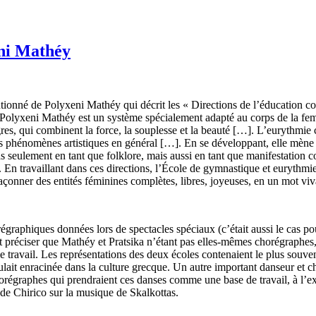
eni Mathéy
entionné de Polyxeni Mathéy qui décrit les « Directions de l’éducation c
Polyxeni Mathéy est un système spécialement adapté au corps de la femm
gres, qui combinent la force, la souplesse et la beauté […]. L’eurythm
s phénomènes artistiques en général […]. Εn se développant, elle mène 
 pas seulement en tant que folklore, mais aussi en tant que manifestation 
. En travaillant dans ces directions, l’École de gymnastique et eurythm
façonner des entités féminines complètes, libres, joyeuses, en un mot viv
graphiques données lors de spectacles spéciaux (c’était aussi le cas pou
ait préciser que Mathéy et Pratsika n’étant pas elles-mêmes chorégraphes, e
le travail. Les représentations des deux écoles contenaient le plus souven
ulait enracinée dans la culture grecque. Un autre important danseur et 
s chorégraphes qui prendraient ces danses comme une base de travail, à l’
 de Chirico sur la musique de Skalkottas.