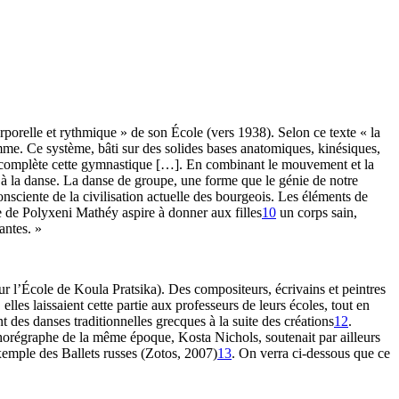
orporelle et rythmique » de son École (vers 1938). Selon ce texte « la
e. Ce système, bâti sur des solides bases anatomiques, kinésiques,
ie complète cette gymnastique […]. En combinant le mouvement et la
à la danse. La danse de groupe, une forme que le génie de notre
consciente de la civilisation actuelle des bourgeois. Les éléments de
ie de Polyxeni Mathéy aspire à donner aux filles
10
un corps sain,
antes. »
r l’École de Koula Pratsika). Des compositeurs, écrivains et peintres
lles laissaient cette partie aux professeurs de leurs écoles, tout en
t des danses traditionnelles grecques à la suite des créations
12
.
chorégraphe de la même époque, Kosta Nichols, soutenait par ailleurs
exemple des Ballets russes (Zotos, 2007)
13
. On verra ci-dessous que ce