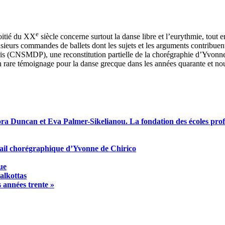
e
oitié du XX
siècle concerne surtout la danse libre et l’eurythmie, tout
ieurs commandes de ballets dont les sujets et les arguments contribuent 
ris (CNSMDP), une reconstitution partielle de la chorégraphie d’Yvonn
 un rare témoignage pour la danse grecque dans les années quarante et 
dora Duncan et Eva Palmer-Sikelianou. La fondation des
é
coles pro
avail chorégraphique d’Yvonne de Chirico
ue
alkottas
s années trente »