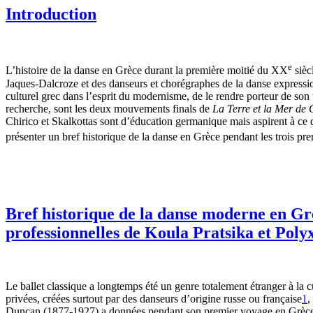
Introduction
e
L’histoire de la danse en Grèce durant la première moitié du XX
sièc
Jaques-Dalcroze et des danseurs et chorégraphes de la danse expressio
culturel grec dans l’esprit du modernisme, de le rendre porteur de son
recherche, sont les deux mouvements finals de
La Terre et la Mer de
Chirico et Skalkottas sont d’éducation germanique mais aspirent à ce qu
présenter un bref historique de la danse en Grèce pendant les trois p
Bref historique de la danse moderne en Gr
professionnelles de Koula Pratsika et Pol
Le ballet classique a longtemps été un genre totalement étranger à la
privées, créées surtout par des danseurs d’origine russe ou française
1
,
Duncan (1877-1927) a données pendant son premier voyage en Grèce e