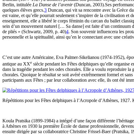
Berlin, intitulée
La Danse de l’avenir
(Duncan, 2003).Ses performances 
quelques élèves grecs.
3
Duncan, qui vit sa rencontre avec la Grèce dan
est vaine, et qu’elle pourrait seulement s’inspirer de la civilisation e
enseignement, elle a libéré le corps féminin du carcan du ballet classiq
sein d’un mouvement naturel [… Sa danse] est faite d’un continuum de 
de pliés » (Schwartz, 2009, p. 40)
4
. Son souvenir influencera les pro
personnelle et la spiritualité, ainsi qu’en le connectant avec une créati
C’est une autre Américaine, Eva Palmer-Sikelianou (1974-1952), épou
e
antique au XX
siècle pendant les Fêtes delphiques qu’elle organise e
dans la tragédie pendant les odes chorales. Elle a voulu reproduire la
chorales. Quoique le résultat se soit avéré extrêmement formel et sans
participants aux Fêtes ; par leur collaboration avec elle, ils ont été i
Répétitions pour les Fêtes delphiques à l’Acropole d’Athènes, 1927. 
Koula Pratsika (1899-1984) a intégré d’une façon différente l’héritag
à Athènes en 1930 la première École de danse professionnelle, deven
ensuite dirigée par sa collaboratrice Christine Frissel-Baer (Pratsika