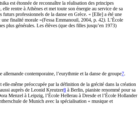
ika est étonnée de reconnaître la réalisation des principes
lle rentre à Athènes et met toute son énergie au service de sa
 futurs professionnels de la danse en Grèce. « [Elle] a été une
ec une finalité morale »(Fessa Emmanouil, 2004, p. 42
).
L’École
s plus générales. Les élèves (que des filles jusqu’en 1973)
e allemande contemporaine, l’eurythmie et la danse de groupe
7
.
nt elle-même préoccupée par la définition de la grécité dans la création
e aussi auprès de Leonid Kreutzer
8
à Berlin, pianiste renommé pour sa
Dora Menzel à Leipzig, l’École Hellerau à Dresde et l’École Hollander
ntherschule de Munich avec la spécialisation « musique et