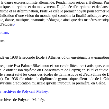
la danse expressionniste allemande. Pendant son séjour à Hellerau, Prats
musique, du rythme et du mouvement. Diplômée d’eurythmie et de danse, e
nisme et sa détermination, Pratsika crée le premier noyau pour former les
réalisation d’une vision du monde, qui combine la finalité artistique av
, danse, musique, anatomie, pédagogie ainsi que des matières artistique
 d’études
6
.
dam.
dé en 1938 la seconde École à Athènes où on enseignait la gymnastiqu
réquenté Eva Palmer-Sikelianou et son cercle littéraire et artistique, éta
; elle obtient son diplôme du Conservatoire de Leipzig en 1925 et étudi
le a aussi suivi les cours des écoles de gymnastique et d’eurythmie de 
 »). En 1936 elle obtient le diplôme de gymnastique allemande de la Gü
 système d’éducation musicale qu’elle introduit, la première, en Grèce.
 archives de Polyxeni Mathéy.