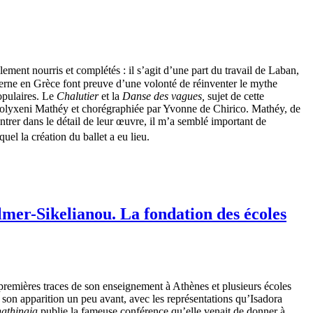
lement nourris et complétés : il s’agit d’une part du travail de Laban,
derne en Grèce font preuve d’une volonté de réinventer le mythe
populaires. Le
Chalutier
et la
Danse des vagues,
sujet de cette
Polyxeni Mathéy et chorégraphiée par Yvonne de Chirico. Mathéy, de
ntrer dans le détail de leur œuvre, il m’a semblé important de
quel la création du ballet a eu lieu.
lmer-Sikelianou. La fondation des
é
coles
 premières traces de son enseignement à Athènes et plusieurs écoles
t son apparition un peu avant, avec les représentations qu’Isadora
athinaia
publie la fameuse conférence qu’elle venait de donner à