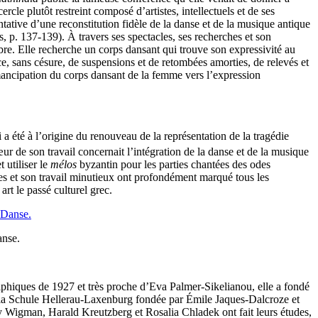
e plutôt restreint composé d’artistes, intellectuels et de ses
tative d’une reconstitution fidèle de la danse et de la musique antique
s, p. 137-139). À travers ses spectacles, ses recherches et son
libre. Elle recherche un corps dansant qui trouve son expressivité au
, sans césure, de suspensions et de retombées amorties, de relevés et
mancipation du corps dansant de la femme vers l’expression
i a été à l’origine du renouveau de la représentation de la tragédie
r de son travail concernait l’intégration de la danse et de la musique
 utiliser le
mélos
byzantin pour les parties chantées des odes
ches et son travail minutieux ont profondément marqué tous les
rt le passé culturel grec.
anse.
lphiques de 1927 et très proche d’Eva Palmer-Sikelianou, elle a fondé
 la Schule Hellerau-Laxenburg fondée par Émile Jaques-Dalcroze et
ary Wigman, Harald Kreutzberg et Rosalia Chladek ont fait leurs études,