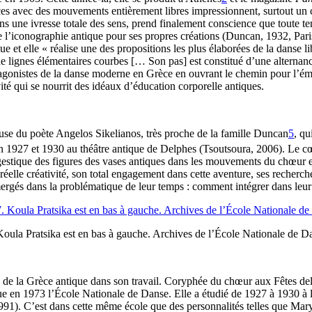
avec des mouvements entièrement libres impressionnent, surtout un cercl
s une ivresse totale des sens, prend finalement conscience que toute ten
t de l’iconographie antique pour ses propres créations (Duncan, 1932, Pari
ue et elle « réalise une des propositions les plus élaborées de la danse 
lignes élémentaires courbes [… Son pas] est constitué d’une alternance
tagonistes de la danse moderne en Grèce en ouvrant le chemin pour l’é
vité qui se nourrit des idéaux d’éducation corporelle antiques.
se du poète Angelos Sikelianos, très proche de la famille Duncan
5
, qu
n 1927 et 1930 au théâtre antique de Delphes (Tsoutsoura, 2006). Le cœu
 gestique des figures des vases antiques dans les mouvements du chœur et
 réelle créativité, son total engagement dans cette aventure, ses recher
mmergés dans la problématique de leur temps : comment intégrer dans leur a
Koula Pratsika est en bas à gauche. Archives de l’École Nationale de D
e de la Grèce antique dans son travail. Coryphée du chœur aux Fêtes de
ue en 1973 l’École Nationale de Danse. Elle a étudié de 1927 à 1930 à
, 1991). C’est dans cette même école que des personnalités telles que M