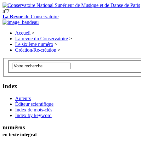
n°7
La Revue
du Conservatoire
Accueil
>
La revue du Conservatoire
>
Le sixième numéro
>
Création/Re-création
>
Index
Auteurs
Éditeur scientifique
Index de mots-clés
Index by keyword
numéros
en texte intégral