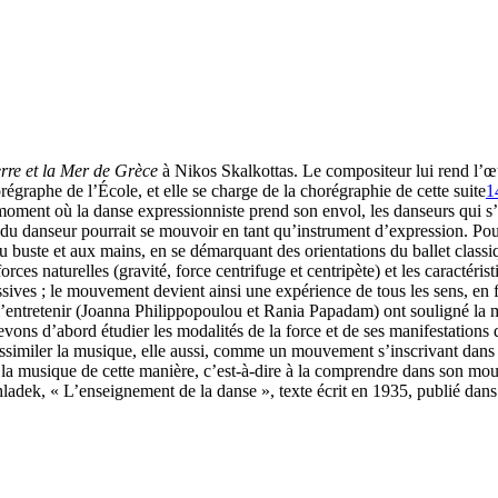
rre et la Mer de Grèce
à Nikos Skalkottas. Le compositeur lui rend l’œ
égraphe de l’École, et elle se charge de la chorégraphie de cette suite
1
 moment où la danse expressionniste prend son envol, les danseurs qui s
 du danseur pourrait se mouvoir en tant qu’instrument d’expression. Pou
au buste et aux mains, en se démarquant des orientations du ballet classi
 naturelles (gravité, force centrifuge et centripète) et les caractérist
essives ; le mouvement devient ainsi une expérience de tous les sens, en
’entretenir (Joanna Philippopoulou et Rania Papadam) ont souligné la m
vons d’abord étudier les modalités de la force et de ses manifestations d
similer la musique, elle aussi, comme un mouvement s’inscrivant dans l
 la musique de cette manière, c’est-à-dire à la comprendre dans son mouv
ek, « L’enseignement de la danse », texte écrit en 1935, publié dans A