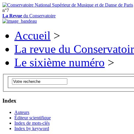
n°7
La Revue
du Conservatoire
Accueil
>
La revue du Conservatoi
Le sixième numéro
>
Index
Auteurs
Éditeur scientifique
Index de mots-clés
Index by keyword