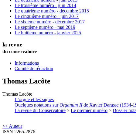
Le troisième numéro - juin 2014
Le quatrième numéro - décembre 2015
Le cinquième numéro - juin 2017
Le sixième numéro - décembre 2017
Le septième numéro - mai 2019
Le huitième numéro - janvier 2025
la revue
du conservatoire
Informations
Comité de rédaction
Thomas
Lacôte
Thomas
Lacôte
L’orgue et les signes
Quelques notations sur
Organum II
de Xavier Darasse (1934-1
La revue du Conservatoire
>
Le premier numéro
>
Dossier nota
>> Auteur
ISSN 2265-2876