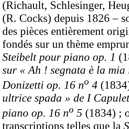
(Richault, Schlesinger, Heu
(R. Cocks) depuis 1826 – so
des pièces entièrement origi
fondés sur un thème emprun
Steibelt
pour piano op. 1
(1
sur « Ah ! segnata è la mi
o
Donizetti
op. 16 n
4
(1834
ultrice spada » de I Capulet
o
piano op. 16 n
5
(1834) ; o
transcriptions telles que la
S