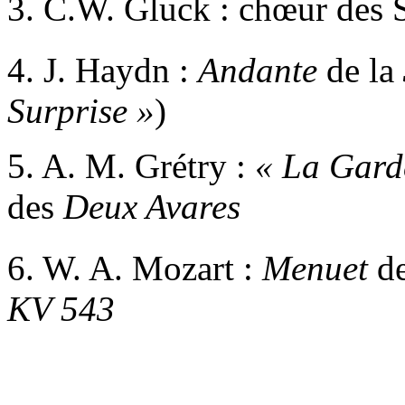
3. C.W. Gluck : chœur des 
4. J. Haydn :
Andante
de la
Surprise »
)
5. A. M. Grétry :
«
La Garde
des
Deux Avares
6. W. A. Mozart :
Menuet
de
KV 543