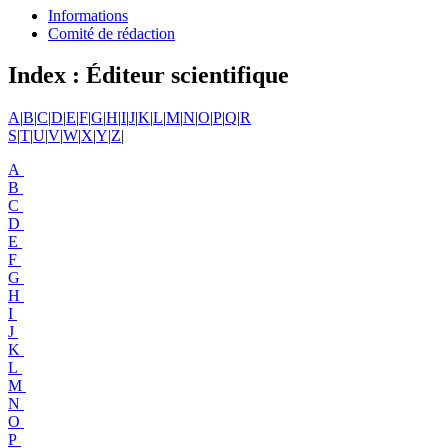
Informations
Comité de rédaction
Index : Éditeur scientifique
A
|
B
|
C
|
D
|
E
|
F
|
G
|
H
|
I
|
J
|
K
|
L
|
M
|
N
|
O
|
P
|
Q
|
R
S
|
T
|
U
|
V
|
W
|
X
|
Y
|
Z
|
A
B
C
D
E
F
G
H
I
J
K
L
M
N
O
P