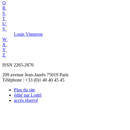
Q
R
S
T
U
V
Louis
Vigneron
W
X
Y
Z
ISSN 2265-2876
209 avenue Jean-Jaurès 75019 Paris
Téléphone : +33 (0)1 40 40 45 45
Plan du site
édité par Lodel
accès réservé