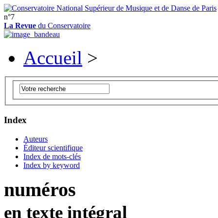
n°7
La Revue
du Conservatoire
Accueil
>
Index
Auteurs
Éditeur scientifique
Index de mots-clés
Index by keyword
numéros
en texte intégral