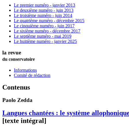
Le premier numéro - janvier 2013
Le deuxième numéro - juin 2013
Le troisième numéro - juin 2014
Le quatrième numéro - décembre 2015
Le cinquième numéro - juin 2017
Le sixième numéro - décembre 2017
Le septième numéro - mai 2019
Le huitième numéro - janvier 2025
la revue
du conservatoire
Informations
Comité de rédaction
Contenus
Paolo
Zedda
Langues chantées : le système allophonique 
[texte intégral]