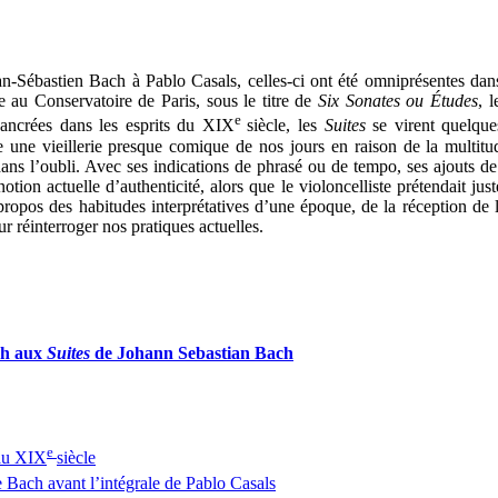
n-Sébastien Bach à Pablo Casals, celles-ci ont été omniprésentes dan
e au Conservatoire de Paris, sous le titre de
Six Sonates ou Études
, 
e
ancrées dans les esprits du XIX
siècle, les
Suites
se virent quelque
e vieillerie presque comique de nos jours en raison de la multitude d’
ans l’oubli. Avec ses indications de phrasé ou de tempo, ses ajouts d
tion actuelle d’authenticité, alors que le violoncelliste prétendait jus
 propos des habitudes interprétatives d’une époque, de la réception d
 réinterroger nos pratiques actuelles.
ch aux
Suites
de Johann Sebastian Bach
e
au XIX
siècle
 Bach avant l’intégrale de Pablo Casals