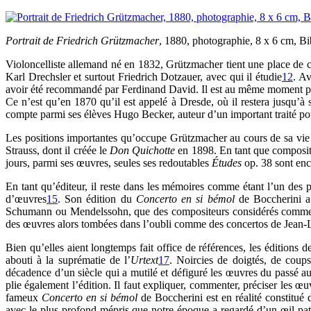
Portrait de Friedrich Grützmacher
, 1880, photographie, 8 x 6 cm, B
Violoncelliste allemand né en 1832, Grützmacher tient une place de c
Karl Drechsler et surtout Friedrich Dotzauer, avec qui il étudie
12
. Av
avoir été recommandé par Ferdinand David. Il est au même moment prof
Ce n’est qu’en 1870 qu’il est appelé à Dresde, où il restera jusqu’à
compte parmi ses élèves Hugo Becker, auteur d’un important traité po
Les positions importantes qu’occupe Grützmacher au cours de sa vie l
Strauss, dont il créée le
Don Quichotte
en 1898. En tant que composite
jours, parmi ses œuvres, seules ses redoutables
Études
op. 38 sont enco
En tant qu’éditeur, il reste dans les mémoires comme étant l’un des 
d’œuvres
15
. Son édition du
Concerto en si bémol
de Boccherini a 
Schumann ou Mendelssohn, que des compositeurs considérés comme plu
des œuvres alors tombées dans l’oubli comme des concertos de Jean-
Bien qu’elles aient longtemps fait office de références, les éditions
abouti à la suprématie de l’
Urtext
17
. Noircies de doigtés, de coups
décadence d’un siècle qui a mutilé et défiguré les œuvres du passé au
plie également l’édition. Il faut expliquer, commenter, préciser les 
fameux
Concerto en si bémol
de Boccherini est en réalité constitué 
avec le plus profond mépris que notre époque a regardé d’un œil pater