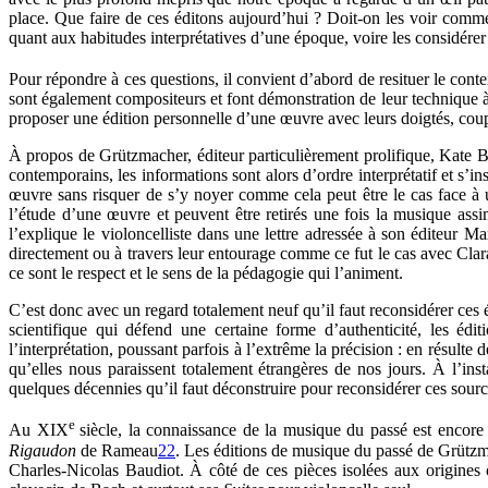
place. Que faire de ces éditons aujourd’hui ? Doit-on les voir comm
quant aux habitudes interprétatives d’une époque, voire les considér
Pour répondre à ces questions, il convient d’abord de resituer le con
sont également compositeurs et font démonstration de leur technique à tr
proposer une édition personnelle d’une œuvre avec leurs doigtés, coup
À propos de Grützmacher, éditeur particulièrement prolifique, Kate 
contemporains, les informations sont alors d’ordre interprétatif et s’i
œuvre sans risquer de s’y noyer comme cela peut être le cas face à un
l’étude d’une œuvre et peuvent être retirés une fois la musique ass
l’explique le violoncelliste dans une lettre adressée à son éditeur 
directement ou à travers leur entourage comme ce fut le cas avec Clara
ce sont le respect et le sens de la pédagogie qui l’animent.
C’est donc avec un regard totalement neuf qu’il faut reconsidérer ces
scientifique qui défend une certaine forme d’authenticité, les éd
l’interprétation, poussant parfois à l’extrême la précision : en résulte 
qu’elles nous paraissent totalement étrangères de nos jours. À l’inst
quelques décennies qu’il faut déconstruire pour reconsidérer ces sou
e
Au XIX
siècle, la connaissance de la musique du passé est encore
Rigaudon
de Rameau
22
. Les éditions de musique du passé de Grützmac
Charles-Nicolas Baudiot. À côté de ces pièces isolées aux origine