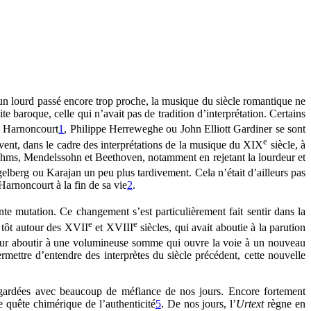
un lourd passé encore trop proche, la musique du siècle romantique ne
 baroque, celle qui n’avait pas de tradition d’interprétation. Certains
s Harnoncourt
1
, Philippe Herreweghe ou John Elliott Gardiner se sont
e
vent, dans le cadre des interprétations de la musique du XIX
siècle, à
Brahms, Mendelssohn et Beethoven, notamment en rejetant la lourdeur et
lberg ou Karajan un peu plus tardivement. Cela n’était d’ailleurs pas
Harnoncourt à la fin de sa vie
2
.
te mutation. Ce changement s’est particulièrement fait sentir dans la
e
e
s tôt autour des XVII
et XVIII
siècles, qui avait aboutie à la parution
ur aboutir à une volumineuse somme qui ouvre la voie à un nouveau
mettre d’entendre des interprètes du siècle précédent, cette nouvelle
 regardées avec beaucoup de méfiance de nos jours. Encore fortement
de quête chimérique de l’authenticité
5
. De nos jours, l’
Urtext
règne en