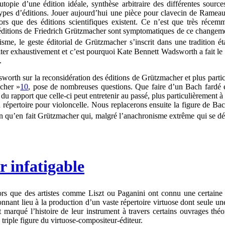
 L’utopie d’une édition idéale, synthèse arbitraire des différentes sou
types d’éditions. Jouer aujourd’hui une pièce pour clavecin de Rameau 
ors que des éditions scientifiques existent. Ce n’est que très réce
s éditions de Friedrich Grützmacher sont symptomatiques de ce changem
me, le geste éditorial de Grützmacher s’inscrit dans une tradition ét
 traiter exhaustivement et c’est pourquoi Kate Bennett Wadsworth a fait l
.
orth sur la reconsidération des éditions de Grützmacher et plus partic
acher »
10
, pose de nombreuses questions. Que faire d’un Bach fardé e
t du rapport que celle-ci peut entretenir au passé, plus particulièreme
u répertoire pour violoncelle. Nous replacerons ensuite la figure de Ba
ion qu’en fait Grützmacher qui, malgré l’anachronisme extrême qui se dé
r infatigable
rs que des artistes comme Liszt ou Paganini ont connu une certaine pé
donnant lieu à la production d’un vaste répertoire virtuose dont seule 
arqué l’histoire de leur instrument à travers certains ouvrages théori
triple figure du virtuose-compositeur-éditeur.