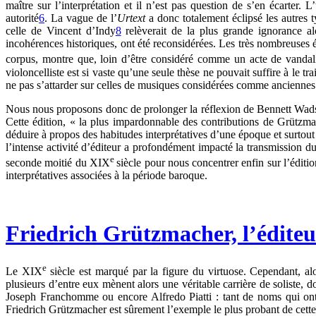
maître sur l’interprétation et il n’est pas question de s’en écarter.
autorité
6
. La vague de l’
Urtext
a donc totalement éclipsé les autres 
celle de Vincent d’Indy
8
relèverait de la plus grande ignorance al
incohérences historiques, ont été reconsidérées. Les très nombreuse
corpus, montre que, loin d’être considéré comme un acte de vandalis
violoncelliste est si vaste qu’une seule thèse ne pouvait suffire à le
ne pas s’attarder sur celles de musiques considérées comme anciennes
Nous nous proposons donc de prolonger la réflexion de Bennett Wadsw
Cette édition, « la plus impardonnable des contributions de Grützm
déduire à propos des habitudes interprétatives d’une époque et surtou
l’intense activité d’éditeur a profondément impacté la transmission d
e
seconde moitié du XIX
siècle pour nous concentrer enfin sur l’édit
interprétatives associées à la période baroque.
Friedrich Grützmacher, l’éditeu
e
Le XIX
siècle est marqué par la figure du virtuose. Cependant, alo
plusieurs d’entre eux mènent alors une véritable carrière de soliste, 
Joseph Franchomme ou encore Alfredo Piatti : tant de noms qui ont m
Friedrich Grützmacher est sûrement l’exemple le plus probant de cette 