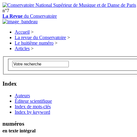
n°7
La Revue
du Conservatoire
Accueil
>
La revue du Conservatoire
>
Le huitième numéro
>
Articles
>
Index
Auteurs
Éditeur scientifique
Index de mots-clés
Index by keyword
numéros
en texte intégral