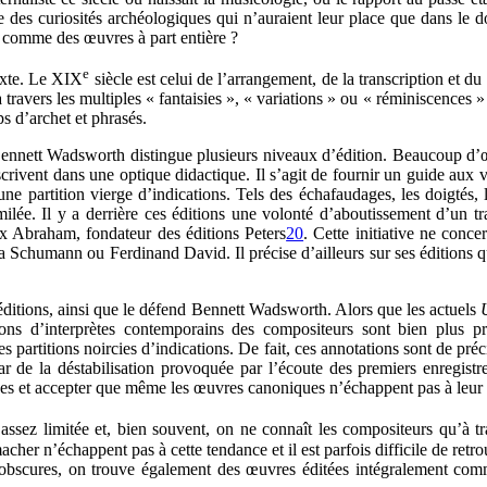
e des curiosités archéologiques qui n’auraient leur place que dans le 
er comme des œuvres à part entière ?
e
texte. Le XIX
siècle est celui de l’arrangement, de la transcription et du
avers les multiples « fantaisies », « variations » ou « réminiscences » s
s d’archet et phrasés.
Bennett Wadsworth distingue plusieurs niveaux d’édition. Beaucoup d’œu
nscrivent dans une optique didactique. Il s’agit de fournir un guide aux 
e partition vierge d’indications. Tels des échafaudages, les doigtés, 
imilée. Il y a derrière ces éditions une volonté d’aboutissement d’un
Max Abraham, fondateur des éditions Peters
20
. Cette initiative ne conc
 Schumann ou Ferdinand David. Il précise d’ailleurs sur ses éditions qu
 éditions, ainsi que le défend Bennett Wadsworth. Alors que les actuels
itions d’interprètes contemporains des compositeurs sont bien plus p
des partitions noircies d’indications. De fait, ces annotations sont de pr
ar de la déstabilisation provoquée par l’écoute des premiers enregistre
rces et accepter que même les œuvres canoniques n’échappent pas à leur
 assez limitée et, bien souvent, on ne connaît les compositeurs qu’à 
her n’échappent pas à cette tendance et il est parfois difficile de retr
s obscures, on trouve également des œuvres éditées intégralement co