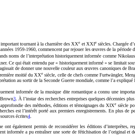
e
e
 important tournant à la charnière des XX
et XXI
siècles. Chargée d’
s années 1959-1960, commencent par rejouer les œuvres de la période dite
grands noms de l’interprétation historiquement informée comme Nikolau
r. Ce qui était entendu par « historiquement informé » se limitait sou
 Il s’agissait de donner une nouvelle couleur aux œuvres canoniques de 
e
a première moitié du XX
siècle, celle de chefs comme Furtwängler, Menge
rprétation au sortir de la Seconde Guerre mondiale, comme l’a expliqué 
riquement informée de la musique dite romantique a connu une importan
e Brown
3
. À l’instar des recherches entreprises quelques décennies plu
e
e approfondie des méthodes, éditions et témoignages du XIX
siècle po
ches est l’intérêt porté aux premiers enregistrements. En plus de per
 sources écrites
4
.
ique ont également permis de reconsidérer les éditions d’interprètes,
ent informée a pu entraîner une sorte de fétichisation de l’original et 