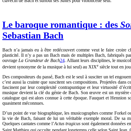
clavecin de Bach et surtout ses
Suites
pour violoncelle seul.
Le baroque romantique : des
So
Sebastian Bach
Bach n’a jamais eu à être redécouvert comme veut le faire croire 
plasticité. Il n’y a pas un Bach mais de multiples Bach, fabriqués 
ouvrage
La Grandeur de Bach
24
.
Alliant leurs disciplines, le music
e
devient synonyme de la musique à lui seul) au XIX
siècle tout en jou
Des compositeurs du passé, Bach est le seul à susciter un tel engoue
c’est aussi la crainte que suscitent ses compositions. Projetées dans
fascinent par leur complexité contrapuntique et leur virtuosité d’éc
musique devient la clé du génie de Bach. Son œuvre est un mystère qu
catalogue qui est alors connue à cette époque. Fauquet et Hennion so
quasiment méconnues.
D’un point de vue biographique, les musicographes comme Forkel ou F
la vie de Bach, faisant de lui un véritable exemple moral. De sa m
Quelques cantates comme l’
Actus tragicus
sont également données en c
Saint Matthieu qui occulte pendant longtemps celle selon Saint Jean.