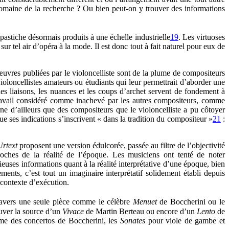
domaine de la recherche ? Ou bien peut-on y trouver des informations
 pastiche désormais produits à une échelle industrielle
19
. Les virtuoses
ur tel air d’opéra à la mode. Il est donc tout à fait naturel pour eux de
vres publiées par le violoncelliste sont de la plume de compositeurs
violoncellistes amateurs ou étudiants qui leur permettrait d’aborder une
les liaisons, les nuances et les coups d’archet servent de fondement à
 travail considéré comme inachevé par les autres compositeurs, comme
erne d’ailleurs que des compositeurs que le violoncelliste a pu côtoyer
e ses indications s’inscrivent « dans la tradition du compositeur »
21
:
Urtext
proposent une version édulcorée, passée au filtre de l’objectivité
roches de la réalité de l’époque. Les musiciens ont tenté de noter
écieuses informations quant à la réalité interprétative d’une époque, bien
ments, c’est tout un imaginaire interprétatif solidement établi depuis
 contexte d’exécution.
travers une seule pièce comme le célèbre
Menuet
de Boccherini ou le
ouver la source d’un
Vivace
de Martin Berteau ou encore d’un
Lento
de
mme des concertos de Boccherini, les
Sonates
pour viole de gambe et