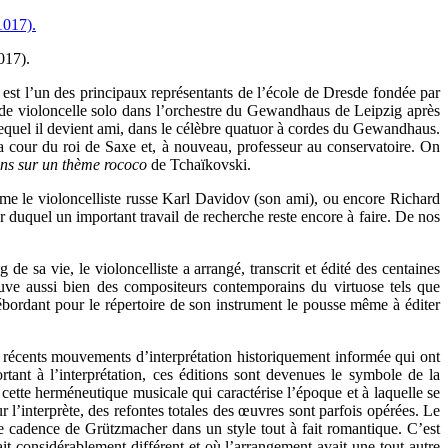
017).
l est l’un des principaux représentants de l’école de Dresde fondée par
e de violoncelle solo dans l’orchestre du Gewandhaus de Leipzig après
equel il devient ami, dans le célèbre quatuor à cordes du Gewandhaus.
la cour du roi de Saxe et, à nouveau, professeur au conservatoire. On
ons sur un thème rococo
de Tchaïkovski.
mme le violoncelliste russe Karl Davidov (son ami), ou encore Richard
duquel un important travail de recherche reste encore à faire. De nos
 de sa vie, le violoncelliste a arrangé, transcrit et édité des centaines
ouve aussi bien des compositeurs contemporains du virtuose tels que
ordant pour le répertoire de son instrument le pousse même à éditer
es récents mouvements d’interprétation historiquement informée qui ont
rtant à l’interprétation, ces éditions sont devenues le symbole de la
cette herméneutique musicale qui caractérise l’époque et à laquelle se
l’interprète, des refontes totales des œuvres sont parfois opérées. Le
une cadence de Grützmacher dans un style tout à fait romantique. C’est
it considérablement différent et où l’arrangement avait une tout autre