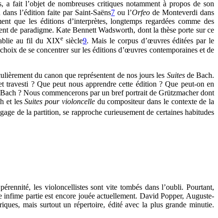
rces, a fait l’objet de nombreuses critiques notamment à propos de son
dans l’édition faite par Saint-Saëns
7
ou l’
Orfeo
de Monteverdi dans
mment que les éditions d’interprètes, longtemps regardées comme des
ent de paradigme. Kate Bennett Wadsworth, dont la thèse porte sur ce
e
ablie au fil du XIX
siècle
9
. Mais le corpus d’œuvres éditées par le
e choix de se concentrer sur les éditions d’œuvres contemporaines et de
ulièrement du canon que représentent de nos jours les
Suites
de Bach.
t travesti ? Que peut nous apprendre cette édition ? Que peut-on en
nt à Bach ? Nous commencerons par un bref portrait de Grützmacher dont
ch et les
Suites pour violoncelle
du compositeur dans le contexte de la
gage de la partition, se rapproche curieusement de certaines habitudes
rennité, les violoncellistes sont vite tombés dans l’oubli. Pourtant,
une infime partie est encore jouée actuellement. David Popper, Auguste-
ques, mais surtout un répertoire, édité avec la plus grande minutie.