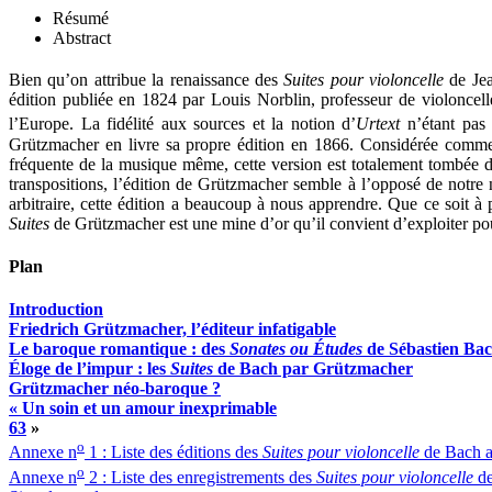
Résumé
Abstract
Bien qu’on attribue la renaissance des
Suites pour violoncelle
de Jea
édition publiée en 1824 par Louis Norblin, professeur de violoncell
l’Europe. La fidélité aux sources et la notion d’
Urtext
n’étant pas 
Grützmacher en livre sa propre édition en 1866. Considérée comme un
fréquente de la musique même, cette version est totalement tombée d
transpositions, l’édition de Grützmacher semble à l’opposé de notre no
arbitraire, cette édition a beaucoup à nous apprendre. Que ce soit à
Suites
de Grützmacher est une mine d’or qu’il convient d’exploiter pour
Plan
Introduction
Friedrich Grützmacher, l’éditeur infatigable
Le baroque romantique : des
Sonates ou Études
de Sébastien Ba
Éloge de l’impur : les
Suites
de Bach par Grützmacher
Grützmacher néo-baroque ?
« Un soin et un amour inexprimable
63
»
o
Annexe n
1 : Liste des éditions des
Suites pour violoncelle
de Bach 
o
Annexe n
2 : Liste des enregistrements des
Suites pour violoncelle
de