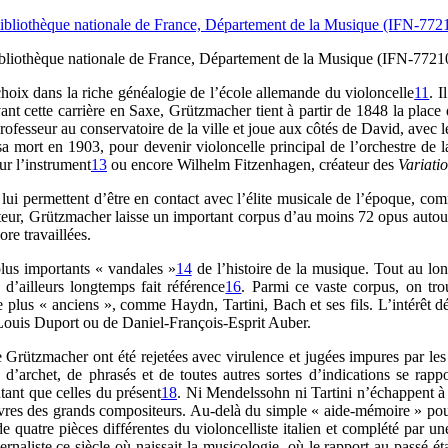
ibliothèque nationale de France, Département de la Musique (IFN-7721
hoix dans la riche généalogie de l’école allemande du violoncelle
11
. I
ant cette carrière en Saxe, Grützmacher tient à partir de 1848 la plac
esseur au conservatoire de la ville et joue aux côtés de David, avec l
 sa mort en 1903, pour devenir violoncelle principal de l’orchestre de 
ur l’instrument
13
ou encore Wilhelm Fitzenhagen, créateur des
Variati
ui permettent d’être en contact avec l’élite musicale de l’époque, co
ur, Grützmacher laisse un important corpus d’au moins 72 opus autour 
re travaillées.
plus importants « vandales »
14
de l’histoire de la musique. Tout au long
d’ailleurs longtemps fait référence
16
. Parmi ce vaste corpus, on tr
s « anciens », comme Haydn, Tartini, Bach et ses fils. L’intérêt déb
Louis Duport ou de Daniel-François-Esprit Auber.
 de Grützmacher ont été rejetées avec virulence et jugées impures par l
 d’archet, de phrasés et de toutes autres sortes d’indications se rappo
tant que celles du présent
18
. Ni Mendelssohn ni Tartini n’échappent à 
œuvres des grands compositeurs. Au-delà du simple « aide-mémoire » pour 
de quatre pièces différentes du violoncelliste italien et complété par 
naliste ce siècle où naissait la musicologie, où le rapport au passé éta