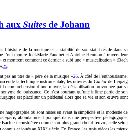
ch aux
Suites
de Johann
s l’histoire de la musique et la stabilité de son statut réside dans sa
me l’ont montré Joël-Marie Fauquet et Antoine Hennion à travers leur
ch » et montrent comment ce dernier a subi une « musicalisation » (Bach
es
25
.
t pas au titre de « père de la musique »
26
. À côté de l’enthousiasme,
ranscende la technique instrumentale, les œuvres du
Cantor
de Leipzig
e à la compréhension d’une œuvre, la déstabilisation provoquée par sa
synonyme de jouissance. Ce n’est pourtant qu’une infime partie de son
urgique est placé sur un piédestal alors que sa vie et son œuvre sont
 hagiographie où sont mises en avant la simplicité et la modestie de
 tempéré
, abondamment pratiqué dans une perspective pédagogique.
 Bach est considérée comme son plus grand chef d’œuvre, celle selon
e
nt connus et joués au XIX
siècle. En France, les trois pièces les mieux