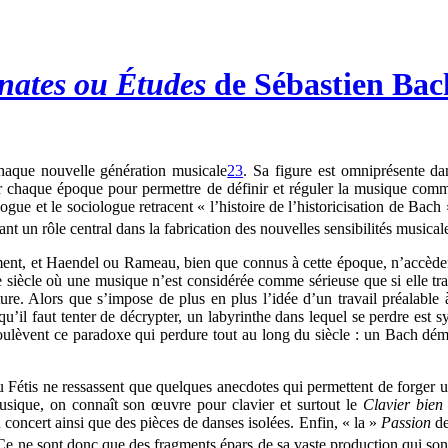
nates ou Études
de Sébastien Ba
chaque nouvelle génération musicale
23
. Sa figure est omniprésente dan
par chaque époque pour permettre de définir et réguler la musique com
ologue et le sociologue retracent « l’histoire de l’historicisation de Ba
ant un rôle central dans la fabrication des nouvelles sensibilités musical
ment, et Haendel ou Rameau, bien que connus à cette époque, n’accèden
 ce siècle où une musique n’est considérée comme sérieuse que si elle t
riture. Alors que s’impose de plus en plus l’idée d’un travail préalabl
’il faut tenter de décrypter, un labyrinthe dans lequel se perdre est 
ulèvent ce paradoxe qui perdure tout au long du siècle : un Bach démi
étis ne ressassent que quelques anecdotes qui permettent de forger une
usique, on connaît son œuvre pour clavier et surtout le
Clavier bien
oncert ainsi que des pièces de danses isolées. Enfin, « la »
Passion
de
 Ce ne sont donc que des fragments épars de sa vaste production qui so