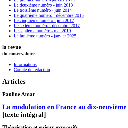
Le deuxième numéro - juin 2013
Le troisième numéro - juin 2014
Le quatrième numéro - décembre 2015
Le cinquième numéro - juin 2017
Le sixième numéro - décembre 2017
Le septième numéro - mai 2019
Le huitième numéro - janvier 2025
la revue
du conservatoire
Informations
Comité de rédaction
Articles
Pauline
Amar
La modulation en France au dix-neuvième 
[texte intégral]
Théorisation et enjeux expressifs