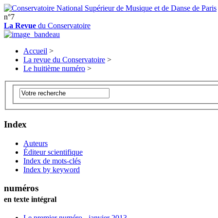
n°7
La Revue
du Conservatoire
Accueil
>
La revue du Conservatoire
>
Le huitième numéro
>
Index
Auteurs
Éditeur scientifique
Index de mots-clés
Index by keyword
numéros
en texte intégral
Le premier numéro - janvier 2013