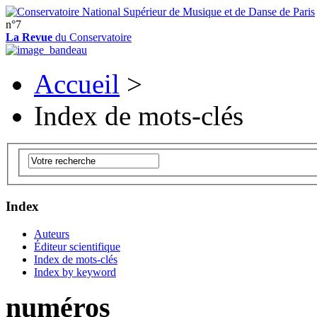
n°7
La Revue
du Conservatoire
Accueil
>
Index de mots-clés
Index
Auteurs
Éditeur scientifique
Index de mots-clés
Index by keyword
numéros