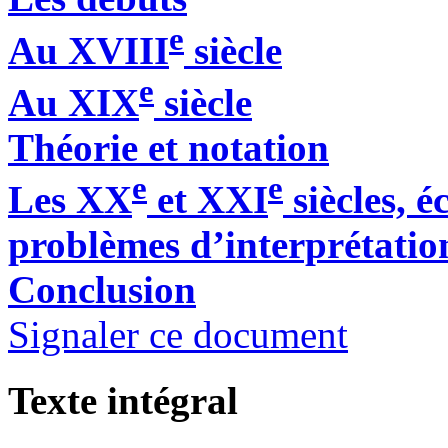
e
Au XVIII
siècle
e
Au XIX
siècle
Théorie et notation
e
e
Les XX
et XXI
siècles, 
problèmes d’interprétatio
Conclusion
Signaler ce document
Texte intégral