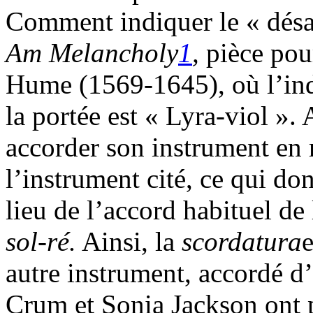
Comment indiquer le « désa
A
m Melancholy
1
,
pièce pou
Hume (1569-1645), où l’indi
la portée est « Lyra-viol ».
accorder son instrument en 
l’instrument cité, ce qui do
lieu de l’accord habituel d
sol-ré.
Ainsi, la
scordatura
e
autre instrument, accordé d
Crum et Sonia Jackson ont 