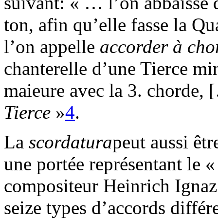
suivant: « … l’on abbaisse 
ton, afin qu’elle fasse la Qu
l’on appelle
accorder à cho
chanterelle d’une Tierce min
maieure avec la 3. chorde
Tierce
»
4
.
La
scordatura
peut aussi êtr
une portée représentant le «
compositeur Heinrich Ignaz
seize types d’accords différ