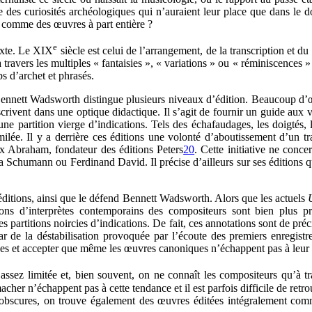
e des curiosités archéologiques qui n’auraient leur place que dans le 
er comme des œuvres à part entière ?
e
texte. Le XIX
siècle est celui de l’arrangement, de la transcription et du
avers les multiples « fantaisies », « variations » ou « réminiscences » s
s d’archet et phrasés.
Bennett Wadsworth distingue plusieurs niveaux d’édition. Beaucoup d’œu
nscrivent dans une optique didactique. Il s’agit de fournir un guide aux 
e partition vierge d’indications. Tels des échafaudages, les doigtés, 
imilée. Il y a derrière ces éditions une volonté d’aboutissement d’un
Max Abraham, fondateur des éditions Peters
20
. Cette initiative ne conc
 Schumann ou Ferdinand David. Il précise d’ailleurs sur ses éditions qu
 éditions, ainsi que le défend Bennett Wadsworth. Alors que les actuels
itions d’interprètes contemporains des compositeurs sont bien plus p
des partitions noircies d’indications. De fait, ces annotations sont de pr
ar de la déstabilisation provoquée par l’écoute des premiers enregistre
rces et accepter que même les œuvres canoniques n’échappent pas à leur
 assez limitée et, bien souvent, on ne connaît les compositeurs qu’à 
her n’échappent pas à cette tendance et il est parfois difficile de retr
s obscures, on trouve également des œuvres éditées intégralement co