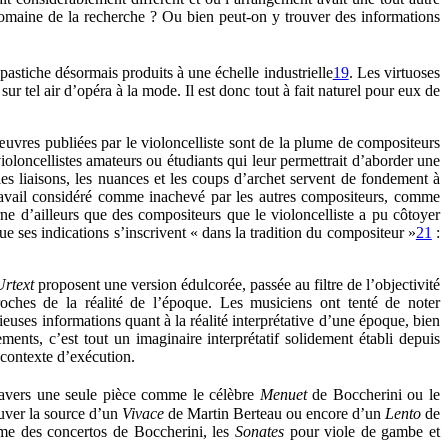
domaine de la recherche ? Ou bien peut-on y trouver des informations
 pastiche désormais produits à une échelle industrielle
19
. Les virtuoses
ur tel air d’opéra à la mode. Il est donc tout à fait naturel pour eux de
vres publiées par le violoncelliste sont de la plume de compositeurs
violoncellistes amateurs ou étudiants qui leur permettrait d’aborder une
les liaisons, les nuances et les coups d’archet servent de fondement à
 travail considéré comme inachevé par les autres compositeurs, comme
erne d’ailleurs que des compositeurs que le violoncelliste a pu côtoyer
e ses indications s’inscrivent « dans la tradition du compositeur »
21
:
Urtext
proposent une version édulcorée, passée au filtre de l’objectivité
roches de la réalité de l’époque. Les musiciens ont tenté de noter
écieuses informations quant à la réalité interprétative d’une époque, bien
ments, c’est tout un imaginaire interprétatif solidement établi depuis
 contexte d’exécution.
travers une seule pièce comme le célèbre
Menuet
de Boccherini ou le
ouver la source d’un
Vivace
de Martin Berteau ou encore d’un
Lento
de
mme des concertos de Boccherini, les
Sonates
pour viole de gambe et