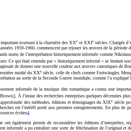
e
e
 important tournant à la charnière des XX
et XXI
siècles. Chargée d’
s années 1959-1960, commencent par rejouer les œuvres de la période dite
grands noms de l’interprétation historiquement informée comme Nikolau
r. Ce qui était entendu par « historiquement informé » se limitait sou
 Il s’agissait de donner une nouvelle couleur aux œuvres canoniques de 
e
a première moitié du XX
siècle, celle de chefs comme Furtwängler, Menge
rprétation au sortir de la Seconde Guerre mondiale, comme l’a expliqué 
riquement informée de la musique dite romantique a connu une importan
e Brown
3
. À l’instar des recherches entreprises quelques décennies plu
e
e approfondie des méthodes, éditions et témoignages du XIX
siècle po
ches est l’intérêt porté aux premiers enregistrements. En plus de per
 sources écrites
4
.
ique ont également permis de reconsidérer les éditions d’interprètes,
ent informée a pu entraîner une sorte de fétichisation de l’original et 