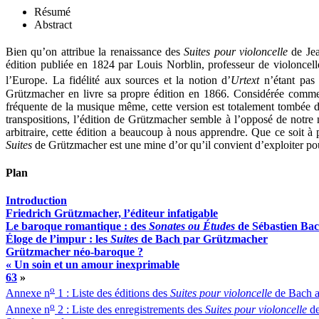
Résumé
Abstract
Bien qu’on attribue la renaissance des
Suites pour violoncelle
de Jea
édition publiée en 1824 par Louis Norblin, professeur de violoncell
l’Europe. La fidélité aux sources et la notion d’
Urtext
n’étant pas 
Grützmacher en livre sa propre édition en 1866. Considérée comme un
fréquente de la musique même, cette version est totalement tombée d
transpositions, l’édition de Grützmacher semble à l’opposé de notre no
arbitraire, cette édition a beaucoup à nous apprendre. Que ce soit à
Suites
de Grützmacher est une mine d’or qu’il convient d’exploiter pour
Plan
Introduction
Friedrich Grützmacher, l’éditeur infatigable
Le baroque romantique : des
Sonates ou Études
de Sébastien Ba
Éloge de l’impur : les
Suites
de Bach par Grützmacher
Grützmacher néo-baroque ?
« Un soin et un amour inexprimable
63
»
o
Annexe n
1 : Liste des éditions des
Suites pour violoncelle
de Bach 
o
Annexe n
2 : Liste des enregistrements des
Suites pour violoncelle
de