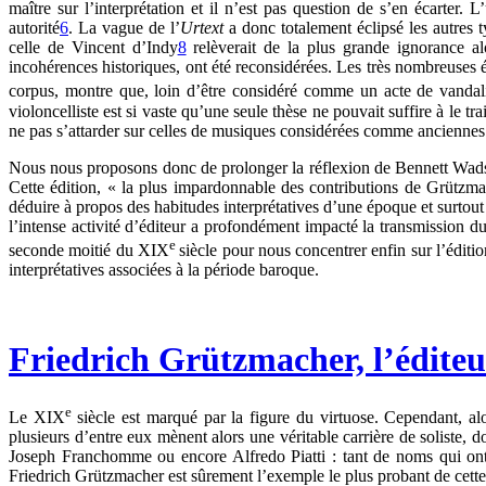
maître sur l’interprétation et il n’est pas question de s’en écarter.
autorité
6
. La vague de l’
Urtext
a donc totalement éclipsé les autres 
celle de Vincent d’Indy
8
relèverait de la plus grande ignorance al
incohérences historiques, ont été reconsidérées. Les très nombreuse
corpus, montre que, loin d’être considéré comme un acte de vandalis
violoncelliste est si vaste qu’une seule thèse ne pouvait suffire à le
ne pas s’attarder sur celles de musiques considérées comme anciennes
Nous nous proposons donc de prolonger la réflexion de Bennett Wadsw
Cette édition, « la plus impardonnable des contributions de Grützm
déduire à propos des habitudes interprétatives d’une époque et surtou
l’intense activité d’éditeur a profondément impacté la transmission d
e
seconde moitié du XIX
siècle pour nous concentrer enfin sur l’édit
interprétatives associées à la période baroque.
Friedrich Grützmacher, l’éditeu
e
Le XIX
siècle est marqué par la figure du virtuose. Cependant, alo
plusieurs d’entre eux mènent alors une véritable carrière de soliste, 
Joseph Franchomme ou encore Alfredo Piatti : tant de noms qui ont m
Friedrich Grützmacher est sûrement l’exemple le plus probant de cette 