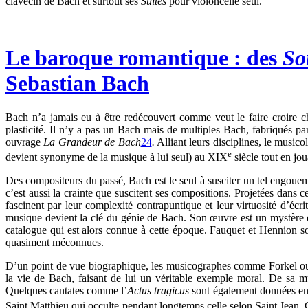
clavecin de Bach et surtout ses
Suites
pour violoncelle seul.
Le baroque romantique : des
So
Sebastian Bach
Bach n’a jamais eu à être redécouvert comme veut le faire croire 
plasticité. Il n’y a pas un Bach mais de multiples Bach, fabriqués 
ouvrage
La Grandeur de Bach
24
.
Alliant leurs disciplines, le music
e
devient synonyme de la musique à lui seul) au XIX
siècle tout en jou
Des compositeurs du passé, Bach est le seul à susciter un tel engoue
c’est aussi la crainte que suscitent ses compositions. Projetées dans
fascinent par leur complexité contrapuntique et leur virtuosité d’éc
musique devient la clé du génie de Bach. Son œuvre est un mystère qu
catalogue qui est alors connue à cette époque. Fauquet et Hennion so
quasiment méconnues.
D’un point de vue biographique, les musicographes comme Forkel ou F
la vie de Bach, faisant de lui un véritable exemple moral. De sa m
Quelques cantates comme l’
Actus tragicus
sont également données en c
Saint Matthieu qui occulte pendant longtemps celle selon Saint Jean.