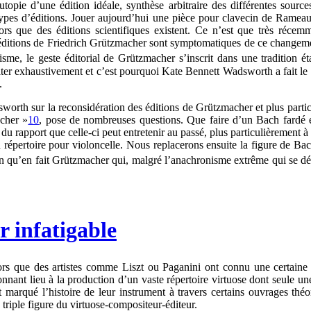
 L’utopie d’une édition idéale, synthèse arbitraire des différentes sou
types d’éditions. Jouer aujourd’hui une pièce pour clavecin de Rameau 
ors que des éditions scientifiques existent. Ce n’est que très réce
s éditions de Friedrich Grützmacher sont symptomatiques de ce changem
me, le geste éditorial de Grützmacher s’inscrit dans une tradition ét
 traiter exhaustivement et c’est pourquoi Kate Bennett Wadsworth a fait l
.
orth sur la reconsidération des éditions de Grützmacher et plus partic
acher »
10
, pose de nombreuses questions. Que faire d’un Bach fardé e
t du rapport que celle-ci peut entretenir au passé, plus particulièreme
u répertoire pour violoncelle. Nous replacerons ensuite la figure de Ba
ion qu’en fait Grützmacher qui, malgré l’anachronisme extrême qui se dé
r infatigable
rs que des artistes comme Liszt ou Paganini ont connu une certaine pé
donnant lieu à la production d’un vaste répertoire virtuose dont seule 
arqué l’histoire de leur instrument à travers certains ouvrages théori
triple figure du virtuose-compositeur-éditeur.