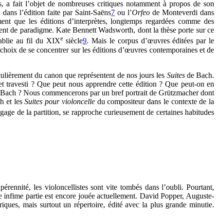
rces, a fait l’objet de nombreuses critiques notamment à propos de son
dans l’édition faite par Saint-Saëns
7
ou l’
Orfeo
de Monteverdi dans
mment que les éditions d’interprètes, longtemps regardées comme des
ent de paradigme. Kate Bennett Wadsworth, dont la thèse porte sur ce
e
ablie au fil du XIX
siècle
9
. Mais le corpus d’œuvres éditées par le
e choix de se concentrer sur les éditions d’œuvres contemporaines et de
ulièrement du canon que représentent de nos jours les
Suites
de Bach.
t travesti ? Que peut nous apprendre cette édition ? Que peut-on en
nt à Bach ? Nous commencerons par un bref portrait de Grützmacher dont
ch et les
Suites pour violoncelle
du compositeur dans le contexte de la
gage de la partition, se rapproche curieusement de certaines habitudes
rennité, les violoncellistes sont vite tombés dans l’oubli. Pourtant,
une infime partie est encore jouée actuellement. David Popper, Auguste-
ques, mais surtout un répertoire, édité avec la plus grande minutie.