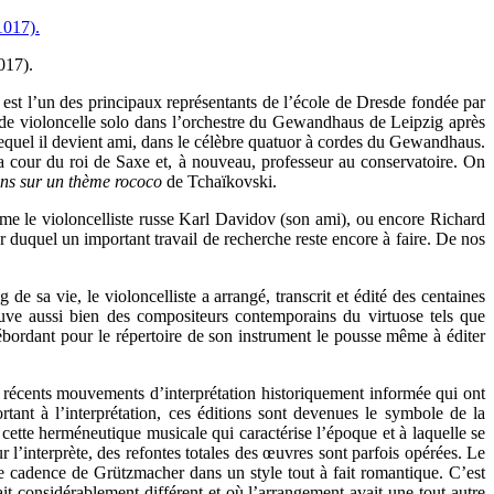
017).
l est l’un des principaux représentants de l’école de Dresde fondée par
e de violoncelle solo dans l’orchestre du Gewandhaus de Leipzig après
equel il devient ami, dans le célèbre quatuor à cordes du Gewandhaus.
la cour du roi de Saxe et, à nouveau, professeur au conservatoire. On
ons sur un thème rococo
de Tchaïkovski.
mme le violoncelliste russe Karl Davidov (son ami), ou encore Richard
duquel un important travail de recherche reste encore à faire. De nos
 de sa vie, le violoncelliste a arrangé, transcrit et édité des centaines
ouve aussi bien des compositeurs contemporains du virtuose tels que
ordant pour le répertoire de son instrument le pousse même à éditer
es récents mouvements d’interprétation historiquement informée qui ont
rtant à l’interprétation, ces éditions sont devenues le symbole de la
cette herméneutique musicale qui caractérise l’époque et à laquelle se
l’interprète, des refontes totales des œuvres sont parfois opérées. Le
une cadence de Grützmacher dans un style tout à fait romantique. C’est
it considérablement différent et où l’arrangement avait une tout autre