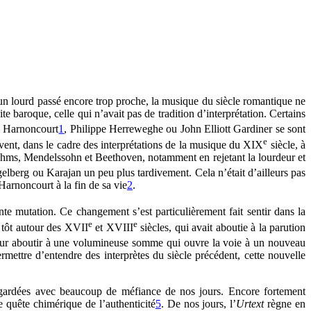
un lourd passé encore trop proche, la musique du siècle romantique ne
 baroque, celle qui n’avait pas de tradition d’interprétation. Certains
s Harnoncourt
1
, Philippe Herreweghe ou John Elliott Gardiner se sont
e
vent, dans le cadre des interprétations de la musique du XIX
siècle, à
Brahms, Mendelssohn et Beethoven, notamment en rejetant la lourdeur et
lberg ou Karajan un peu plus tardivement. Cela n’était d’ailleurs pas
Harnoncourt à la fin de sa vie
2
.
te mutation. Ce changement s’est particulièrement fait sentir dans la
e
e
s tôt autour des XVII
et XVIII
siècles, qui avait aboutie à la parution
ur aboutir à une volumineuse somme qui ouvre la voie à un nouveau
mettre d’entendre des interprètes du siècle précédent, cette nouvelle
 regardées avec beaucoup de méfiance de nos jours. Encore fortement
de quête chimérique de l’authenticité
5
. De nos jours, l’
Urtext
règne en