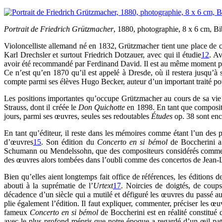
Portrait de Friedrich Grützmacher
, 1880, photographie, 8 x 6 cm, B
Violoncelliste allemand né en 1832, Grützmacher tient une place de c
Karl Drechsler et surtout Friedrich Dotzauer, avec qui il étudie
12
. Av
avoir été recommandé par Ferdinand David. Il est au même moment prof
Ce n’est qu’en 1870 qu’il est appelé à Dresde, où il restera jusqu’à
compte parmi ses élèves Hugo Becker, auteur d’un important traité po
Les positions importantes qu’occupe Grützmacher au cours de sa vie l
Strauss, dont il créée le
Don Quichotte
en 1898. En tant que composite
jours, parmi ses œuvres, seules ses redoutables
Études
op. 38 sont enco
En tant qu’éditeur, il reste dans les mémoires comme étant l’un des 
d’œuvres
15
. Son édition du
Concerto en si bémol
de Boccherini a 
Schumann ou Mendelssohn, que des compositeurs considérés comme plu
des œuvres alors tombées dans l’oubli comme des concertos de Jean-
Bien qu’elles aient longtemps fait office de références, les éditions
abouti à la suprématie de l’
Urtext
17
. Noircies de doigtés, de coups
décadence d’un siècle qui a mutilé et défiguré les œuvres du passé au
plie également l’édition. Il faut expliquer, commenter, préciser les 
fameux
Concerto en si bémol
de Boccherini est en réalité constitué 
avec le plus profond mépris que notre époque a regardé d’un œil pater