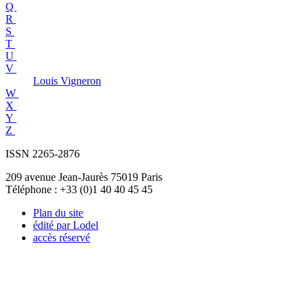
Q
R
S
T
U
V
Louis
Vigneron
W
X
Y
Z
ISSN 2265-2876
209 avenue Jean-Jaurès 75019 Paris
Téléphone : +33 (0)1 40 40 45 45
Plan du site
édité par Lodel
accès réservé