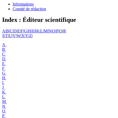
Informations
Comité de rédaction
Index : Éditeur scientifique
A
|
B
|
C
|
D
|
E
|
F
|
G
|
H
|
I
|
J
|
K
|
L
|
M
|
N
|
O
|
P
|
Q
|
R
S
|
T
|
U
|
V
|
W
|
X
|
Y
|
Z
|
A
B
C
D
E
F
G
H
I
J
K
L
M
N
O
P