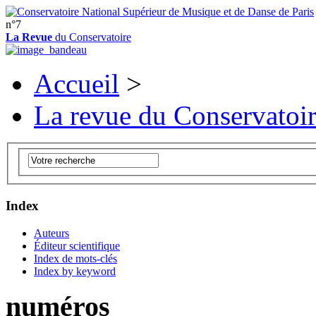
n°7
La Revue
du Conservatoire
Accueil
>
La revue du Conservatoi
Index
Auteurs
Éditeur scientifique
Index de mots-clés
Index by keyword
numéros