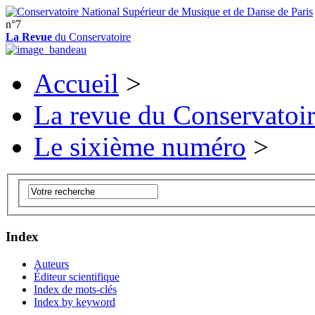
n°7
La Revue
du Conservatoire
Accueil
>
La revue du Conservatoi
Le sixième numéro
>
Index
Auteurs
Éditeur scientifique
Index de mots-clés
Index by keyword