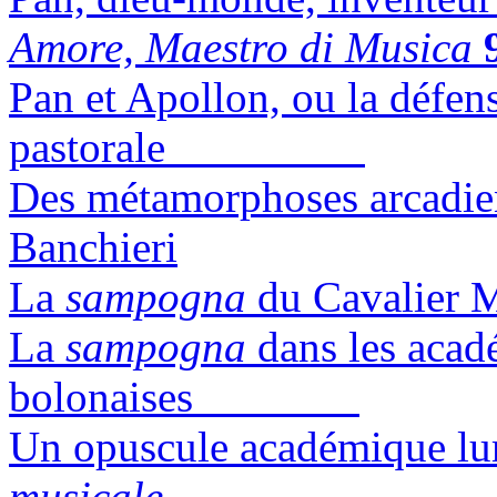
Amore, Maestro di Musica
Pan et Apollon, ou la défens
pastorale
Des métamorphoses arcadi
Banchieri
La
sampogna
du Cava
La
sampogna
dans les acad
bolonaises
Un opuscule académique l
musicale