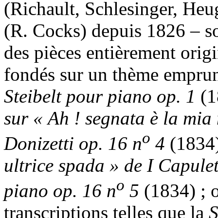
(Richault, Schlesinger, Heu
(R. Cocks) depuis 1826 – so
des pièces entièrement origi
fondés sur un thème emprun
Steibelt
pour piano op. 1
(1
sur « Ah ! segnata è la mi
o
Donizetti
op. 16 n
4
(1834
ultrice spada » de I Capulet
o
piano op. 16 n
5
(1834) ; o
transcriptions telles que la
S