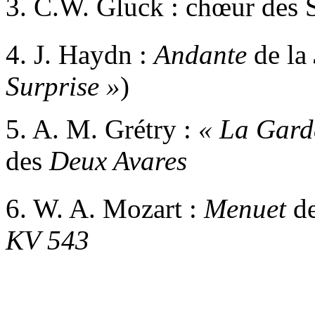
3. C.W. Gluck : chœur des 
4. J. Haydn :
Andante
de la
Surprise »
)
5. A. M. Grétry :
«
La Garde
des
Deux Avares
6. W. A. Mozart :
Menuet
de
KV 543