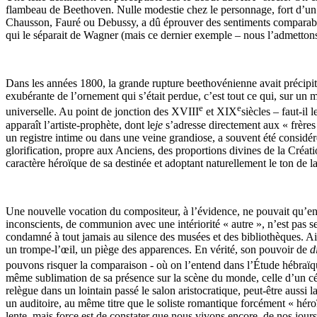
flambeau de Beethoven. Nulle modestie chez le personnage, fort d’un c
Chausson, Fauré ou Debussy, a dû éprouver des sentiments comparabl
qui le séparait de Wagner (mais ce dernier exemple – nous l’admettons 
Dans les années 1800, la grande rupture beethovénienne avait précipit
exubérante de l’ornement qui s’était perdue, c’est tout ce qui, sur un 
e
e
universelle. Au point de jonction des XVIII
et XIX
siècles – faut-il
apparaît l’artiste-prophète, dont le
je
s’adresse directement aux « frères 
un registre intime ou dans une veine grandiose, a souvent été considéré
glorification, propre aux Anciens, des proportions divines de la Créat
caractère héroïque de sa destinée et adoptant naturellement le ton de l
Une nouvelle vocation du compositeur, à l’évidence, ne pouvait qu’ent
inconscients, de communion avec une intériorité « autre », n’est pas se
condamné à tout jamais au silence des musées et des bibliothèques. Ains
un trompe-l’œil, un piège des apparences. En vérité, son pouvoir de
d
pouvons risquer la comparaison - où on l’entend dans l’Étude hébraïqu
même sublimation de sa présence sur la scène du monde, celle d’un céléb
relègue dans un lointain passé le salon aristocratique, peut-être aussi
un auditoire, au même titre que le soliste romantique forcément « héroïq
lente, mais force est de constater que nous vivons encore, de nos jours