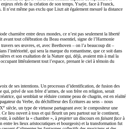
 enjeux réels de la création de son temps. Ysaÿe, face à Franck,
l n’est même pas exclu que Liszt ait également mesuré la distance
ode charnière entre deux mondes, ce n’est pas seulement la liberté
ait avant tout célébration du Beau essentiel, signe de l’Harmonie
é à travers ses œuvres, et, avec Beethoven – on l’a beaucoup dit –
ans l’intériorité, qui sera la marque du romantisme, que ce soit dans
ères et son exaltation de la Nature qui, déjà, avaient mis à mal la
ccupant littéralement tout l’espace, prenant le ciel à témoin du
oix de ses intentions. Un processus d’identification, de fusion des
qui, privé de son frère d’armes, de son frère en religion, serait
réatrice, qui semblait se réduire comme peau de chagrin, est en réalité
pagateur du Verbe, du déchiffreur des Écritures au sens – nous
e
IX
siècle, un type de virtuose partageant avec le compositeur une
e lieu ouvert à tous et qui fleurit un peu partout sur le continent,
stir, à oublier la « chambre », à
projeter
un discours en
faisant face
à
entre les lieux aristocratiques et bourgeois) et la transformation fut
 cessent d’alimenter les fantasmes collectifs des musiciens et des