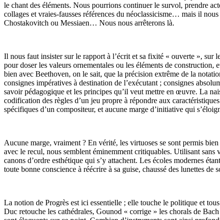
le chant des éléments. Nous pourrions continuer le survol, prendre acte
collages et vraies-fausses références du néoclassicisme… mais il nous f
Chostakovitch ou Messiaen… Nous nous arrêterons là.
Il nous faut insister sur le rapport à l’écrit et sa fixité « ouverte »,
pour doser les valeurs ornementales ou les éléments de construction, e
bien avec Beethoven, on le sait, que la précision extrême de la notation
consignes impératives à destination de l’exécutant ; consignes absolu
savoir pédagogique et les principes qu’il veut mettre en œuvre. La na
codification des règles d’un jeu propre à répondre aux caractéristiques 
spécifiques d’un compositeur, et aucune marge d’initiative qui s’éloign
Aucune marge, vraiment ? En vérité, les virtuoses se sont permis bien 
avec le recul, nous semblent éminemment critiquables. Utilisant sans v
canons d’ordre esthétique qui s’y attachent. Les écoles modernes étant d
toute bonne conscience à réécrire à sa guise, chaussé des lunettes de 
La notion de Progrès est ici essentielle ; elle touche le politique et t
Duc retouche les cathédrales, Gounod « corrige » les chorals de Bach (!)