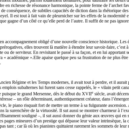
ment modifiés, parfois totalement dénaturés, pour satisfaire les désirs 
dre en richesse de résonance harmonique, la pointe ferme de l’archet fav
e de conséquence, de subtiles capacités de diction dans la rhétorique des
leyel. Il est tout à fait vain de pleurnicher sur les effets de la modernit
e gagne d’un côté ce qu’elle perd de l’autre. Il suffit de ne pas ignorer 
 en accompagnement obligé d’une nouvelle conscience historique. Les éco
s prérogatives, elles trouvent là matière à étendre leur savoir-faire, c’es
te ou de serviteur. En revisitant le passé à sa façon, et en lui apportant 
a « académique ».Elle apaise quelque peu sa frustration de ne plus être 
.
’Ancien Régime et les Temps modernes, il avait tout à perdre, et il aurai
emplois subalternes lui furent sans cesse rappelés, le « vilain petit canar
e
ite puisque le grand Mersenne, dès le début du XVII
siècle, avait décern
s intéresse – un rôle déterminant, authentiquement créateur, dans l’émerge
ècle, le piano risquait fort de mettre un terme à sa fulgurante ascension.
s la surenchère de la virtuosité. Il sut aussi se montrer charmeur à l’ex
s suffisamment souligné –, il sut aussi donner du génie aux œuvres qui 
 pages mineures d’un prestige qui dépasse leur valeur intrinsèque, la cré
 tant ; car là où les pianistes quittaient rarement les sommets de leur ré