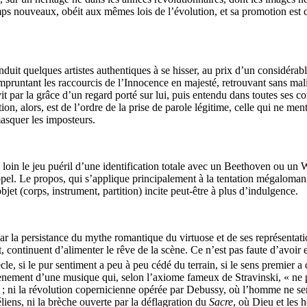
nouveaux, obéit aux mêmes lois de l’évolution, et sa promotion est cel
duit quelques artistes authentiques à se hisser, au prix d’un considérab
mpruntant les raccourcis de l’Innocence en majesté, retrouvant sans mali
t par la grâce d’un regard porté sur lui, puis entendu dans toutes ses co
ion, alors, est de l’ordre de la prise de parole légitime, celle qui ne me
masquer les imposteurs.
oin le jeu puéril d’une identification totale avec un Beethoven ou un Wag
ppel. Le propos, qui s’applique principalement à la tentation mégalomani
’objet (corps, instrument, partition) incite peut-être à plus d’indulgence.
r la persistance du mythe romantique du virtuose et de ses représentati
, continuent d’alimenter le rêve de la scène. Ce n’est pas faute d’avoir ess
ècle, si le pur sentiment a peu à peu cédé du terrain, si le sens premier a
vènement d’une musique qui, selon l’axiome fameux de Stravinski, « ne p
ait ; ni la révolution copernicienne opérée par Debussy, où l’homme ne se
liens, ni la brèche ouverte par la déflagration du
Sacre
, où Dieu et les 