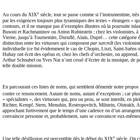
e
Au cours du XIX
siècle, tout se passe comme si l’instrumentiste, très
par les exigences toujours plus tyranniques des textes « étrangers » qu
contours, et il ne manque pas d’exemples illustres où la poursuite inla
Busoni et Rachmaninov ou Anton Rubinstein ; chez les violonistes, à Pa
Vierne, jusqu’à Tournemire, Duruflé, Alain, Dupré… cette catégorie étant
distinction entre les virtuoses qui composent
par
surcroît
(les violonis
individuelle (ce fut évidemment le cas de Chopin, Liszt, Saint-Saëns o
Hubay ont écrit des opéras et, chez les chefs d’orchestre, on apprend,
Arthur Schnabel ou Yves Nat n’ont cessé d’écrire de la musique, de p
telle double mission.
En parcourant ces listes de noms, qui semblent démentir notre propos 
contre ce renoncement. Autant de noms, autant d’exceptions ; car plu
« spécialistes », des virtuoses qui, peu ou prou, se sont interdit, en 
Richter, Kempf, Stern, Menuhin, Rostropovitch, Milstein, Oïstrakh, Ar
approchant furtivement que le temps d’une cadence ou d’un arrangement
convaincre personne et, probablement, sans se convaincre eux-mêmes
e
Une telle désillusion est perceptible dès le début du XIX
siècle. On cr