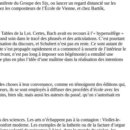
anifeste du Groupe des Six, ou lancer un regard distancié sur les
chez les compositeurs de l’École de Vienne, et chez Bartók,
es Tables de la Loi. Certes, Bach avait eu recours à l’« hypersolfège »
d soin dans le tracé des phrasés et des articulations. C’est pourtant
isation du discours, et Schubert n’est pas en reste. Ce sont autant de
e s’est propagée rapidement et a commencé à nourrir de l’intérieur le
rivant, n’est pas long à imposer son hégémonie) a entraîné une
e plus en plus l’idée d’une maîtrise dans la réalisation des intentions
er les choses à leur convenance, comme en témoignent des éditions qui,
eurs, ils se sont employés à diffuser des procédés d’école avec les
ns, bien sûr, mais aussi les auteurs du passé, qu’on s’autorisait en
s des sciences. Les arts n’échappent pas à la contagion : Viollet-le-
e confort moderne. Les exemples de la lutherie ou de la facture d’orgue