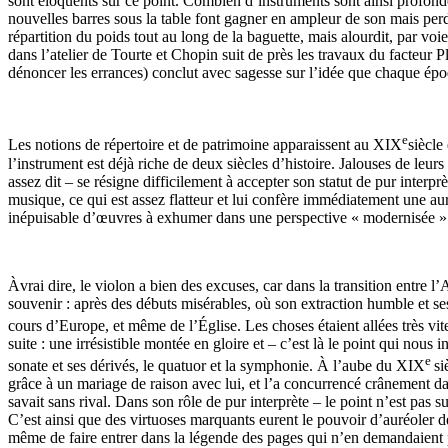
sont éloquents sur ce point. Combien d’instruments sont ainsi profondé
nouvelles barres sous la table font gagner en ampleur de son mais per
répartition du poids tout au long de la baguette, mais alourdit, par voi
dans l’atelier de Tourte et Chopin suit de près les travaux du facteur P
dénoncer les errances) conclut avec sagesse sur l’idée que chaque époqu
e
Les notions de répertoire et de patrimoine apparaissent au XIX
siècle
l’instrument est déjà riche de deux siècles d’histoire. Jalouses de leur
assez dit – se résigne difficilement à accepter son statut de pur interprè
musique, ce qui est assez flatteur et lui confère immédiatement une aur
inépuisable d’œuvres à exhumer dans une perspective « modernisée »
Àvrai dire, le violon a bien des excuses, car dans la transition entre l
souvenir : après des débuts misérables, où son extraction humble et ses 
cours d’Europe, et même de l’Église. Les choses étaient allées très v
suite : une irrésistible montée en gloire et – c’est là le point qui nou
e
sonate et ses dérivés, le quatuor et la symphonie. À l’aube du XIX
si
grâce à un mariage de raison avec lui, et l’a concurrencé crânement dan
savait sans rival. Dans son rôle de pur interprète – le point n’est pa
C’est ainsi que des virtuoses marquants eurent le pouvoir d’auréoler des
même de faire entrer dans la légende des pages qui n’en demandaient pas