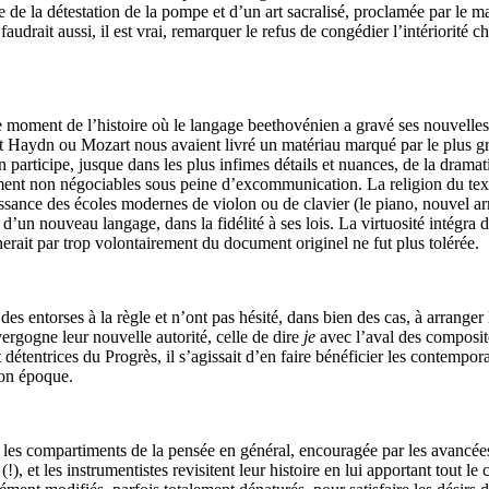
 de la détestation de la pompe et d’un art sacralisé, proclamée par le m
audrait aussi, il est vrai, remarquer le refus de congédier l’intériorité 
 sur le moment de l’histoire où le langage beethovénien a gravé ses nouvell
t Haydn ou Mozart nous avaient livré un matériau marqué par le plus gran
 participe, jusque dans les plus infimes détails et nuances, de la dramat
ment non négociables sous peine d’excommunication. La religion du text
issance des écoles modernes de violon ou de clavier (le piano, nouvel ar
d’un nouveau langage, dans la fidélité à ses lois. La virtuosité intégra d
erait par trop volontairement du document originel ne fut plus tolérée.
des entorses à la règle et n’ont pas hésité, dans bien des cas, à arrang
ergogne leur nouvelle autorité, celle de dire
je
avec l’aval des composit
étentrices du Progrès, il s’agissait d’en faire bénéficier les contemporai
son époque.
ous les compartiments de la pensée en général, encouragée par les avancée
, et les instrumentistes revisitent leur histoire en lui apportant tout l