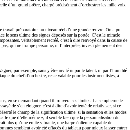
le d’un grand prêtre, chargé précisément d’orchestrer les mille voix
le travail préparatoire, au niveau réel d’une grande œuvre. On a pu
ce le sens ultime des signes déposés sur la portée. C’est le miracle
mposantes, véritablement recréé, c’est à dire renvoyé dans la caisse de
nt pas, qui ne trompe personne, ni l’interprète, investi pleinement des
ner, par exemple, sans y être invité ni par le talent, ni par l’humilité
aque du chef d’orchestre, reste valable pour les instrumentistes, à
ons, en se demandant quand il trouvera ses limites. La sempiternelle
ayé de s’en éloigner, c’est à dire d’avoir tenté de relativiser, si ce
 déserté le champ de la signification ultime, si la sensation et les modes
arle que d’elle-même », il semble bien que la personnalisation du
rait plus qu’une entité vibrante, une harpe éolienne capable de
hommes semblent avoir été effacés du tableau pour mieux laisser entrer