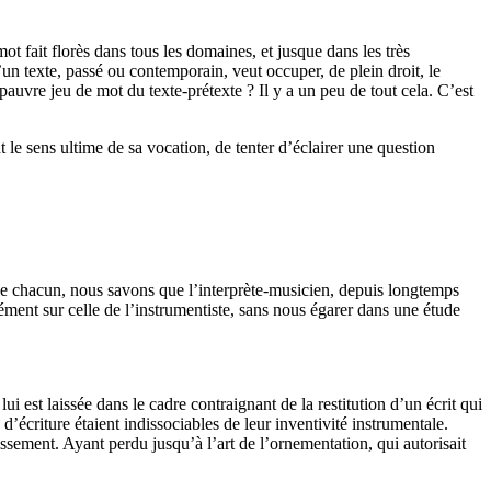
 mot fait florès dans tous les domaines, et jusque dans les très
d’un texte, passé ou contemporain, veut occuper, de plein droit, le
 pauvre jeu de mot du texte-prétexte ? Il y a un peu de tout cela. C’est
 le sens ultime de sa vocation, de tenter d’éclairer une question
ée de chacun, nous savons que l’interprète-musicien, depuis longtemps
isément sur celle de l’instrumentiste, sans nous égarer dans une étude
i est laissée dans le cadre contraignant de la restitution d’un écrit qui
d’écriture étaient indissociables de leur inventivité instrumentale.
gissement. Ayant perdu jusqu’à l’art de l’ornementation, qui autorisait