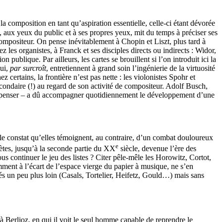
la composition en tant qu’aspiration essentielle, celle-ci étant dévorée
e, aux yeux du public et à ses propres yeux, mit du temps à préciser ses
 compositeur. On pense inévitablement à Chopin et Liszt, plus tard à
es organistes, à Franck et ses disciples directs ou indirects : Widor,
ublique. Par ailleurs, les cartes se brouillent si l’on introduit ici la
qui,
par surcroît
, entretiennent à grand soin l’ingénierie de la virtuosité
ertains, la frontière n’est pas nette : les violonistes Spohr et
condaire (!) au regard de son activité de compositeur. Adolf Busch,
 le penser – a dû accompagner quotidiennement le développement d’une
 le constat qu’elles témoignent, au contraire, d’un combat douloureux
e
ètes, jusqu’à la seconde partie du XX
siècle, devenue l’ère des
us continuer le jeu des listes ? Citer pêle-mêle les Horowitz, Cortot,
ment à l’écart de l’espace vierge du papier à musique, ne s’en
és un peu plus loin (Casals, Tortelier, Heifetz, Gould…) mais sans
 à Berlioz, en qui il voit le seul homme capable de reprendre le