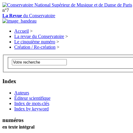
n°7
La Revue
du Conservatoire
Accueil
>
La revue du Conservatoire
>
Le cinquième numéro
>
Création / Re-création
>
Index
Auteurs
Éditeur scientifique
Index de mots-clés
Index by keyword
numéros
en texte intégral