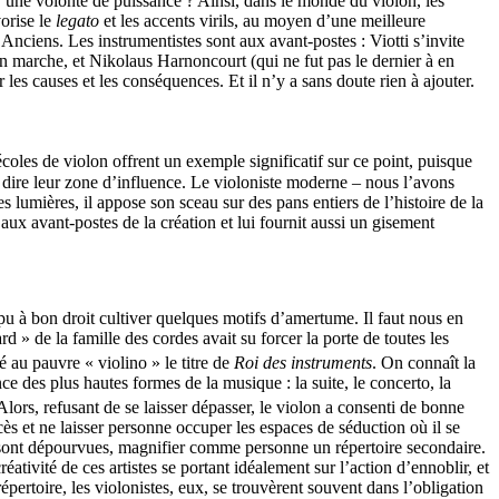
d’une volonté de puissance ? Ainsi, dans le monde du violon, les
orise le
legato
et les accents virils, au moyen d’une meilleure
 Anciens. Les instrumentistes sont aux avant-postes : Viotti s’invite
é en marche, et Nikolaus Harnoncourt (qui ne fut pas le dernier à en
les causes et les conséquences. Et il n’y a sans doute rien à ajouter.
les de violon offrent un exemple significatif sur ce point, puisque
t à dire leur zone d’influence. Le violoniste moderne – nous l’avons
ses lumières, il appose son sceau sur des pans entiers de l’histoire de la
aux avant-postes de la création et lui fournit aussi un gisement
t pu à bon droit cultiver quelques motifs d’amertume. Il faut nous en
d » de la famille des cordes avait su forcer la porte de toutes les
é au pauvre « violino » le titre de
Roi des instruments
. On connaît la
nce des plus hautes formes de la musique : la suite, le concerto, la
 Alors, refusant de se laisser dépasser, le violon a consenti de bonne
cès et ne laisser personne occuper les espaces de séduction où il se
en sont dépourvues, magnifier comme personne un répertoire secondaire.
ativité de ces artistes se portant idéalement sur l’action d’ennoblir, et
pertoire, les violonistes, eux, se trouvèrent souvent dans l’obligation