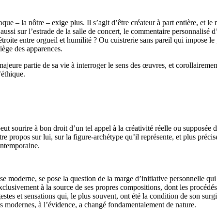
que – la nôtre – exige plus. Il s’agit d’être créateur à part entière, et le
 aussi sur l’estrade de la salle de concert, le commentaire personnalisé 
troite entre orgueil et humilité ? Ou cuistrerie sans pareil qui impose le
 piège des apparences.
jeure partie de sa vie à interroger le sens des œuvres, et corollairement
’éthique.
 peut sourire à bon droit d’un tel appel à la créativité réelle ou suppos
re propos sur lui, sur la figure-archétype qu’il représente, et plus préc
contemporaine.
e moderne, se pose la question de la marge d’initiative personnelle qui lu
exclusivement à la source de ses propres compositions, dont les procédés 
gestes et sensations qui, le plus souvent, ont été la condition de son sur
emps modernes, à l’évidence, a changé fondamentalement de nature.