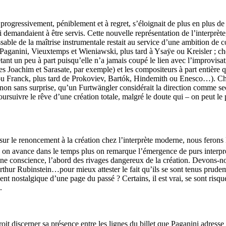
 progressivement, péniblement et à regret, s’éloignait de plus en plus de 
i demandaient à être servis. Cette nouvelle représentation de l’interprèt
ssable de la maîtrise instrumentale restait au service d’une ambition de
ganini, Vieuxtemps et Wieniawski, plus tard à Ysaÿe ou Kreisler ; chez l
 un peu à part puisqu’elle n’a jamais coupé le lien avec l’improvisation p
tes Joachim et Sarasate, par exemple) et les compositeurs à part entière 
u Franck, plus tard de Prokoviev, Bartók, Hindemith ou Enesco…). Chez c
 non sans surprise, qu’un Furtwängler considérait la direction comme se
oursuivre le rêve d’une création totale, malgré le doute qui – on peut
sur le renoncement à la création chez l’interprète moderne, nous ferons
s on avance dans le temps plus on remarque l’émergence de purs interpr
pleine conscience, l’abord des rivages dangereux de la création. Devons-no
thur Rubinstein…pour mieux attester le fait qu’ils se sont tenus prudem
 nostalgique d’une page du passé ? Certains, il est vrai, se sont risqu
.
oit discerner sa présence entre les lignes du billet que Paganini adresse