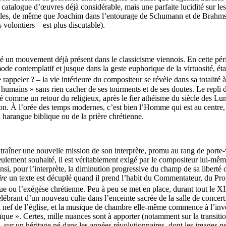
atalogue d’œuvres déjà considérable, mais une parfaite lucidité sur les
es, de même que Joachim dans l’entourage de Schumann et de Brahms. I
volontiers – est plus discutable).
é un mouvement déjà présent dans le classicisme viennois. En cette péri
mode contemplatif et jusque dans la geste euphorique de la virtuosité, ét
 le rappeler ? – la vie intérieure du compositeur se révèle dans sa totalit
humains » sans rien cacher de ses tourments et de ses doutes. Le repli d
 comme un retour du religieux, après le fier athéisme du siècle des Lumi
ion. À l’orée des temps modernes, c’est bien l’Homme qui est au centre, o
a harangue biblique ou de la prière chrétienne.
raîner une nouvelle mission de son interprète, promu au rang de porte-v
ulement souhaité, il est véritablement exigé par le compositeur lui-même 
i, pour l’interprète, la diminution progressive du champ de sa liberté c
ire
un texte est décuplé quand il prend l’habit du Commentateur, du Pro
e ou l’exégèse chrétienne. Peu à peu se met en place, durant tout le X
rant d’un nouveau culte dans l’enceinte sacrée de la salle de concert. C
 la nef de l’église, et la musique de chambre elle-même commence à l’inve
ue ». Certes, mille nuances sont à apporter (notamment sur la transition 
, sur un héritage né dans les années révolutionnaires, dont les images ne