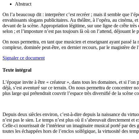
Abstract
On l’a beaucoup dit : interpréter c’est recréer ; mais il semble que l’épo
envahissants slogans publicitaires. Au théâtre, à l’opéra, au cinéma, et
devant de la scène. Appropriation légitime, sur une ligne de crête très é
selon ; et l’imposture n’est pas toujours là où on l’attend, déjouant le
On nous permettra, en tant que musicien et enseignant ayant passé la ma
complexe, dominée peut-être, en dernier recours, par le magistère de l
Signaler ce document
Texte intégral
L’époque invite à être « créateur », dans tous les domaines, et si l’on
déjà, s’est aventuré sur ce terrain. On nous permettra de concentrer not
plus large qui prétendrait couvrir l’espace très diversifié de la scène 
Depuis deux siècles environ, c’est-à-dire depuis la naissance du virtuos
n’est pas le sien. Le temps n’est plus où il s’abreuvait directement et 
Celle-ci nourrissait de l’intérieur un imaginaire musical porté par des 
toutes les échappées hors de l’enclos solfégique, la virtuosité des t