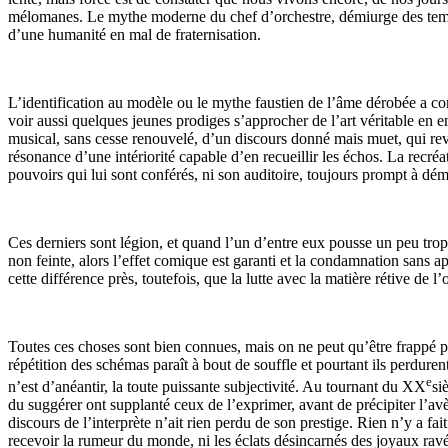
mélomanes. Le mythe moderne du chef d’orchestre, démiurge des temps 
d’une humanité en mal de fraternisation.
L’identification au modèle ou le mythe faustien de l’âme dérobée a con
voir aussi quelques jeunes prodiges s’approcher de l’art véritable en e
musical, sans cesse renouvelé, d’un discours donné mais muet, qui revi
résonance d’une intériorité capable d’en recueillir les échos. La recréat
pouvoirs qui lui sont conférés, ni son auditoire, toujours prompt à dé
Ces derniers sont légion, et quand l’un d’entre eux pousse un peu trop l
non feinte, alors l’effet comique est garanti et la condamnation sans a
cette différence près, toutefois, que la lutte avec la matière rétive de l
Toutes ces choses sont bien connues, mais on ne peut qu’être frappé pa
répétition des schémas paraît à bout de souffle et pourtant ils perdurent
e
n’est d’anéantir, la toute puissante subjectivité. Au tournant du XX
si
du suggérer ont supplanté ceux de l’exprimer, avant de précipiter l’a
discours de l’interprète n’ait rien perdu de son prestige. Rien n’y a f
recevoir la rumeur du monde, ni les éclats désincarnés des joyaux ravé