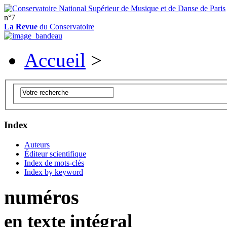
n°7
La Revue
du Conservatoire
Accueil
>
Index
Auteurs
Éditeur scientifique
Index de mots-clés
Index by keyword
numéros
en texte intégral