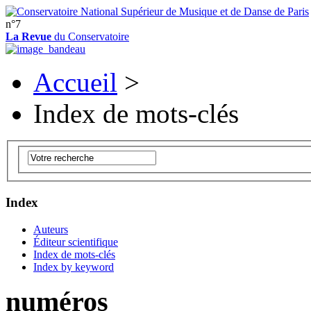
n°7
La Revue
du Conservatoire
Accueil
>
Index de mots-clés
Index
Auteurs
Éditeur scientifique
Index de mots-clés
Index by keyword
numéros