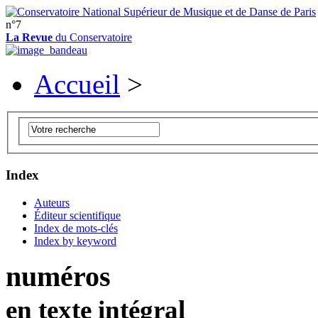
n°7
La Revue
du Conservatoire
Accueil
>
Index
Auteurs
Éditeur scientifique
Index de mots-clés
Index by keyword
numéros
en texte intégral