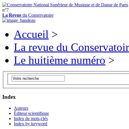
n°7
La Revue
du Conservatoire
Accueil
>
La revue du Conservatoi
Le huitième numéro
>
Index
Auteurs
Éditeur scientifique
Index de mots-clés
Index by keyword