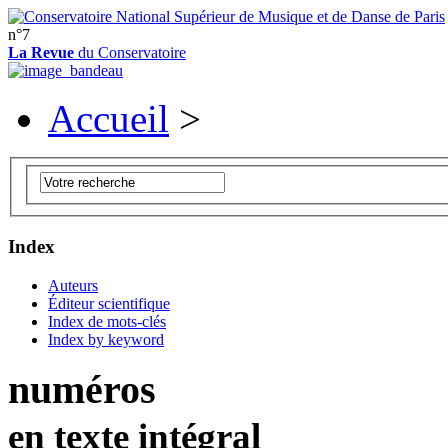
n°7
La Revue
du Conservatoire
Accueil
>
Index
Auteurs
Éditeur scientifique
Index de mots-clés
Index by keyword
numéros
en texte intégral