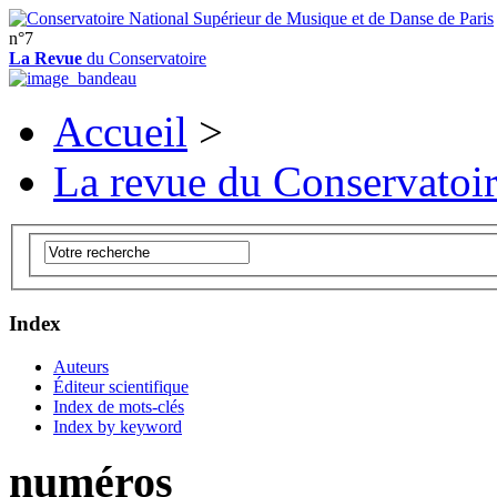
n°7
La Revue
du Conservatoire
Accueil
>
La revue du Conservatoi
Index
Auteurs
Éditeur scientifique
Index de mots-clés
Index by keyword
numéros