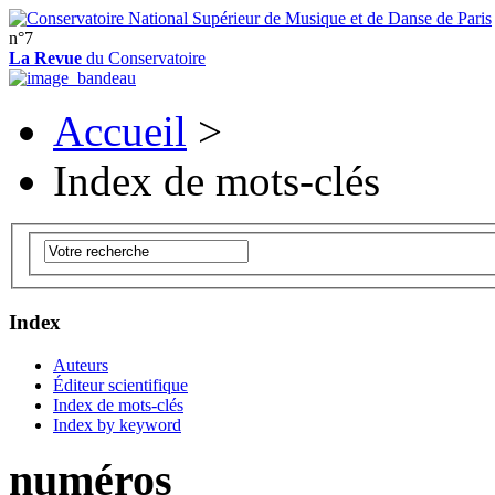
n°7
La Revue
du Conservatoire
Accueil
>
Index de mots-clés
Index
Auteurs
Éditeur scientifique
Index de mots-clés
Index by keyword
numéros