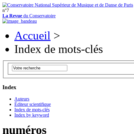
n°7
La Revue
du Conservatoire
Accueil
>
Index de mots-clés
Index
Auteurs
Éditeur scientifique
Index de mots-clés
Index by keyword
numéros