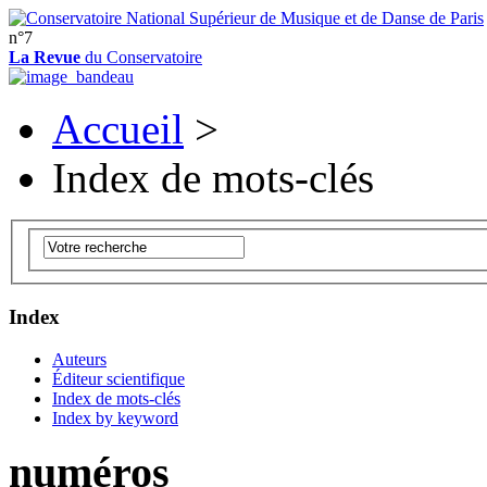
n°7
La Revue
du Conservatoire
Accueil
>
Index de mots-clés
Index
Auteurs
Éditeur scientifique
Index de mots-clés
Index by keyword
numéros