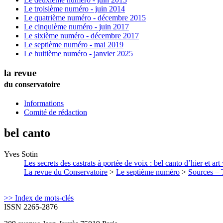
Le troisième numéro - juin 2014
Le quatrième numéro - décembre 2015
Le cinquième numéro - juin 2017
Le sixième numéro - décembre 2017
Le septième numéro - mai 2019
Le huitième numéro - janvier 2025
la revue
du conservatoire
Informations
Comité de rédaction
bel canto
Yves
Sotin
Les secrets des castrats à portée de voix : bel canto d’hier et ar
La revue du Conservatoire
>
Le septième numéro
>
Sources – T
>> Index de mots-clés
ISSN 2265-2876