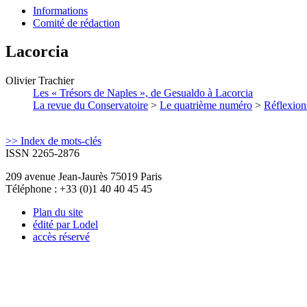
Informations
Comité de rédaction
Lacorcia
Olivier
Trachier
Les « Trésors de Naples », de Gesualdo à Lacorcia
La revue du Conservatoire
>
Le quatrième numéro
>
Réflexion
>> Index de mots-clés
ISSN 2265-2876
209 avenue Jean-Jaurès 75019 Paris
Téléphone : +33 (0)1 40 40 45 45
Plan du site
édité par Lodel
accès réservé