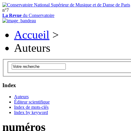
n°7
La Revue
du Conservatoire
Accueil
>
Auteurs
Index
Auteurs
Éditeur scientifique
Index de mots-clés
Index by keyword
numéros