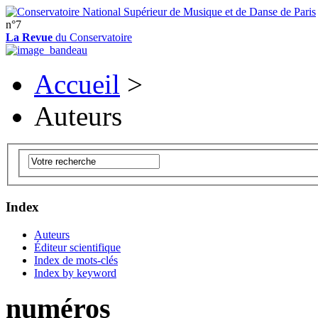
n°7
La Revue
du Conservatoire
Accueil
>
Auteurs
Index
Auteurs
Éditeur scientifique
Index de mots-clés
Index by keyword
numéros