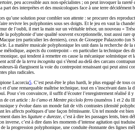
rtoire, peu accessible aux non-spécialistes ; on peut invoquer la rareté
 la part des interprètes et des musicologues face à une terre décidément b
lors qu’une solution pour combler son attente : se procurer des reproduct
 faire revivre les polyphonies sous ses doigts. Et le jeu en vaut la chandel
 de l’oubli, il met la main sur un véritable trésor, un nouveau « Trésor
, de la polyphonie d’une qualité souvent exceptionnelle, tout aussi rare
acque (en particulier les derniers), ceux de Gioseppe Palazzotto (un S
icle. La matière musicale polyphonique les unit dans la recherche de la 
ne mélodique, aspects du contrepoint – en particulier la technique des 
monique, qui tendent à remettre en cause la mécanique solmistique et l
ent actif de la
terra incognita
qui s’étend au-delà des carcans contrapunti
iteurs-là élargissent la voie du contrepoint renaissant qui peut ainsi con
tes plus radicales.
cipione Lacorcia
5
. C’est peut-être le plus hardi, le plus engagé de tous 
n et d’une remarquable maîtrise technique, tout en s’inscrivant dans la 
ouï. Pour s’en convaincre, il suffit d’écouter l’enregistrement réalisé 
n de cet article :
Io t’amo
et
Mentre piccìolo ferro
(numéros 1 et 2 du II
musique y évolue dans un monde fait de vifs contrastes (densité polypho
nt les affects poétiques d’une façon frémissante. Un tel monde est bien 
èrement dans les
ligature e durezze
, c’est à dire les passages lents, bien 
ion inverse, c’est à dire dans les moments d’intense agitation qui traduis
e de la progression polyphonique, une conduite étonnante des lignes mél