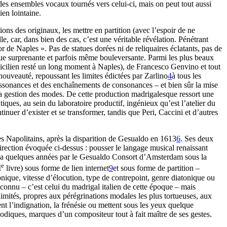
 des ensembles vocaux tournés vers celui-ci, mais on peut tout aussi
ien lointaine.
ions des originaux, les mettre en partition (avec l’espoir de ne
le, car, dans bien des cas, c’est une véritable révélation. Pénétrant
 de Naples ». Pas de statues dorées ni de reliquaires éclatants, pas de
 que surprenante et parfois même bouleversante. Parmi les plus beaux
icilien resté un long moment à Naples), de Francesco Genvino et tout
nouveauté, repoussant les limites édictées par Zarlino
4
à tous les
dissonances et des enchaînements de consonances – et bien sûr la mise
a gestion des modes. De cette production madrigalesque ressort une
ques, au sein du laboratoire productif, ingénieux qu’est l’atelier du
tinuer d’exister et se transformer, tandis que Peri, Caccini et d’autres
ces Napolitains, après la disparition de Gesualdo en 1613
6
. Ses deux
direction évoquée ci-dessus : pousser le langage musical renaissant
il y a quelques années par le Gesualdo Consort d’Amsterdam sous la
e
I
livre) sous forme de lien internet
9
et sous forme de partition –
nique, vitesse d’élocution, type de contrepoint, genre diatonique ou
connu – c’est celui du madrigal italien de cette époque – mais
délimités, propres aux pérégrinations modales les plus tortueuses, aux
ent l’indignation, la frénésie ou mettent sous les yeux quelque
odiques, marques d’un compositeur tout à fait maître de ses gestes.