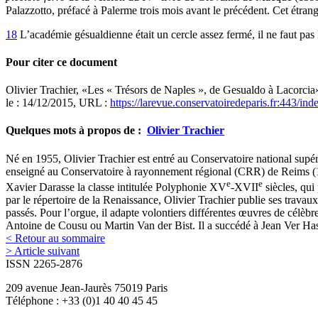
Palazzotto, préfacé à Palerme trois mois avant le précédent. Cet étrang
18
L’académie gésualdienne était un cercle assez fermé, il ne faut pas l
Pour citer ce document
Olivier
Trachier
, «Les « Trésors de Naples », de Gesualdo à Lacorcia
le : 14/12/2015, URL :
https://larevue.conservatoiredeparis.fr:443/
Quelques mots à propos de :
Olivier
Trachier
Né en 1955, Olivier Trachier est entré au Conservatoire national supé
enseigné au Conservatoire à rayonnement régional (CRR) de Reims (19
e
e
Xavier Darasse la classe intitulée Polyphonie XV
-XVII
siècles, qui
par le répertoire de la Renaissance, Olivier Trachier publie ses travau
passés. Pour l’orgue, il adapte volontiers différentes œuvres de célè
Antoine de Cousu ou Martin Van der Bist. Il a succédé à Jean Ver Has
< Retour au sommaire
> Article suivant
ISSN 2265-2876
209 avenue Jean-Jaurès 75019 Paris
Téléphone : +33 (0)1 40 40 45 45