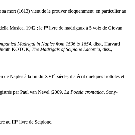
e sa mort (1613) vient de le prouver éloquemment, en particulier au
er
ella Musica, 1942 ; le I
livre de madrigaux à 5 voix de Giovan
mpanied Madrigal in Naples from 1536 to 1654
, diss., Harvard
 ;Judith KOTOK,
The Madrigals of Scipione Lacorcia
, diss.,
e
ion de Naples à la fin du XVI
siècle, il a écrit quelques frottoles et
gistrés par Paul van Nevel (2009,
La Poesia cromatica
, Sony-
e
ré au III
livre de Scipione.