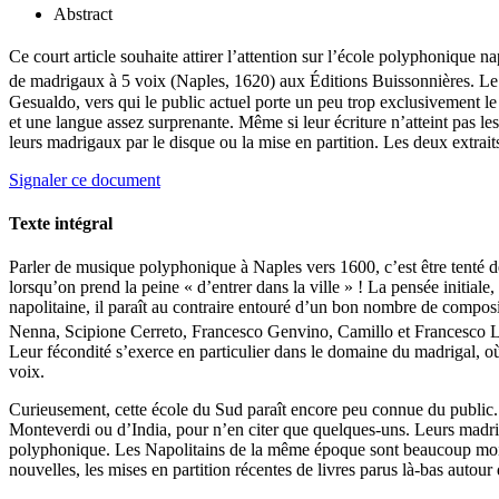
Abstract
Ce court article souhaite attirer l’attention sur l’école polyphonique 
de madrigaux à 5 voix (Naples, 1620) aux Éditions Buissonnières. Le 
Gesualdo, vers qui le public actuel porte un peu trop exclusivement le
et une langue assez surprenante. Même si leur écriture n’atteint pas l
leurs madrigaux par le disque ou la mise en partition. Les deux extraits
Signaler ce document
Texte intégral
Parler de musique polyphonique à Naples vers 1600, c’est être tenté 
lorsqu’on prend la peine « d’entrer dans la ville » ! La pensée initiale
napolitaine, il paraît au contraire entouré d’un bon nombre de com
Nenna, Scipione Cerreto, Francesco Genvino, Camillo et Francesco La
Leur fécondité s’exerce en particulier dans le domaine du madrigal, o
voix.
Curieusement, cette école du Sud paraît encore peu connue du public. E
Monteverdi ou d’India, pour n’en citer que quelques-uns. Leurs madrig
polyphonique. Les Napolitains de la même époque sont beaucoup moin
nouvelles, les mises en partition récentes de livres parus là-bas autou