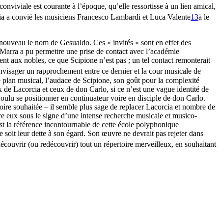
 conviviale est courante à l’époque, qu’elle ressortisse à un lien amical,
ia a convié les musiciens Francesco Lambardi et Luca Valente
13
à le
à nouveau le nom de Gesualdo. Ces « invités » sont en effet des
a Marra a pu permettre une prise de contact avec l’académie
ent aux nobles, ce que Scipione n’est pas ; un tel contact remonterait
envisager un rapprochement entre ce dernier et la cour musicale de
e plan musical, l’audace de Scipione, son goût pour la complexité
ux de Lacorcia et ceux de don Carlo, si ce n’est une vague identité de
oulu se positionner en continuateur voire en disciple de don Carlo.
voire souhaitée – il semble plus sage de replacer Lacorcia et nombre de
e eux sous le signe d’une intense recherche musicale et musico-
t la référence incontournable de cette école polyphonique
ue soit leur dette à son égard. Son œuvre ne devrait pas rejeter dans
 découvrir (ou redécouvrir) tout un répertoire merveilleux, en souhaitant