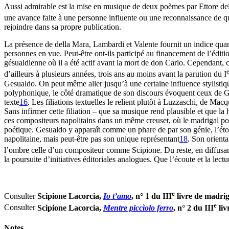
Aussi admirable est la mise en musique de deux poèmes par Ettore de
une avance faite à une personne influente ou une reconnaissance de que
rejoindre dans sa propre publication.
La présence de della Mara, Lambardi et Valente fournit un indice quant
personnes en vue. Peut-être ont-ils participé au financement de l’éditio
gésualdienne où il a été actif avant la mort de don Carlo. Cependant, c
e
d’ailleurs à plusieurs années, trois ans au moins avant la parution du I
Gesualdo. On peut même aller jusqu’à une certaine influence stylistiqu
polyphonique, le côté dramatique de son discours évoquent ceux de 
texte
16
. Les filiations textuelles le relient plutôt à Luzzaschi, de Mac
Sans infirmer cette filiation – que sa musique rend plausible et que 
ces compositeurs napolitains dans un même creuset, où le madrigal po
poétique. Gesualdo y apparaît comme un phare de par son génie, l’éto
napolitaine, mais peut-être pas son unique représentant
18
. Son orienta
l’ombre celle d’un compositeur comme Scipione. Du reste, en diffusan
la poursuite d’initiatives éditoriales analogues. Que l’écoute et la lec
e
Consulter
Scipione Lacorcia,
Io t’amo
, n° 1 du III
livre de madrig
e
Consulter
Scipione Lacorcia,
Mentre piccìolo ferro
, n° 2 du III
liv
Notes