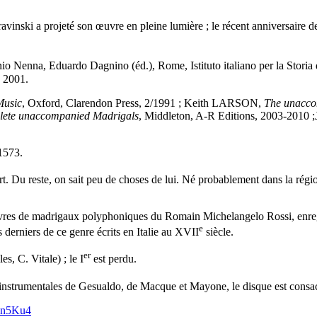
avinski a projeté son œuvre en pleine lumière ; le récent anniversaire d
 Nenna, Eduardo Dagnino (éd.), Rome, Istituto italiano per la Storia d
 2001.
Music
, Oxford, Clarendon Press, 2/1991 ; Keith LARSON,
The unacco
lete unaccompanied Madrigals
, Middleton, A-R Editions, 2003-2010
/1573.
t. Du reste, on sait peu de choses de lui. Né probablement dans la rég
 livres de madrigaux polyphoniques du Romain Michelangelo Rossi, enre
e
 derniers de ce genre écrits en Italie au XVII
siècle.
er
s, C. Vitale) ; le I
est perdu.
instrumentales de Gesualdo, de Macque et Mayone, le disque est consac
zn5Ku4