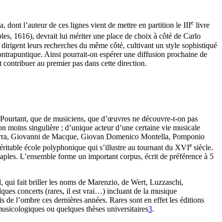
e
a, dont l’auteur de ces lignes vient de mettre en partition le III
livre
les, 1616), devrait lui mériter une place de choix à côté de Carlo
 dirigent leurs recherches du même côté, cultivant un style sophistiqué
ontrapuntique. Ainsi pourrait-on espérer une diffusion prochaine de
t contribuer au premier pas dans cette direction.
 Pourtant, que de musiciens, que d’œuvres ne découvre-t-on pas
tion moins singulière ; d’unique acteur d’une certaine vie musicale
a Marra, Giovanni de Macque, Giovan Domenico Montella, Pomponio
e
itable école polyphonique qui s’illustre au tournant du XVI
siècle.
Naples. L’ensemble forme un important corpus, écrit de préférence à 5
, qui fait briller les noms de Marenzio, de Wert, Luzzaschi,
ues concerts (rares, il est vrai…) incluant de la musique
tis de l’ombre ces dernières années. Rares sont en effet les éditions
musicologiques ou quelques thèses universitaires
3
.