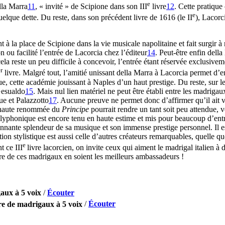
e
lla Marra
11
, « invité » de Scipione dans son III
livre
12
. Cette pratique
e
lque dette. Du reste, dans son précédent livre de 1616 (le II
), Lacorc
 à la place de Scipione dans la vie musicale napolitaine et fait surgir 
n ou facilité l’entrée de Lacorcia chez l’éditeur
14
. Peut-être enfin dell
ela reste un peu difficile à concevoir, l’entrée étant réservée exclusivem
r
livre. Malgré tout, l’amitié unissant della Marra à Lacorcia permet d’
e, cette académie jouissant à Naples d’un haut prestige. Du reste, sur l
Gesualdo
15
. Mais nul lien matériel ne peut être établi entre les madriga
que et Palazzotto
17
. Aucune preuve ne permet donc d’affirmer qu’il ait v
la haute renommée du
Principe
pourrait rendre un tant soit peu attendue, 
lyphonique est encore tenu en haute estime et mis pour beaucoup d’entr
nnante splendeur de sa musique et son immense prestige personnel. Il es
tion stylistique est aussi celle d’autres créateurs remarquables, quelle q
e
t ce III
livre lacorcien, on invite ceux qui aiment le madrigal italien à
ture de ces madrigaux en soient les meilleurs ambassadeurs !
aux à 5 voix
/
Écouter
re de madrigaux à 5 voix
/
Écouter