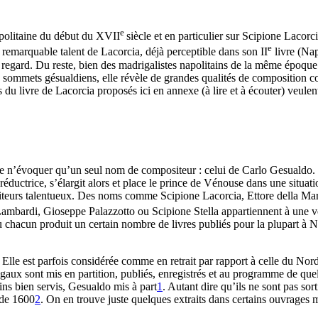
e
napolitaine du début du XVII
siècle et en particulier sur Scipione Lacorci
e
remarquable talent de Lacorcia, déjà perceptible dans son II
livre (Nap
 regard. Du reste, bien des madrigalistes napolitains de la même époque
es sommets gésualdiens, elle révèle de grandes qualités de composition c
 du livre de Lacorcia proposés ici en annexe (à lire et à écouter) veulen
de n’évoquer qu’un seul nom de compositeur : celui de Carlo Gesualdo.
, réductrice, s’élargit alors et place le prince de Vénouse dans une situa
positeurs talentueux. Des noms comme Scipione Lacorcia, Ettore dell
mbardi, Gioseppe Palazzotto ou Scipione Stella appartiennent à une vér
ù chacun produit un certain nombre de livres publiés pour la plupart à 
lle est parfois considérée comme en retrait par rapport à celle du Nord
aux sont mis en partition, publiés, enregistrés et au programme de quelq
s bien servis, Gesualdo mis à part
1
. Autant dire qu’ils ne sont pas sor
r de 1600
2
. On en trouve juste quelques extraits dans certains ouvrages 