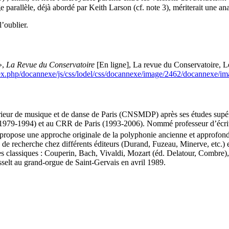
e parallèle, déjà abordé par Keith Larson (cf. note 3), mériterait une an
’oublier.
»,
La Revue du Conservatoire
[En ligne], La revue du Conservatoire, L
index.php/docannexe/js/css/lodel/css/docannexe/image/2462/docannexe/i
rieur de musique et de danse de Paris (CNSMDP) après ses études supérie
79-1994) et au CRR de Paris (1993-2006). Nommé professeur d’écriture
 propose une approche originale de la polyphonie ancienne et approfondi
x de recherche chez différents éditeurs (Durand, Fuzeau, Minerve, etc.) e
bres classiques : Couperin, Bach, Vivaldi, Mozart (éd. Delatour, Combre
selt au grand-orgue de Saint-Gervais en avril 1989.