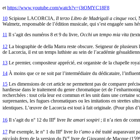
et
https://www.youtube.com/watch?v=j3tOMYC18F8
10
Scipione LACORCIA,
Il terzo Libro de Madrigali a cinque voci
, 
Walmetz, responsable de l’édition musicale, qui s’est engagée sans hésit
11
Il s’agit des numéros 8 et 9 du livre,
Occhi un tempo mia vita
(text
12
La biographie de della Marra reste obscure. Seigneur de plusieurs lo
de Lacorcia, il est un temps luthiste au sein de l’académie gésualdien
13
Le premier, compositeur apprécié, est organiste de la chapelle roy
14
À moins que ce ne soit par l’intermédiaire du dédicataire, l’influ
15
Les dimensions de cet article ne permettent pas de comparer précis
hardiesse dans le traitement du genre chromatique (et de l’enharmoniq
recherchées : tout cela leur est commun et les unit dans une certain
surprenantes, les fugues chromatiques ou les imitations en strettes ult
identiques. L’œuvre de Lacorcia est tout à fait originale. (Pour plus d’i
e
16
Il s’agit du n° 12 du III
livre
Ite amari sospiri
; il n’a rien de co
e
17
Par exemple, le n° 1 du III
livre
Io t’amo
a été traité auparavant 
e
piccìolo ferro
de la version du IV
livre de Giovanni de Macque (1599) 