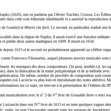
Naples (1620), mis en partition par Olivier Trachier, Crozon, Les Édi
er dans cette voie éditoriale inhabituelle et a autorisé la reproduction d
e de Guarini) et
Misero che farò.
Le second, en particulier, traduit une h
calités dans la région de Naples, il aurait exercé une fonction militair
ne et publie deux autres madrigaux en 1609. Il meurt en 1634.
ale depuis 1615 et le second est probablement apparenté au célèbre orga
ent comte Francesco Filomarino, auquel plusieurs œuvres musicales sont
ément les musiques des deux compositeurs. On peut, semble-t-il, les ra
ue), dans la dislocation de la trame polyphonique et de la mélodie avec
e sophistication. De même, nombre de procédés de composition sont comm
rarapides (où Lacorcia va plus loin en introduisant des notes altérées). M
nformations sur ce sujet, on renvoie à la présentation de l’édition du III
e
mmun musicalement avec le n° 3 du V
livre de Gesualdo
Itene o miei sos
e
par Luzzaschi dans son IV
livre de 1613 et on note quelques vagues iden
; enfin, on note l’incroyable parenté entre les versions de
Ancidetemi