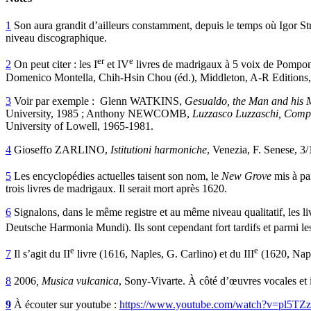
1
Son aura grandit d’ailleurs constamment, depuis le temps où Igor Str
niveau discographique.
er
e
2
On peut citer : les I
et IV
livres de madrigaux à 5 voix de Pomponio
Domenico Montella, Chih-Hsin Chou (éd.), Middleton, A-R Editions,
3
Voir par exemple : Glenn WATKINS,
Gesualdo, the Man and his 
University, 1985 ; Anthony NEWCOMB,
Luzzasco Luzzaschi, Comp
University of Lowell, 1965-1981.
4
Gioseffo ZARLINO,
Istitutioni harmoniche
, Venezia, F. Senese, 3
5
Les encyclopédies actuelles taisent son nom, le
New Grove
mis à par
trois livres de madrigaux. Il serait mort après 1620.
6
Signalons, dans le même registre et au même niveau qualitatif, les
Deutsche Harmonia Mundi). Ils sont cependant fort tardifs et parmi les
e
e
7
Il s’agit du II
livre (1616, Naples, G. Carlino) et du III
(1620, Naple
8
2006
, Musica vulcanica
, Sony-Vivarte. À côté d’œuvres vocales et 
9
À écouter sur youtube :
https://www.youtube.com/watch?v=pl5TZ