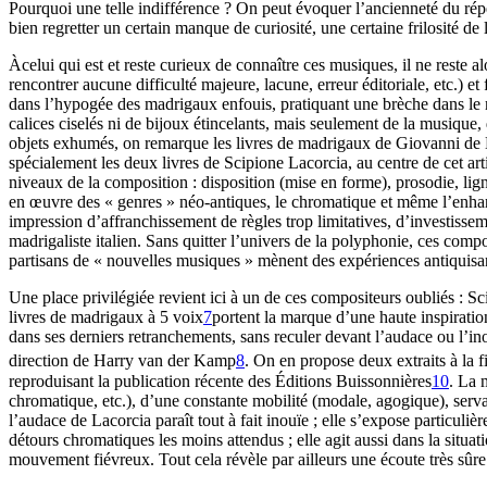
Pourquoi une telle indifférence ? On peut évoquer l’ancienneté du répe
bien regretter un certain manque de curiosité, une certaine frilosité de
Àcelui qui est et reste curieux de connaître ces musiques, il ne reste a
rencontrer aucune difficulté majeure, lacune, erreur éditoriale, etc.) et
dans l’hypogée des madrigaux enfouis, pratiquant une brèche dans le mur
calices ciselés ni de bijoux étincelants, mais seulement de la musique
objets exhumés, on remarque les livres de madrigaux de Giovanni de M
spécialement les deux livres de Scipione Lacorcia, au centre de cet art
niveaux de la composition : disposition (mise en forme), prosodie, lig
en œuvre des « genres » néo-antiques, le chromatique et même l’enhar
impression d’affranchissement de règles trop limitatives, d’investissem
madrigaliste italien. Sans quitter l’univers de la polyphonie, ces compos
partisans de « nouvelles musiques » mènent des expériences antiquisan
Une place privilégiée revient ici à un de ces compositeurs oubliés : S
livres de madrigaux à 5 voix
7
portent la marque d’une haute inspiratio
dans ses derniers retranchements, sans reculer devant l’audace ou l’in
direction de Harry van der Kamp
8
. On en propose deux extraits à la fi
reproduisant la publication récente des Éditions Buissonnières
10
. La 
chromatique, etc.), d’une constante mobilité (modale, agogique), serva
l’audace de Lacorcia paraît tout à fait inouïe ; elle s’expose particuli
détours chromatiques les moins attendus ; elle agit aussi dans la situat
mouvement fiévreux. Tout cela révèle par ailleurs une écoute très sûr