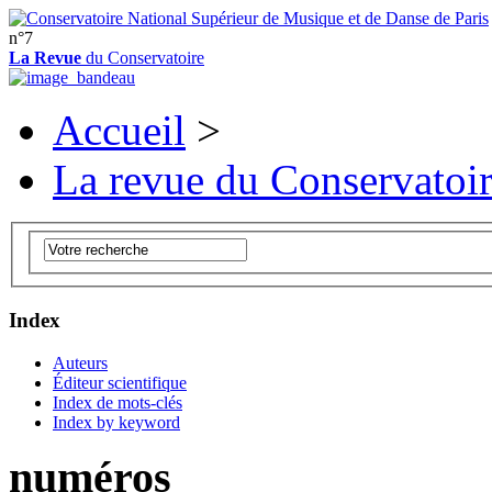
n°7
La Revue
du Conservatoire
Accueil
>
La revue du Conservatoi
Index
Auteurs
Éditeur scientifique
Index de mots-clés
Index by keyword
numéros