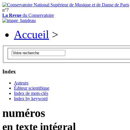
n°7
La Revue
du Conservatoire
Accueil
>
Index
Auteurs
Éditeur scientifique
Index de mots-clés
Index by keyword
numéros
en texte intégral