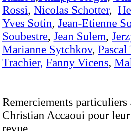
Rossi
,
Nicolas Schotter
,
He
Yves Sotin
,
Jean-Etienne So
Soubestre
,
Jean Sulem
,
Jer
Marianne Sytchkov
,
Pascal 
Trachier,
Fanny Vicens
,
Mal
Remerciements particuliers 
Christian Accaoui pour leur 
revue.