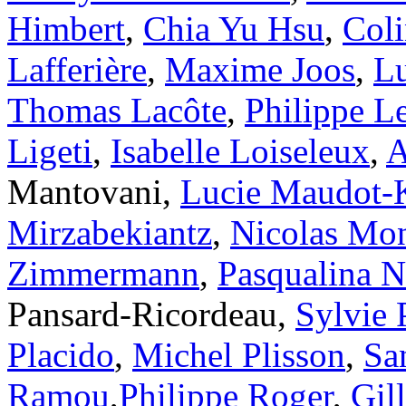
Himbert
,
Chia Yu Hsu
,
Coli
Lafferière
,
Maxime Joos
,
Lu
Thomas Lacôte
,
Philippe L
Ligeti
,
Isabelle Loiseleux
,
A
Mantovani,
Lucie Maudot-
Mirzabekiantz
,
Nicolas Mo
Zimmermann
,
Pasqualina N
Pansard-Ricordeau,
Sylvie 
Placido
,
Michel Plisson
,
Sa
Ramou
,
Philippe Roger
,
Gil