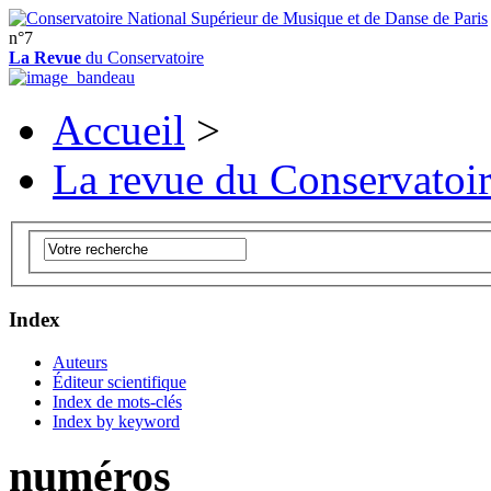
n°7
La Revue
du Conservatoire
Accueil
>
La revue du Conservatoi
Index
Auteurs
Éditeur scientifique
Index de mots-clés
Index by keyword
numéros