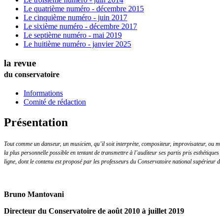
Le quatrième numéro - décembre 2015
Le cinquième numéro - juin 2017
Le sixième numéro - décembre 2017
Le septième numéro - mai 2019
Le huitième numéro - janvier 2025
la revue
du conservatoire
Informations
Comité de rédaction
Présentation
Tout comme un danseur, un musicien, qu’il soit interprète, compositeur, improvisateur, ou mus
la plus personnelle possible en tentant de transmettre à l’auditeur ses partis pris esthétiques 
ligne, dont le contenu est proposé par les professeurs du Conservatoire national supérieur 
Bruno Mantovani
Directeur du Conservatoire de août 2010 à juillet 2019