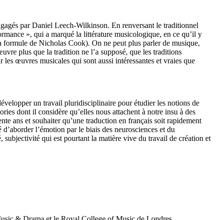
engagés par Daniel Leech-Wilkinson. En renversant le traditionnel
ormance », qui a marqué la littérature musicologique, en ce qu’il y
la formule de Nicholas Cook). On ne peut plus parler de musique,
’œuvre plus que la tradition ne l’a supposé, que les traditions
r les œuvres musicales qui sont aussi intéressantes et vraies que
évelopper un travail pluridisciplinaire pour étudier les notions de
ries dont il considère qu’elles nous attachent à notre insu à des
ente ans et souhaiter qu’une traduction en français soit rapidement
 d’aborder l’émotion par le biais des neurosciences et du
, subjectivité qui est pourtant la matière vive du travail de création et
 Music & Drama et le Royal College of Music de Londres.