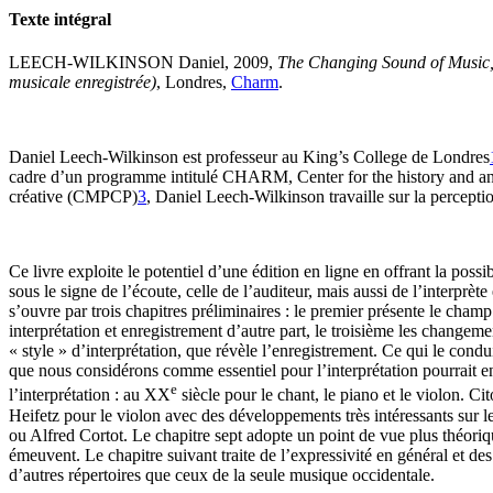
Texte intégral
LEECH-WILKINSON Daniel, 2009,
The Changing Sound of Music, 
musicale enregistrée)
, Londres,
Charm
.
Daniel Leech-Wilkinson est professeur au King’s College de Londres
cadre d’un programme intitulé CHARM, Center for the history and an
créative (CMPCP)
3
, Daniel Leech-Wilkinson travaille sur la percept
Ce livre exploite le potentiel d’une édition en ligne en offrant la poss
sous le signe de l’écoute, celle de l’auditeur, mais aussi de l’interprèt
s’ouvre par trois chapitres préliminaires : le premier présente le champ
interprétation et enregistrement d’autre part, le troisième les changeme
« style » d’interprétation, que révèle l’enregistrement. Ce qui le cond
que nous considérons comme essentiel pour l’interprétation pourrait en r
e
l’interprétation : au XX
siècle pour le chant, le piano et le violon. 
Heifetz pour le violon avec des développements très intéressants sur l
ou Alfred Cortot. Le chapitre sept adopte un point de vue plus théori
émeuvent. Le chapitre suivant traite de l’expressivité en général et des
d’autres répertoires que ceux de la seule musique occidentale.