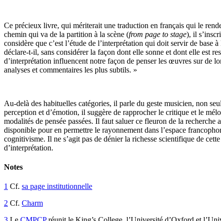
Ce précieux livre, qui mériterait une traduction en français qui le re
chemin qui va de la partition à la scène (
from page to stage
), il s’ins
considère que c’est l’étude de l’interprétation qui doit servir de base 
déclare-t-il, sans considérer la façon dont elle sonne et dont elle est r
d’interprétation influencent notre façon de penser les œuvres sur de lo
analyses et commentaires les plus subtils. »
Au-delà des habituelles catégories, il parle du geste musicien, non seul
perception et d’émotion, il suggère de rapprocher le critique et le mé
modalités de pensée passées. Il faut saluer ce fleuron de la recherche 
disponible pour en permettre le rayonnement dans l’espace francophone.
cognitivisme. Il ne s’agit pas de dénier la richesse scientifique de cette
d’interprétation.
Notes
1
Cf.
sa page institutionnelle
2
Cf.
Charm
3
Le
CMPCP
réunit le King’s College, l’Université d’Oxford et l’U