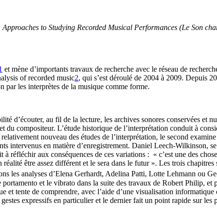
Approaches to Studying Recorded Musical Performances (Le Son change
1
et mène d’importants travaux de recherche avec le réseau de recherche 
alysis of recorded music
2
, qui s’est déroulé de 2004 à 2009. Depuis 2
ion par les interprètes de la musique comme forme.
ibilité d’écouter, au fil de la lecture, les archives sonores conservées e
e et du compositeur. L’étude historique de l’interprétation conduit à consi
 relativement nouveau des études de l’interprétation, le second examine l
nts intervenus en matière d’enregistrement. Daniel Leech-Wilkinson, se ce
uit à réfléchir aux conséquences de ces variations : « c’est une des chos
éalité être assez différent et le sera dans le futur ». Les trois chapitr
Citons les analyses d’Elena Gerhardt, Adelina Patti, Lotte Lehmann ou G
e portamento et le vibrato dans la suite des travaux de Robert Philip, 
que et tente de comprendre, avec l’aide d’une visualisation informatiqu
 gestes expressifs en particulier et le dernier fait un point rapide sur l