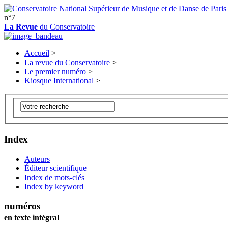
n°7
La Revue
du Conservatoire
Accueil
>
La revue du Conservatoire
>
Le premier numéro
>
Kiosque International
>
Index
Auteurs
Éditeur scientifique
Index de mots-clés
Index by keyword
numéros
en texte intégral