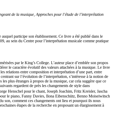
ant de la musique, Approches pour l’étude de l’interprétation
auquel participe son établissement. Ce livre a été publié dans le
009, au sein du Centre pour l’interprétation musicale comme pratique
t numérisées par le King’s College. L’auteur place d’emblée son propos
dérer le caractère évolutif des valeurs attachées à la musique. Le livre
es relations entre composition et interprétation d’une part, entre
ntrant sur l’évolution de l’interprétation, s’intéresse à la notion de
es les plus étranges à propos de la musique, car cela suggère que ce
es suivants regardent de près les changements de style dans
eorge Henschel pour le chant, Joseph Joachim, Fritz Kreisler, Jascha
et pour le piano, Fanny Davies, Ilona Eibenschütz, Benno Moiseiwitsch
e du son, comment ces changements ont lieu et pourquoi ils nous
es prochaines étapes de la recherche en proposant un élargissement à