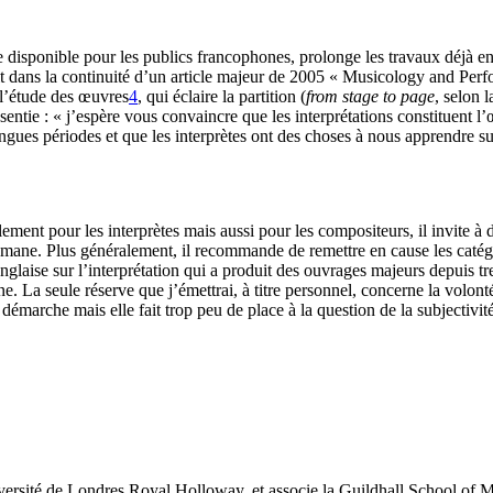
nde disponible pour les publics francophones, prolonge les travaux déjà 
crit dans la continuité d’un article majeur de 2005 « Musicology and Perf
à l’étude des œuvres
4
, qui éclaire la partition (
from stage to page
, selon 
essentie : « j’espère vous convaincre que les interprétations constituent l
ngues périodes et que les interprètes ont des choses à nous apprendre su
ement pour les interprètes mais aussi pour les compositeurs, il invite à d
lomane. Plus généralement, il recommande de remettre en cause les catégo
anglaise sur l’interprétation qui a produit des ouvrages majeurs depuis tr
 La seule réserve que j’émettrai, à titre personnel, concerne la volonté
 démarche mais elle fait trop peu de place à la question de la subjectivité
niversité de Londres Royal Holloway, et associe la Guildhall School of