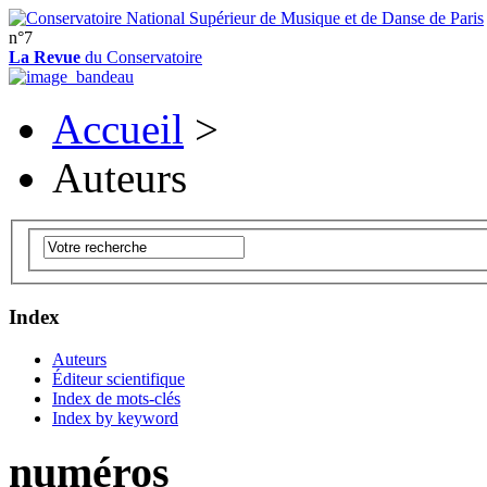
n°7
La Revue
du Conservatoire
Accueil
>
Auteurs
Index
Auteurs
Éditeur scientifique
Index de mots-clés
Index by keyword
numéros