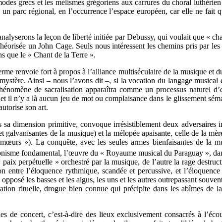
es grecs et les mélismes grégoriens aux carrures du choral luthérien 
n parc régional, en l’occurrence l’espace européen, car elle ne fait qu
’analyserons la leçon de liberté initiée par Debussy, qui voulait que «
éorisée un John Cage. Seuls nous intéressent les chemins pris par les un
ns que le « Chant de la Terre ».
rme renvoie fort à propos à l’alliance multiséculaire de la musique et du s
e mystère. Ainsi – nous l’avons dit –, si la vocation du langage musical 
 phénomène de sacralisation apparaîtra comme un processus naturel d’
, et il n’y a là aucun jeu de mot ou complaisance dans le glissement sém
utorise son art.
 sa dimension primitive, convoque irrésistiblement deux adversaires ir
 et galvanisantes de la musique) et la mélopée apaisante, celle de la m
 mœurs »). La conquête, avec les seules armes bienfaisantes de la m
agonisme fondamental, l’œuvre du « Royaume musical du Paraguay », dans 
aix perpétuelle » orchestré par la musique, de l’autre la rage destruct
ion entre l’éloquence rythmique, scandée et percussive, et l’éloquence
 a opposé les basses et les aigus, les uns et les autres outrepassant souv
tation rituelle, drogue bien connue qui précipite dans les abîmes de l
s de concert, c’est-à-dire des lieux exclusivement consacrés à l’écoute