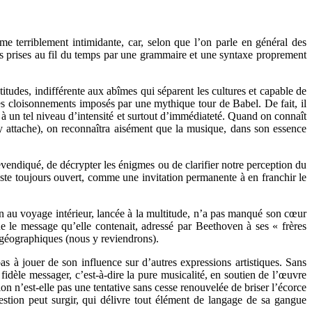
e terriblement intimidante, car, selon que l’on parle en général des
es prises au fil du temps par une grammaire et une syntaxe proprement
tudes, indifférente aux abîmes qui séparent les cultures et capable de
 les cloisonnements imposés par une mythique tour de Babel. De fait, il
s à un tel niveau d’intensité et surtout d’immédiateté. Quand on connaît
i s’y attache), on reconnaîtra aisément que la musique, dans son essence
revendiqué, de décrypter les énigmes ou de clarifier notre perception du
este toujours ouvert, comme une invitation permanente à en franchir le
ion au voyage intérieur, lancée à la multitude, n’a pas manqué son cœur
que le message qu’elle contenait, adressé par Beethoven à ses « frères
 géographiques (nous y reviendrons).
pas à jouer de son influence sur d’autres expressions artistiques. Sans
fidèle messager, c’est-à-dire la pure musicalité, en soutien de l’œuvre
n n’est-elle pas une tentative sans cesse renouvelée de briser l’écorce
estion peut surgir, qui délivre tout élément de langage de sa gangue