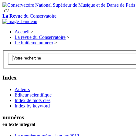
n°7
La Revue
du Conservatoire
Accueil
>
La revue du Conservatoire
>
Le huitième numéro
>
Index
Auteurs
Éditeur scientifique
Index de mots-clés
Index by keyword
numéros
en texte intégral
Le premier numéro - janvier 2013