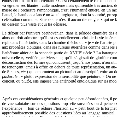
endossent l’habit d’un célébrant ? C’est certainement le cas du chef d’
va égrener ses litanies ; culte moderne mais qui semble très ancien,
masse de l’orchestre symphonique, c’est l’humanité entière, en un racc
l’autel, le hautbois a lancé un
la
« liturgique », dont la sonorité, pre
célébration commune. Sans doute n’est-il aucun rite religieux qui ne fas
un dessein plus vaste et qui les dépasse.
Le détour par l’univers beethovénien, dans la période charnière des a
alors on doit admettre qu’il est essentiellement celui de la vie inté
repli dans l’intériorité, dans la chambre d’écho du « je » de l’artiste-
aux prophètes bibliques, dans ses fureurs guerrières comme dans les ac
e
l’athéisme altier de la seconde partie du XVIII
siècle ? La harangue
universelle », vérifiée par Mersenne, qu’il s’agissait de glorifier co
déconstruction des formes qui conduisent jusqu’à nos jours, n’aurait m
ne renonçant jamais à offrir, en dehors de toute représentation, un 
de Strauss,
etc
.) qui empruntent au pictural et au descriptif, voire au d
pastorale
: « plutôt expression de la sensibilité que peinture. » On ne
conçoit, ou plutôt, elle impose une antériorité ontologique sur les mo
Après ces considérations générales et quelque peu désordonnées, il peu
de vue salutaire sur des questions trop vite survolées ou à peine e
l’expérience –, loin de réduire l’horizon au « petit bout de la lorgn
approfondissement possible des questions liées au langage musical, 