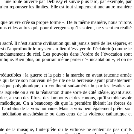
– une route ouverte par Debussy et suivie plus tard, par exemple, par
’en repousser les limites. Elle est tout simplement une autre manière
 chaque œuvre crée sa propre forme ». De la même manière, nous n’irons
s et les autres qui, pour divergents qu’ils soient, ne visent en réalité
acré. Il n’est aucune civilisation qui ait jamais tenté de les séparer, et
est d’approfondir le mystère au lieu d’essayer de l’éclaircir (comme le
enchantement du réel. Les pouvoirs dans l’ordre de l’évocation sont
antique. Bien plus, on pourrait même parler d’« incantation », et on ne
réductibles : la guerre et la paix ; la marche en avant (aucune armée
ère qui berce son nouveau-né (le rite de la berceuse ayant probablement
usique polyphonique, du continent sud-américain par les Jésuites au
laquelle on a vu la réalisation d’une sorte de Cité idéale, ayant aussi
rice, au son des fifres, des tambours et des canons, qu’il semble avoir
 mélodique. On a beaucoup dit que la première libérait les forces de
ent l’ambitus de la voix humaine. Mais la voix peut également prêter son
a méditation anesthésiante ou dans ceux de la violence cathartique et
 de la musique, l’interprète ou le virtuose ne sentent-ils pas qu’ils