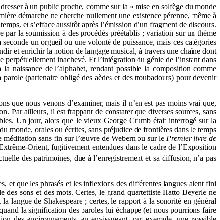
 s’adresser à un public proche, comme sur la « mise en solfège du monde
remière démarche ne cherche nullement une existence pérenne, même à
 temps, et s’efface aussitôt après l’émission d’un fragment de discours.
e par la soumission à des procédés préétablis ; variation sur un thème
s la seconde un orgueil ou une volonté de puissance, mais ces catégories
ndir et enrichir la notion de langage musical, à travers une chaîne dont
ce perpétuellement inachevé. Et l’intégration du génie de l’instant dans
 à la naissance de l’alphabet, rendant possible la composition comme
 parole (partenaire obligé des aèdes et des troubadours) pour devenir
sons que nous venons d’examiner, mais il n’en est pas moins vrai que,
on. Par ailleurs, il est frappant de constater que diverses sources, sans
bles. Un jour, alors que le vieux George Crumb était interrogé sur la
s du monde, orales ou écrites, sans préjudice de frontières dans le temps
une méditation sans fin sur l’œuvre de Webern ou sur le
Premier livre de
Extrême-Orient, fugitivement entendues dans le cadre de l’Exposition
tuelle des patrimoines, due à l’enregistrement et sa diffusion, n’a pas
et que les phrasés et les inflexions des différentes langues aient fini
le des sons et des mots. Certes, le grand quartettiste Hatto Beyerle ne
t la langue de Shakespeare ; certes, le rapport à la sonorité en général
quand la signification des paroles lui échappe (et nous pourrions faire
ation des environnements, en envisageant, par exemple, une possible