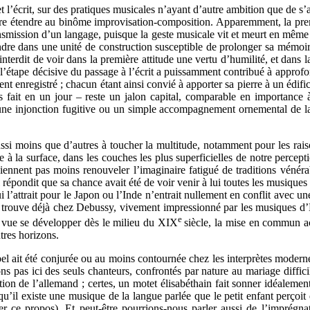
l et l’écrit, sur des pratiques musicales n’ayant d’autre ambition que de
être étendre au binôme improvisation-composition. Apparemment, la p
ransmission d’un langage, puisque la geste musicale vit et meurt en même
ondre dans une unité de construction susceptible de prolonger sa mémoir
as interdit de voir dans la première attitude une vertu d’humilité, et dan
ue l’étape décisive du passage à l’écrit a puissamment contribué à approfo
t enregistré ; chacun étant ainsi convié à apporter sa pierre à un édifi
s fait en un jour – reste un jalon capital, comparable en importance
 une injonction fugitive ou un simple accompagnement ornemental de la
éussi moins que d’autres à toucher la multitude, notamment pour les rai
 à la surface, dans les couches les plus superficielles de notre percepti
iennent pas moins renouveler l’imaginaire fatigué de traditions vénéra
l répondit que sa chance avait été de voir venir à lui toutes les musique
i l’attrait pour le Japon ou l’Inde n’entrait nullement en conflit avec 
 trouve déjà chez Debussy, vivement impressionné par les musiques d’
e
a vue se développer dès le milieu du XIX
siècle, la mise en commun ac
utres horizons.
ait été conjurée ou au moins contournée chez les interprètes modernes, 
ns pas ici des seuls chanteurs, confrontés par nature au mariage diffici
ation de l’allemand ; certes, un motet élisabéthain fait sonner idéalemen
qu’il existe une musique de la langue parlée que le petit enfant perçoit 
er ce propos). Et peut-être pourrions-nous parler aussi de l’imprégn