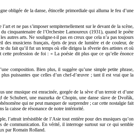
agne obligée de la danse, étincelle primordiale qui alluma le feu d’une
e l’art et ne pas s’imposer sempiternellement sur le devant de la scène,
ion du cinquantenaire de l’Orchestre Lamoureux (1931), quand le poète
les autres arts. Ne souligne-t-il pas en creux que cela n’a pas toujours
eil des musiciens français, épris de jeux de lumière et de couleur, de
 du fait qu’il fut un temps où elle dirigea la rêverie des artistes et où
ette profession de foi : « La poésie dit plus que ce qu’elle énonce
une composition. Bien plus, il suggère qu’une simple petite phrase,
plus puissantes que celles d’un chef-d’œuvre ; tant il est vrai que la
plus une musique est enracinée, gorgée de la sève d’un terroir et d’une
d
de Schubert, une mazurka de Chopin, une danse slave de Dvořák,
un phénomène qui ne peut manquer de surprendre ; car cette nostalgie fait
 la caisse de résonance de notre intériorité.
 l’attrait irrésistible de l’Asie tout entière pour des musiques qu’on
es de communication. En vérité, il interroge surtout sur ce qui semble
 vœux par Romain Rolland.