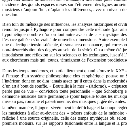
incidence des grands espaces russes sur l’étirement des lignes au sein d
musiciens d’aujourd’hui, d’aplanir les différences, avec un niveau de r
question.
Bien loin du métissage des influences, les analyses historiques et civi
remonter jusqu’à Pythagore pour comprendre cette méthode (par ailleu
hypothétique nombre d’or ou tout autre avatar de la « mystique des
l’espace galiléen s’ouvrait à de nouvelles dimensions. Autre exemple bi
une dialectique tension-détente, dissonance-consonance, qui corres
non-hiérarchisation des degrés au sein de la série). On a même été j
introduisent une réflexion sur les sciences et les techniques, jusqu’à
aux chercheurs mais qui, toutes, témoignent de l’extension prodigieuse
e
Dans les temps modernes, et particulièrement quand s’ouvre le XX
s
à l’image d’un système philosophique clos et sphérique, pousse un 
l’intérieur, dont on ne dira jamais assez qu’il entra dans la modernité
d’un art à bout de souffle. « Bouteille à la mer » (Adorno), « crépus
perde pas de vue – conviction toute personnelle – que Schönberg es
démarche musicale toute germanique (pour laquelle toutes les musique
mise au pas, romaine et palestrinienne, des musiques jugée déviantes, 
la même manière, il jugera sévèrement le défrichage et la coupe réglé
les musiciens à aller au-devant des « trésors enfouis de la mémoire »
relâche à une source originelle, celle des temps mythiques où, selo
premiers moteurs, sur les rapports fusionnels entre la langue et la p