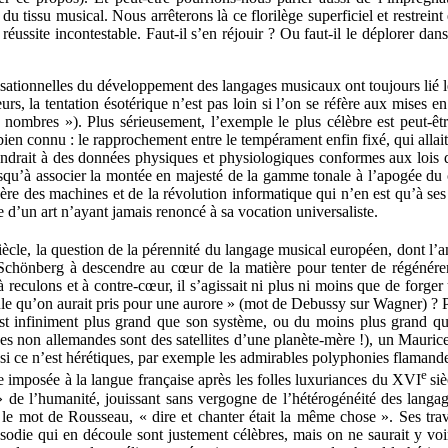
u tissu musical. Nous arrêterons là ce florilège superficiel et restreint 
éussite incontestable. Faut-il s’en réjouir ? Ou faut-il le déplorer dans 
lisationnelles du développement des langages musicaux ont toujours lié les
rs, la tentation ésotérique n’est pas loin si l’on se réfère aux mises 
 nombres »). Plus sérieusement, l’exemple le plus célèbre est peut-ê
en connu : le rapprochement entre le tempérament enfin fixé, qui allait f
pondrait à des données physiques et physiologiques conformes aux lois
usqu’à associer la montée en majesté de la gamme tonale à l’apogée du 
 l’ère des machines et de la révolution informatique qui n’en est qu’à se
 d’un art n’ayant jamais renoncé à sa vocation universaliste.
iècle, la question de la pérennité du langage musical européen, dont l’
Schönberg à descendre au cœur de la matière pour tenter de régénérer 
 à reculons et à contre-cœur, il s’agissait ni plus ni moins que de forg
cule qu’on aurait pris pour une aurore » (mot de Debussy sur Wagner) ? P
t infiniment plus grand que son système, ou du moins plus grand que
s non allemandes sont des satellites d’une planète-mère !), un Maurice 
si ce n’est hérétiques, par exemple les admirables polyphonies flamandes 
e
e imposée à la langue française après les folles luxuriances du XVI
si
 de l’humanité, jouissant sans vergogne de l’hétérogénéité des langage
n le mot de Rousseau, « dire et chanter était la même chose ». Ses t
rosodie qui en découle sont justement célèbres, mais on ne saurait y voi