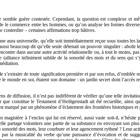
e semble guère contestée. Cependant, la question est complexe et mêm
sible le commerce entre les hommes, ou qu’on analyse les formes divers
contredire – certaines affirmations trop hâtives.
ura universelle, qu’elle soit immédiatement reçue sous toutes les lati
 aussi beaucoup dit qu’elle seule détenait un pouvoir singulier : abolir
ncontre dans aucune autre activité relationnelle ou, à tout le moins, pa
oésie (alliance infiniment subtile de la sonorité des mots et du sens qu
médiation.
de s’extraire de toute signification première et par son refus, d’emblée 
 le monde en soi, étaient son domaine : un jardin secret dont l’accès r
s de diffusion, il n’est pas indifférent de vérifier qu’une telle invitat
r que constitue le Testament d’Heiligenstadt ait été recueillie, ainsi 
est marqué par un phénomène d’éclatement des frontières historiques et
magistère à l’enclos qui lui est réservé, aussi vaste soit-il, n’hésite 
 elle partage volontiers une partie de sa substance en envoyant son plus 
a sonorité des mots, leur courbure et leur agencement rythmé ? Leur actio
st par la musicalité du verbe qu’une puissance d’évocation et de sugg