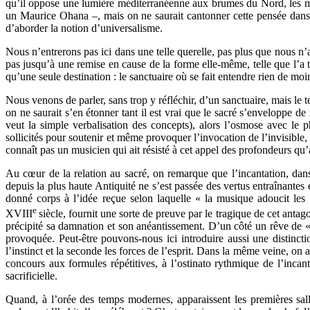
qu’il oppose une lumière méditerranéenne aux brumes du Nord, les mod
un Maurice Ohana –, mais on ne saurait cantonner cette pensée dans u
d’aborder la notion d’universalisme.
Nous n’entrerons pas ici dans une telle querelle, pas plus que nous n
pas jusqu’à une remise en cause de la forme elle-même, telle que l’a th
qu’une seule destination : le sanctuaire où se fait entendre rien de moi
Nous venons de parler, sans trop y réfléchir, d’un sanctuaire, mais le te
on ne saurait s’en étonner tant il est vrai que le sacré s’enveloppe d
veut la simple verbalisation des concepts), alors l’osmose avec le
sollicités pour soutenir et même provoquer l’invocation de l’invisible
connaît pas un musicien qui ait résisté à cet appel des profondeurs qu’a
Au cœur de la relation au sacré, on remarque que l’incantation, dans
depuis la plus haute Antiquité ne s’est passée des vertus entraînantes
donné corps à l’idée reçue selon laquelle « la musique adoucit les
e
XVIII
siècle, fournit une sorte de preuve par le tragique de cet ant
précipité sa damnation et son anéantissement. D’un côté un rêve de « p
provoquée. Peut-être pouvons-nous ici introduire aussi une distinct
l’instinct et la seconde les forces de l’esprit. Dans la même veine, on
concours aux formules répétitives, à l’ostinato rythmique de l’incan
sacrificielle.
Quand, à l’orée des temps modernes, apparaissent les premières salle