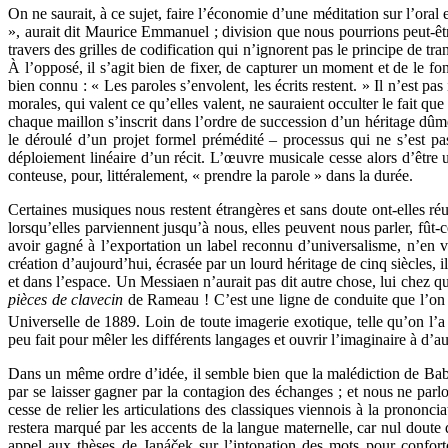
On ne saurait, à ce sujet, faire l’économie d’une méditation sur l’ora
», aurait dit Maurice Emmanuel ; division que nous pourrions peut-
travers des grilles de codification qui n’ignorent pas le principe de t
À l’opposé, il s’agit bien de fixer, de capturer un moment et de le f
bien connu : « Les paroles s’envolent, les écrits restent. » Il n’est p
morales, qui valent ce qu’elles valent, ne sauraient occulter le fait q
chaque maillon s’inscrit dans l’ordre de succession d’un héritage dûmen
le déroulé d’un projet formel prémédité – processus qui ne s’est pa
déploiement linéaire d’un récit. L’œuvre musicale cesse alors d’être
conteuse, pour, littéralement, « prendre la parole » dans la durée.
Certaines musiques nous restent étrangères et sans doute ont-elles r
lorsqu’elles parviennent jusqu’à nous, elles peuvent nous parler, fût-ce
avoir gagné à l’exportation un label reconnu d’universalisme, n’en v
création d’aujourd’hui, écrasée par un lourd héritage de cinq siècles, i
et dans l’espace. Un Messiaen n’aurait pas dit autre chose, lui chez qu
pièces de clavecin
de Rameau ! C’est une ligne de conduite que l’on
Universelle de 1889. Loin de toute imagerie exotique, telle qu’on l’
peu fait pour mêler les différents langages et ouvrir l’imaginaire à d’a
Dans un même ordre d’idée, il semble bien que la malédiction de Babel 
par se laisser gagner par la contagion des échanges ; et nous ne parlo
cesse de relier les articulations des classiques viennois à la prononci
restera marqué par les accents de la langue maternelle, car nul doute 
appel aux thèses de Janáček sur l’intonation des mots pour confort