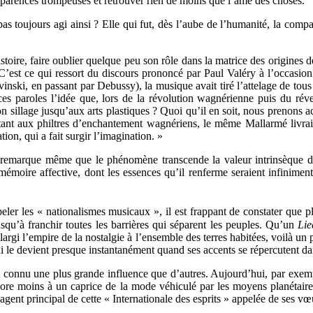
 apparences trompeuses et retrouver rien de moins que l’âme des choses.
pas toujours agi ainsi ? Elle qui fut, dès l’aube de l’humanité, la comp
stoire, faire oublier quelque peu son rôle dans la matrice des origines d
ce. C’est ce qui ressort du discours prononcé par Paul Valéry à l’occas
nski, en passant par Debussy), la musique avait tiré l’attelage de tous 
de ces paroles l’idée que, lors de la révolution wagnérienne puis du rév
 sillage jusqu’aux arts plastiques ? Quoi qu’il en soit, nous prenons acte
nt aux philtres d’enchantement wagnériens, le même Mallarmé livrait c
tion, qui a fait surgir l’imagination. »
 remarque même que le phénomène transcende la valeur intrinsèque d’
émoire affective, dont les essences qu’il renferme seraient infiniment 
peler les « nationalismes musicaux », il est frappant de constater que 
usqu’à franchir toutes les barrières qui séparent les peuples. Qu’un
Lie
 élargi l’empire de la nostalgie à l’ensemble des terres habitées, voilà 
i le devient presque instantanément quand ses accents se répercutent dans
 connu une plus grande influence que d’autres. Aujourd’hui, par exemple,
encore moins à un caprice de la mode véhiculé par les moyens planétair
l’agent principal de cette « Internationale des esprits » appelée de ses