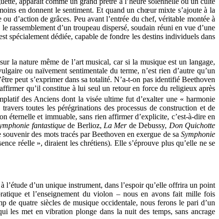
aguette, apparaît comme un grand prêtre à l’heure solennelle où un culte
 moins en donnent le sentiment. Et quand un chœur mixte s’ajoute à la
e ou d’action de grâces. Peu avant l’entrée du chef, véritable montée à
é le rassemblement d’un troupeau dispersé, soudain réuni en vue d’une
i est spécialement dédiée, capable de fondre les destins individuels dans
sur la nature même de l’art musical, car si la musique est un langage,
 vulgaire ou naïvement sentimentale du terme, n’est rien d’autre qu’un
l’être peut s’exprimer dans sa totalité. N’a-t-on pas identifié Beethoven
firmer qu’il constitue à lui seul un retour en force du religieux après
emplatif des Anciens dont la visée ultime fut d’exalter une « harmonie
à travers toutes les pérégrinations des processus de construction et de
 éternelle et immuable, sans rien affirmer d’explicite, c’est-à-dire en
ymphonie fantastique
de Berlioz,
La Mer
de Debussy,
Don Quichotte
aut se souvenir des mots tracés par Beethoven en exergue de sa
Symphonie
nce réelle », diraient les chrétiens). Elle s’éprouve plus qu’elle ne se
 l’étude d’un unique instrument, dans l’espoir qu’elle offrira un point
pratique et l’enseignement du violon – nous en avons fait mille fois
amp de quatre siècles de musique occidentale, nous ferons le pari d’un
qui les met en vibration plonge dans la nuit des temps, sans ancrage