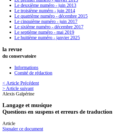
Le deuxième numéro - juin 2013
Le troisième numéro - juin 2014
Le quatrième numéro - décembre 2015
Le cinquième numéro - juin 2017
Le sixième numéro - décembre 2017
Le septième numéro - mai 2019
Le huitième numéro - janvier 2025
la revue
du conservatoire
Informations
Comité de rédaction
< Article Précédent
> Article suivant
Alexis
Galpérine
Langage et musique
Questions en suspens et erreurs de traduction
Article
Signaler ce document