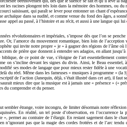
orchestre beethovénien qui, dès que le silence se fait et qu’il lève la b
 dont les racines plongent très loin dans la mémoire des hommes, ou du
ourci saisissant, qui paraît se lever pour entonner un chant d’espéranc
sque archaïque dans sa nudité, et comme venue du fond des âges, a sonn
se appel au passé, à l’histoire et au récit, et aussi à une langue qui lu
nnées révolutionnaires et impériales, s’impose dès que l’on se penche 
rieure. Or, l’amorce du mouvement romantique, bien loin de l’acception
prophète qui invite notre propre « je » à gagner des régions de l’âme où 
cents de prière que donnent à entendre ses adagios, en allant jusqu’à af
 biblique, de ce point de vue, s’éloigne de l’art essentiellement cont
mme on s’incline devant les signes du divin. Ainsi, le Beau essentiel, 
odifié ses modes de langage que pour mieux rester fidèle à une vocation
au-delà du réel. Même dans les fameuses « musiques à programme » (la
S
escriptif de l’action (Janequin, déjà, s’était illustré dans cet art), il f
 saurait mieux dire que la musique est à jamais une « présence » (« prése
des du comprendre et du penser.
t sembler étrange, voire incongru, de limiter désormais notre réflexion à
squissées. En réalité, un tel poste d’observation, en l’occurrence la 
ette », permet au contraire de l’élargir. En restant sagement dans le ch
en n’ignorant pas que la magie des cordes frottées et de l’arc tendu 