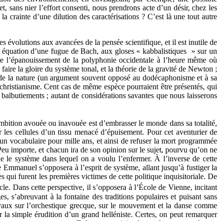
et, sans nier l’effort consenti, nous prendrons acte d’un désir, chez les
la crainte d’une dilution des caractérisations ? C’est là une tout autre
 évolutions aux avancées de la pensée scientifique, et il est inutile de
en équation d’une fugue de Bach, aux gloses « kabbalistiques » sur un
tre l’épanouissement de la polyphonie occidentale à l’heure même où
aire la gloire du système tonal, et la théorie de la gravité de Newton ;
 de la nature (un argument souvent opposé au dodécaphonisme et à sa
christianisme. Cent cas de même espèce pourraient être présentés, qui
s balbutiements ; autant de considérations savantes que nous laisserons
ambition avouée ou inavouée est d’embrasser le monde dans sa totalité,
les cellules d’un tissu menacé d’épuisement. Pour cet aventurier de
er un vocabulaire pour mille ans, et ainsi de refuser la mort programmée
eu importe, et chacun ira de son opinion sur le sujet, pourvu qu’on ne
 le système dans lequel on a voulu l’enfermer. À l’inverse de cette
Emmanuel s’opposera à l’esprit de système, allant jusqu’à fustiger la
qui furent les premières victimes de cette politique inquisitoriale. De
ècle. Dans cette perspective, il s’opposera à l’École de Vienne, incitant
s, s’abreuvant à la fontaine des traditions populaires et puisant sans
ravaux sur l’orchestique grecque, sur le mouvement et la danse comme
r la simple érudition d’un grand helléniste. Certes, on peut remarquer