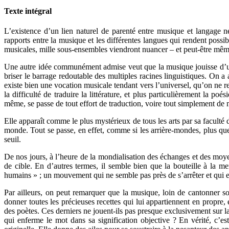
Texte intégral
L’existence d’un lien naturel de parenté entre musique et langage n
rapports entre la musique et les différentes langues qui rendent pos
musicales, mille sous-ensembles viendront nuancer – et peut-être même 
Une autre idée communément admise veut que la musique jouisse d’une a
briser le barrage redoutable des multiples racines linguistiques. On a
existe bien une vocation musicale tendant vers l’universel, qu’on ne re
la difficulté de traduire la littérature, et plus particulièrement la p
même, se passe de tout effort de traduction, voire tout simplement de 
Elle apparaît comme le plus mystérieux de tous les arts par sa faculté 
monde. Tout se passe, en effet, comme si les arrière-mondes, plus que
seuil.
De nos jours, à l’heure de la mondialisation des échanges et des moyen
de cible. En d’autres termes, il semble bien que la bouteille à la me
humains » ; un mouvement qui ne semble pas près de s’arrêter et qui 
Par ailleurs, on peut remarquer que la musique, loin de cantonner son 
donner toutes les précieuses recettes qui lui appartiennent en propre,
des poètes. Ces derniers ne jouent-ils pas presque exclusivement sur l
qui enferme le mot dans sa signification objective ? En vérité, c’e