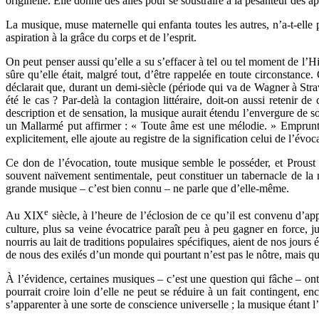
originelle. Elle donne des ailes pour se soustraire à la pesanteur des
La musique, muse maternelle qui enfanta toutes les autres, n’a-t-elle 
aspiration à la grâce du corps et de l’esprit.
On peut penser aussi qu’elle a su s’effacer à tel ou tel moment de l’Hi
sûre qu’elle était, malgré tout, d’être rappelée en toute circonstan
déclarait que, durant un demi-siècle (période qui va de Wagner à Stravi
été le cas ? Par-delà la contagion littéraire, doit-on aussi retenir 
description et de sensation, la musique aurait étendu l’envergure de son
un Mallarmé put affirmer : « Toute âme est une mélodie. » Emprunta
explicitement, elle ajoute au registre de la signification celui de l’évoca
Ce don de l’évocation, toute musique semble le posséder, et Proust
souvent naïvement sentimentale, peut constituer un tabernacle de la m
grande musique – c’est bien connu – ne parle que d’elle-même.
e
Au XIX
siècle, à l’heure de l’éclosion de ce qu’il est convenu d’ap
culture, plus sa veine évocatrice paraît peu à peu gagner en force, j
nourris au lait de traditions populaires spécifiques, aient de nos jours
de nous des exilés d’un monde qui pourtant n’est pas le nôtre, mais qu
À l’évidence, certaines musiques – c’est une question qui fâche – ont
pourrait croire loin d’elle ne peut se réduire à un fait contingent, 
s’apparenter à une sorte de conscience universelle ; la musique étant 