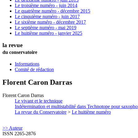
Le troisième numéro - juin 2014
Le quatrième numéro - décembre 2015
Le cinquième numéro - juin 2017
Le sixième numéro - décembre 2017
Le septième numéro - mai 2019
Le huitième numéro - janvier 2025
la revue
du conservatoire
Informations
Comité de rédaction
Florent
Caron Darras
Florent
Caron Darras
Le vivant et le technique
Indétermination et multistabilité dans Technotope pour saxophon
La revue du Conservatoire
>
Le huitième numéro
>> Auteur
ISSN 2265-2876