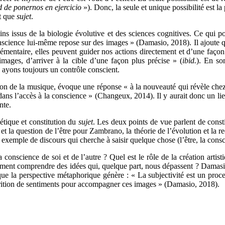
ud de ponernos en ejercicio
»). Donc, la seule et unique possibilité est l
nt que
sujet
.
ins issus de la biologie évolutive et des sciences cognitives. Ce qui 
conscience lui-même repose sur des images » (Damasio, 2018). Il ajoute
lémentaire, elles peuvent guider nos actions directement et d’une façon 
mages, d’arriver à la cible d’une façon plus précise » (
ibid.
). En so
en ayons toujours un contrôle conscient.
ion de la musique, évoque une réponse « à la nouveauté qui révèle chez
nt dans l’accès à la conscience » (Changeux, 2014). Il y aurait donc un 
nte.
tique et constitution du
sujet
. Les deux points de vue parlent de constit
e et la question de l’être pour Zambrano, la théorie de l’évolution et la
emple de discours qui cherche à saisir quelque chose (l’être, la consc
 conscience de soi et de l’autre ? Quel est le rôle de la création artis
ement comprendre des idées qui, quelque part, nous dépassent ? Damasio
que la perspective métaphorique génère : « La subjectivité est un proc
parition de sentiments pour accompagner ces images » (Damasio, 2018).