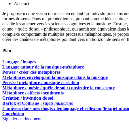
Abstract
Je propose ici une vision du musicien en tant qu’individu pris dans un
formes de sens. Dans un premier temps, prenant comme idée centrale 
ensuite les amener vers les sciences cognitives et la musique. Ensuite, 
et une « quête de soi » philosophique, qui aurait son équivalent dans
complexe comportant de multiples processus métaphoriques, je proposer
créer des chaînes de métaphores pointant vers un horizon de sens en f
Plan
Langage / images
Langage autour de la musique-métaphore
Penser / créer des métaphores
Métaphores enveloppant la musique / dans la musique
Pensée / métaphore / musique / création
Métaphore / poésie / quête de soi : construire la conscience
Métaphore / affects / sentiments
Création / invention de soi
Bartók et Coltrane :
sujets musiciens
L’univers dans mes doigts : témoignage et réflexion (le sujet musi
Conclusion
Signaler ce document