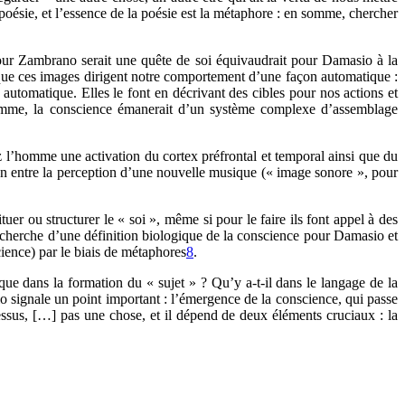
a poésie, et l’essence de la poésie est la métaphore : en somme, chercher
pour Zambrano serait une quête de soi équivaudrait pour Damasio à la
 que ces images dirigent notre comportement d’une façon automatique :
automatique. Elles le font en décrivant des cibles pour nos actions et
mme, la conscience émanerait d’un système complexe d’assemblage
 l’homme une activation du cortex préfrontal et temporal ainsi que du
lien entre la perception d’une nouvelle musique (« image sonore », pour
uer ou structurer le « soi », même si pour le faire ils font appel à des
 recherche d’une définition biologique de la conscience pour Damasio et
ience) par le biais de métaphores
8
.
tique dans la formation du « sujet » ? Qu’y a-t-il dans le langage de la
 signale un point important : l’émergence de la conscience, qui passe
essus, […] pas une chose, et il dépend de deux éléments cruciaux : la