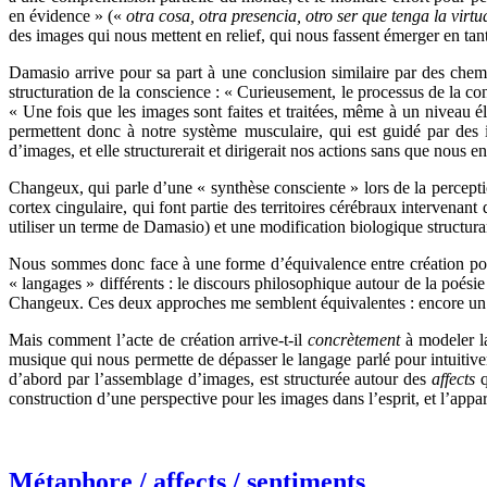
en évidence » («
otra cosa, otra presencia, otro ser que tenga la virt
des images qui nous mettent en relief, qui nous fassent émerger en ta
Damasio arrive pour sa part à une conclusion similaire par des chem
structuration de la conscience : « Curieusement, le processus de la 
« Une fois que les images sont faites et traitées, même à un niveau é
permettent donc à notre système musculaire, qui est guidé par des i
d’images, et elle structurerait et dirigerait nos actions sans que nous 
Changeux, qui parle d’une « synthèse consciente » lors de la percept
cortex cingulaire, qui font partie des territoires cérébraux intervena
utiliser un terme de Damasio) et une modification biologique structura
Nous sommes donc face à une forme d’équivalence entre création poé
« langages » différents : le discours philosophique autour de la poési
Changeux. Ces deux approches me semblent équivalentes : encore un ex
Mais comment l’acte de création arrive-t-il
concrètement
à modeler la
musique qui nous permette de dépasser le langage parlé pour intuitiv
d’abord par l’assemblage d’images, est structurée autour des
affects
construction d’une perspective pour les images dans l’esprit, et l’ap
Métaphore / affects / sentiments