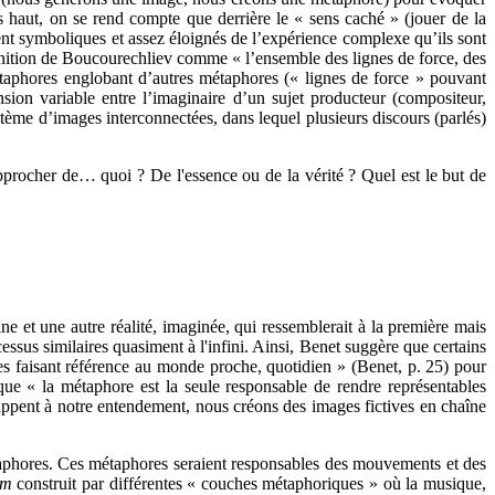
s haut, on se rend compte que derrière le « sens caché » (jouer de la
ent symboliques et assez éloignés de l’expérience complexe qu’ils sont
finition de Boucourechliev comme « l’ensemble des lignes de force, des
étaphores englobant d’autres métaphores (« lignes de force » pouvant
sion variable entre l’imaginaire d’un sujet producteur (compositeur,
système d’images interconnectées, dans lequel plusieurs discours (parlés)
procher de… quoi ? De l'essence ou de la vérité ? Quel est le but de
e et une autre réalité, imaginée, qui ressemblerait à la première mais
ssus similaires quasiment à l'infini. Ainsi, Benet suggère que certains
es faisant référence au monde proche, quotidien » (Benet, p. 25) pour
 que « la métaphore est la seule responsable de rendre représentables
ppent à notre entendement, nous créons des images fictives en chaîne
taphores. Ces métaphores seraient responsables des mouvements et des
um
construit par différentes « couches métaphoriques » où la musique,