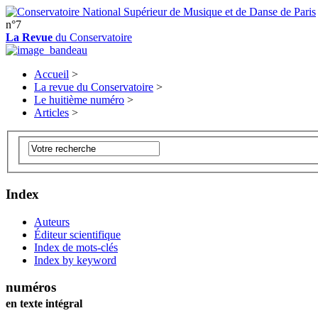
n°7
La Revue
du Conservatoire
Accueil
>
La revue du Conservatoire
>
Le huitième numéro
>
Articles
>
Index
Auteurs
Éditeur scientifique
Index de mots-clés
Index by keyword
numéros
en texte intégral