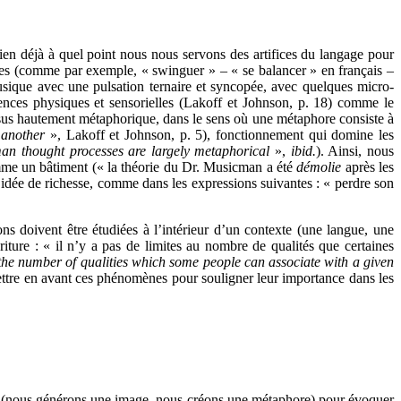
bien déjà à quel point nous nous servons des artifices du langage pour
ges (comme par exemple, « swinguer » – « se balancer » en français –
musique avec une pulsation ternaire et syncopée, avec quelques micro-
ences physiques et sensorielles (Lakoff et Johnson, p. 18) comme le
essus hautement métaphorique, dans le sens où une métaphore consiste à
 another
», Lakoff et Johnson, p. 5), fonctionnement qui domine les
n thought processes are largely metaphorical
»,
ibid.
). Ainsi, nous
me un bâtiment (« la théorie du Dr. Musicman a été
démolie
après les
’idée de richesse, comme dans les expressions suivantes : « perdre son
ons doivent être étudiées à l’intérieur d’un contexte (une langue, une
ture : « il n’y a pas de limites au nombre de qualités que certaines
 the number of qualities which some people can associate with a given
de mettre en avant ces phénomènes pour souligner leur importance dans les
on (nous générons une image, nous créons une métaphore) pour évoquer