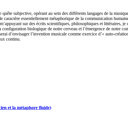
e quête subjective, opérant au sein des différents langages de la musiq
le caractère essentiellement métaphorique de la communication humaine
m’appuyant sur des écrits scientifiques, philosophiques et littéraires, je
 la configuration biologique de notre cerveau et l’émergence de notre c
ai d’envisager l’invention musicale comme exercice d’« auto-création »,
lux continu.
cien et la métaphore fluide)