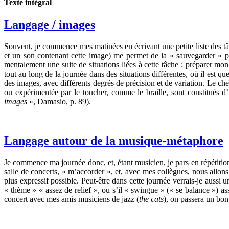
Texte intégral
Langage / images
Souvent, je commence mes matinées en écrivant une petite liste des tâc
et un son contenant cette image) me permet de la « sauvegarder » par
mentalement une suite de situations liées à cette tâche : préparer mon
tout au long de la journée dans des situations différentes, où il est qu
des images, avec différents degrés de précision et de variation. Le ch
ou expérimentée par le toucher, comme le braille, sont constitués 
images
», Damasio, p. 89).
Langage autour de la musique-métaphore
Je commence ma journée donc, et, étant musicien, je pars en répétition
salle de concerts, « m’accorder », et, avec mes collègues, nous allons «
plus expressif possible. Peut-être dans cette journée verrais-je aussi u
« thème » « assez de relief », ou s’il « swingue » (« se balance ») asse
concert avec mes amis musiciens de jazz (
the cats
), on passera un bo