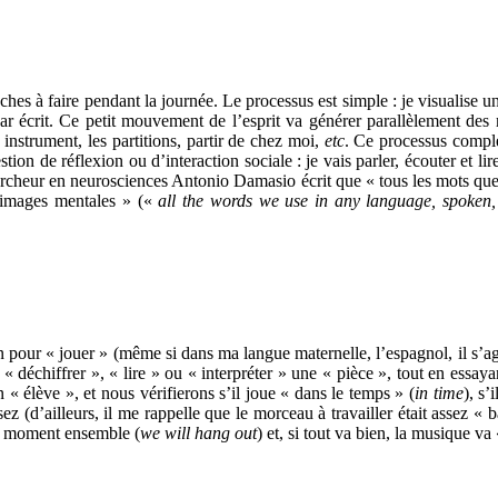
hes à faire pendant la journée. Le processus est simple : je visualise u
 écrit. Ce petit mouvement de l’esprit va générer parallèlement des mo
 instrument, les partitions, partir de chez moi,
etc
. Ce processus comple
estion de réflexion ou d’interaction sociale : je vais parler, écouter et l
ercheur en neurosciences Antonio Damasio écrit que « tous les mots que n
d’images mentales » («
all the words we use in any language, spoken, 
 pour « jouer » (même si dans ma langue maternelle, l’espagnol, il s’ag
 déchiffrer », « lire » ou « interpréter » une « pièce », tout en essayan
n « élève », et nous vérifierons s’il joue « dans le temps » (
in time
), s’
z (d’ailleurs, il me rappelle que le morceau à travailler était assez « ba
n moment ensemble (
we will hang out
) et, si tout va bien, la musique va