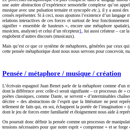
une autre abstraction (l’expérience sensorielle complexe qu’on appe
musique avec une pulsation ternaire et syncopée
etc
.), il y a aussi d
censés représenter. Si à ceci, nous ajoutons l’existence d’un langage
relations interactives de ces forces et surtout de leur fonctionnem
signifier « ensemble de hauteurs », encore une métaphore spatiale),
musicien, analyste) et celui d’un récepteur
1
, lui aussi créateur – car 
englobent d’autres discours (musicaux).
Mais qu’est ce que ce système de métaphores, générées par ceux qui 
cette pensée métaphorique dont nous nous servons pour concevoir, ma
Pensée / métaphore / musique / création
L’écrivain espagnol Juan Benet parle de la métaphore comme d'un moyen
dont la différence avec celle-ci serait signifiante – ce processus de 
poètes classiques, comme Dante, se servent « d’interminables chaînes
décrire « des abstractions de l’esprit que la littérature ne peut re
tellement de faits qui, en soi, échappent la portée de l’imagination » (
dont le jeu de forces entre familiarité et éloignement nous aide à repr
On pourrait donc définir la pensée comme un processus de manipulati
tensions nécessaires pour que notre esprit « comprenne » et se forge 