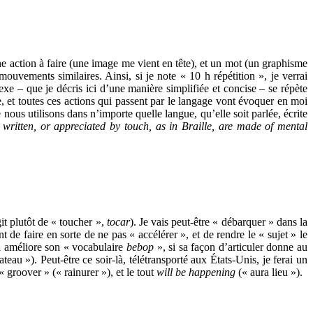
ne action à faire (une image me vient en tête), et un mot (un graphisme
uvements similaires. Ainsi, si je note « 10 h répétition », je verrai
xe – que je décris ici d’une manière simplifiée et concise – se répète
ire, et toutes ces actions qui passent par le langage vont évoquer en moi
ous utilisons dans n’importe quelle langue, qu’elle soit parlée, écrite
written, or appreciated by touch, as in Braille, are made of mental
it plutôt de « toucher »,
tocar
). Je vais peut-être « débarquer » dans la
t de faire en sorte de ne pas « accélérer », et de rendre le « sujet » le
il améliore son « vocabulaire
bebop
», si sa façon d’articuler donne au
teau »). Peut-être ce soir-là, télétransporté aux États-Unis, je ferai un
 « groover » (« rainurer »), et le tout
will be happening
(« aura lieu »).