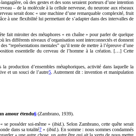
-langagière, où des gestes et des sons seraient porteurs d’une intention
erveau – de la molécule à la cellule nerveuse, du neurone aux réseaux
cerveau serait donc « une machine d’une remarquable complexité, fruit
e à une flexibilité lui permettant de s’adapter dans des intervalles de
ète fait miroiter des métaphores « en chaîne » pour parler de quelque
ù les différents niveaux d’organisation sont interconnectés et donnent
des “représentations mentales” qu’il tente de mettre à l’épreuve d’une
sposition essentielle du cerveau de l’homme à la création. […] Cette
 la production d’ensembles métaphoriques, activité dans laquelle la
ive et un souci de l’autre
5
. Autrement dit : invention et manipulation
et un amour étendu
6
(Zambrano, 1939).
e « se posséder soi-même » (
ibid.
). Selon Zambrano, cette quête serait
onde dans sa totalité
7
» (
ibid.
). En somme : nous sommes condamnés
egarder « une autre chose, un autre être qui ait la vertu de nous mettre