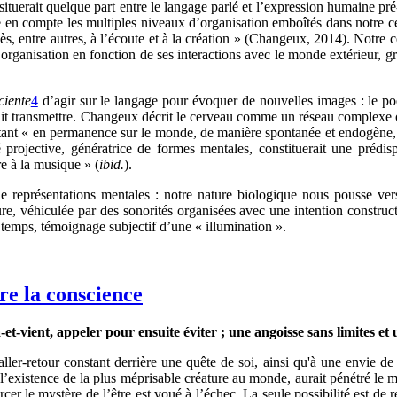
 situerait quelque part entre le langage parlé et l’expression humaine pré
 en compte les multiples niveaux d’organisation emboîtés dans notre c
s, entre autres, à l’écoute et à la création » (Changeux, 2014). Notre 
rganisation en fonction de ses interactions avec le monde extérieur, grâc
ciente
4
d’agir sur le langage pour évoquer de nouvelles images : le po
rait transmettre. Changeux décrit le cerveau comme un réseau complexe o
jetant « en permanence sur le monde, de manière spontanée et endogène, 
té projective, génératrice de formes mentales, constituerait une prédi
e à la musique » (
ibid.
).
représentations mentales : notre nature biologique nous pousse vers
e, véhiculée par des sonorités organisées avec une intention construct
emps, témoignage subjectif d’une « illumination ».
ire la conscience
a-et-vient, appeler pour ensuite éviter ; une angoisse sans limites 
er-retour constant derrière une quête de soi, ainsi qu'à une envie d
 l’existence de la plus méprisable créature au monde, aurait pénétré le m
r le mystère de l’être est voué à l’échec. La seule possibilité est de r