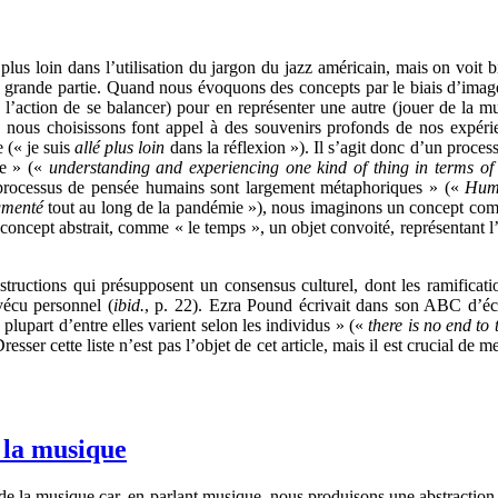
 plus loin dans l’utilisation du jargon du jazz américain, mais on voit 
n grande partie. Quand nous évoquons des concepts par le biais d’ima
 l’action de se balancer) pour en représenter une autre (jouer de la 
e nous choisissons font appel à des souvenirs profonds de nos expéri
 (« je suis
allé plus loin
dans la réflexion »). Il s’agit donc d’un proc
re » («
understanding and experiencing one kind of thing in terms of
s processus de pensée humains sont largement métaphoriques » («
Huma
menté
tout au long de la pandémie »), nous imaginons un concept com
concept abstrait, comme « le temps », un objet convoité, représentant l
structions qui présupposent un consensus culturel, dont les ramificati
vécu personnel (
ibid.
, p. 22). Ezra Pound écrivait dans son ABC d’écri
lupart d’entre elles varient selon les individus » («
there is no end to
Dresser cette liste n’est pas l’objet de cet article, mais il est crucial 
 la musique
de la musique car, en parlant musique, nous produisons une abstracti