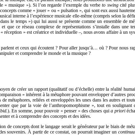
lle « musique »). Si l’on regarde l’exemple du verbe
to swing
cité plu
es concepts comme « jouer » ou « pulsation », qui sont eux aussi hautem
 musical interne à l’expérience musicale elle-même (compris selon la dé
ent dans le temps ») qui lui aussi se présente comme un ensemble de m
 et que ce réseau complexe de représentations s’installe dans une ten
la « réception » est créatrice et individuelle –, nous avons affaire à un 
parlent et ceux qui écoutent ? Pour aller jusqu’à… où ? Pour nous rap
nipuler et comprendre le monde et la musique ?
 de créer un rapport (qualitatif ou d’échelle) entre la réalité humain
« comparaison » inhérent à la métaphore pouvant envelopper d’autres proce
 de métaphores, reliées et enveloppées les unes dans les autres et tout
présenter que par la voie de l’anthropomorphisme », tout en soulignant
ibid.
). En somme, pour pouvoir « penser » des choses qui
a priori
écha
ésenter et à comprendre des concepts et des idées.
on de concepts dont le langage serait le générateur par le biais de mé
des souvenirs. À partir de ce constat, on pourrait imaginer un
continu