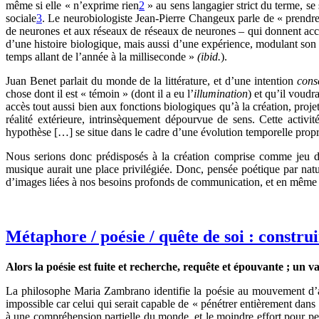
même si elle « n’exprime rien
2
» au sens langagier strict du terme, se
sociale
3
. Le neurobiologiste Jean-Pierre Changeux parle de « prendre
de neurones et aux réseaux de réseaux de neurones – qui donnent accè
d’une histoire biologique, mais aussi d’une expérience, modulant son o
temps allant de l’année à la milliseconde »
(
ibid.
).
Juan Benet parlait du monde de la littérature, et d’une intention
cons
chose dont il est « témoin » (dont il a eu l’
illumination
) et qu’il voud
accès tout aussi bien aux fonctions biologiques qu’à la création, pro
réalité extérieure, intrinsèquement dépourvue de sens. Cette activi
hypothèse […] se situe dans le cadre d’une évolution temporelle propr
Nous serions donc prédisposés à la création comprise comme jeu de 
musique aurait une place privilégiée. Donc, pensée poétique par natur
d’images liées à nos besoins profonds de communication, et en même t
Métaphore / poésie / quête de soi : constru
Alors la poésie est fuite et recherche, requête et épouvante ; un v
La philosophe Maria Zambrano identifie la poésie au mouvement d’all
impossible car celui qui serait capable de « pénétrer entièrement dans
à une compréhension partielle du monde, et le moindre effort pour perce