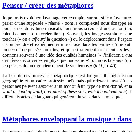
Penser / créer des métaphores
Je pourrais exploiter davantage cet exemple, surtout si je m’aventure
parler d’une supposée « réalité » dont la complexité nous échappe e
pour parler de rythme musical), nous nous servons d’une action (ici,
ralentissements ou accélérations). Souvent, les images-symboles qu
toucher (« on a
effleuré
la question ») ou le déplacement dans l’espace
« comprendre et expérimenter une chose dans les termes d’une aut
processus de pensée humains, et qui est rarement conscient : « le
donnons souvent à une idée des qualités humaines (« l’inflation a
aug
dernières découvertes en physique nucléaire »), ou nous faisons d’un 
temps
», « donner gracieusement de son temps » (
ibid.
, p. 46).
La liste de ces processus métaphoriques est longue : il s’agit de con
géographie et un cadre professionnel) mais qui relèvent aussi d’un 
personnes peuvent associer à un mot ou à un type de mot donné, et la p
word or kind of word, and most of these vary with the individual
»). 
différents actes de langage qui génèrent du sens dans la musique.
Métaphores enveloppant la musique / dans
Le processus métaphorique est plus complexe dans le langage autour 